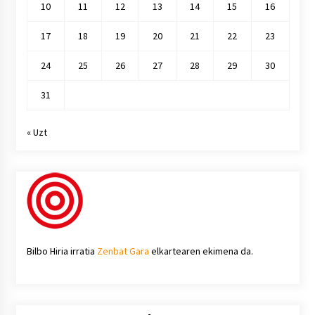
10
11
12
13
14
15
16
17
18
19
20
21
22
23
24
25
26
27
28
29
30
31
« Uzt
Bilbo Hiria irratia
Zenbat Gara
elkartearen ekimena da.