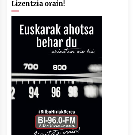
Lizentzia orain!