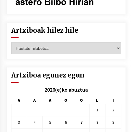
Artxiboak hilez hile
Artxiboak
hilez
hile
Artxiboa egunez egun
2026(e)ko abuztua
A
A
A
O
O
L
I
1
2
3
4
5
6
7
8
9