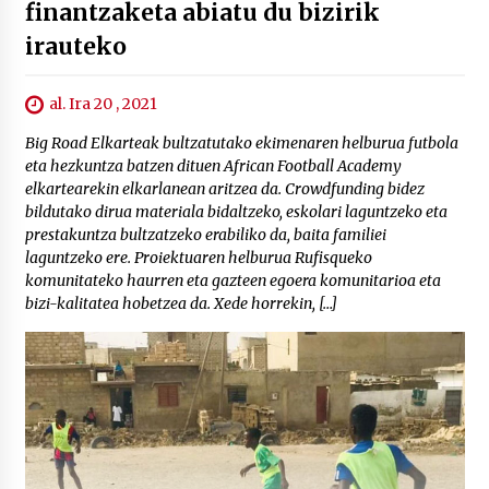
finantzaketa abiatu du bizirik
irauteko
al. Ira 20 , 2021
Big Road Elkarteak bultzatutako ekimenaren helburua futbola
eta hezkuntza batzen dituen African Football Academy
elkartearekin elkarlanean aritzea da. Crowdfunding bidez
bildutako dirua materiala bidaltzeko, eskolari laguntzeko eta
prestakuntza bultzatzeko erabiliko da, baita familiei
laguntzeko ere. Proiektuaren helburua Rufisqueko
komunitateko haurren eta gazteen egoera komunitarioa eta
bizi-kalitatea hobetzea da. Xede horrekin, […]