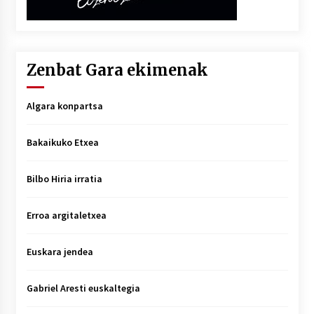
Zenbat Gara ekimenak
Algara konpartsa
Bakaikuko Etxea
Bilbo Hiria irratia
Erroa argitaletxea
Euskara jendea
Gabriel Aresti euskaltegia