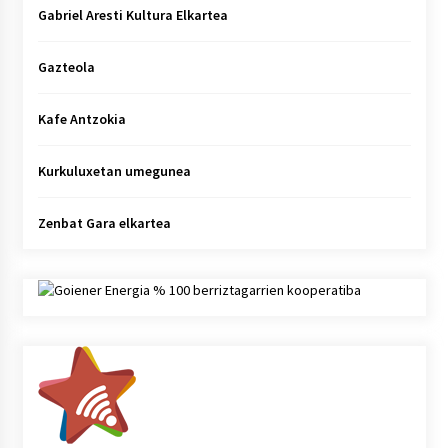
Gabriel Aresti Kultura Elkartea
Gazteola
Kafe Antzokia
Kurkuluxetan umegunea
Zenbat Gara elkartea