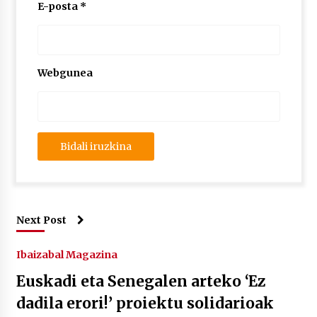
E-posta
*
Webgunea
Next Post
Ibaizabal Magazina
Euskadi eta Senegalen arteko ‘Ez
dadila erori!’ proiektu solidarioak