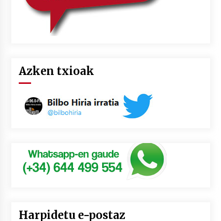
Azken txioak
Harpidetu e-postaz