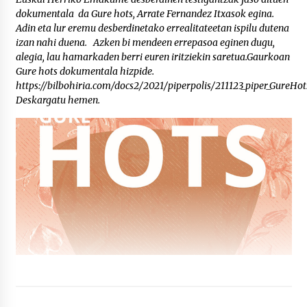
dokumentala da Gure hots, Arrate Fernandez Itxasok egina.
Adin eta lur eremu desberdinetako errealitateetan ispilu dutena
izan nahi duena. Azken bi mendeen errepasoa eginen dugu,
alegia, lau hamarkaden berri euren iritziekin saretua.Gaurkoan
Gure hots dokumentala hizpide.
https://bilbohiria.com/docs2/2021/piperpolis/211123_piper_GureH
Deskargatu hemen.