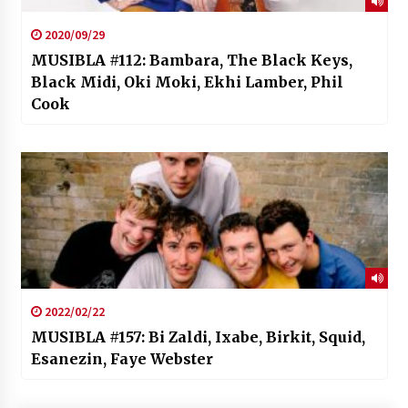
2020/09/29
MUSIBLA #112: Bambara, The Black Keys,
Black Midi, Oki Moki, Ekhi Lamber, Phil
Cook
2022/02/22
MUSIBLA #157: Bi Zaldi, Ixabe, Birkit, Squid,
Esanezin, Faye Webster