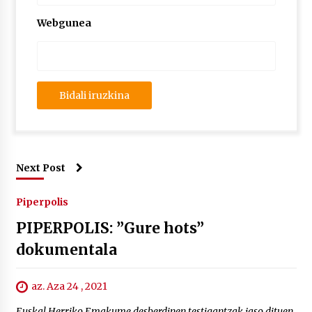
Webgunea
Next Post
Piperpolis
PIPERPOLIS: ”Gure hots”
dokumentala
az. Aza 24 , 2021
Euskal Herriko Emakume desberdinen testigantzak jaso dituen