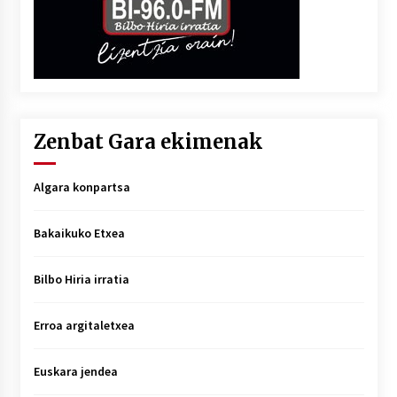
Zenbat Gara ekimenak
Algara konpartsa
Bakaikuko Etxea
Bilbo Hiria irratia
Erroa argitaletxea
Euskara jendea