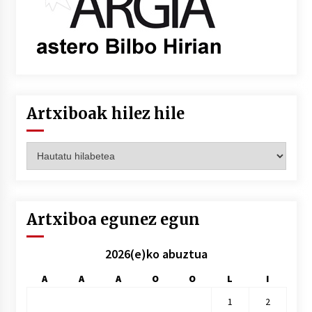
Artxiboak hilez hile
Artxiboak
hilez
hile
Artxiboa egunez egun
2026(e)ko abuztua
A
A
A
O
O
L
I
1
2