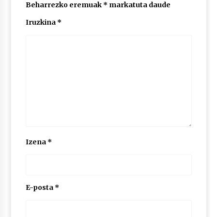
Beharrezko eremuak
*
markatuta daude
Iruzkina
*
Izena
*
E-posta
*