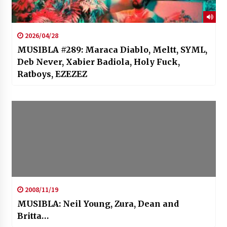
2026/04/28
MUSIBLA #289: Maraca Diablo, Meltt, SYML,
Deb Never, Xabier Badiola, Holy Fuck,
Ratboys, EZEZEZ
2008/11/19
MUSIBLA: Neil Young, Zura, Dean and
Britta…