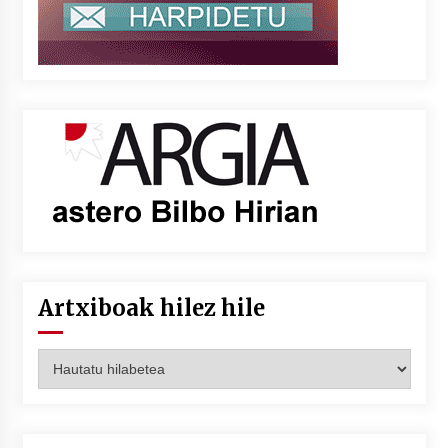
Artxiboak hilez hile
Artxiboak
hilez
hile