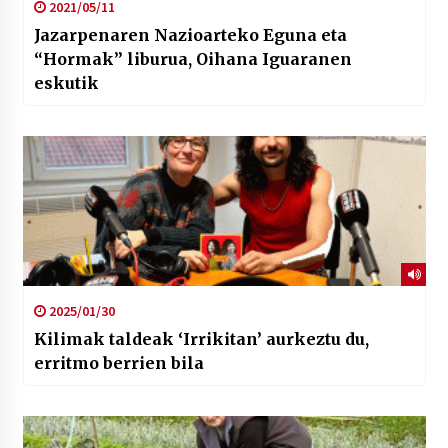
2021/05/11
Jazarpenaren Nazioarteko Eguna eta
“Hormak” liburua, Oihana Iguaranen
eskutik
2025/01/30
Kilimak taldeak ‘Irrikitan’ aurkeztu du,
erritmo berrien bila