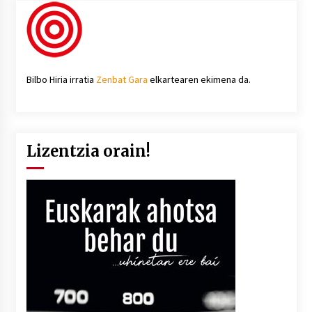
Bilbo Hiria irratia
Zenbat Gara
elkartearen ekimena da.
Lizentzia orain!