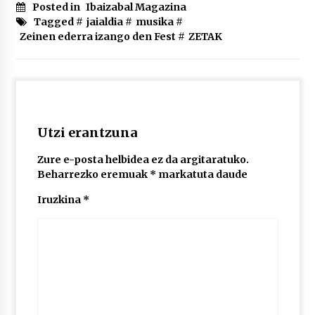
2026/07/03
Posted in
Ibaizabal Magazina
Tagged #
jaialdia
#
musika
#
Zeinen ederra izango den Fest
#
ZETAK
MUSIBLA #297: Bide, Boards Of Canada, Somak,
Tiga, Twisted Teens, Underscores, Habia
2026/07/02
Utzi erantzuna
Zure e-posta helbidea ez da argitaratuko.
Beharrezko eremuak
*
markatuta daude
Iruzkina
*