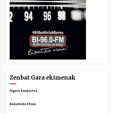
Zenbat Gara ekimenak
Algara konpartsa
Bakaikuko Etxea