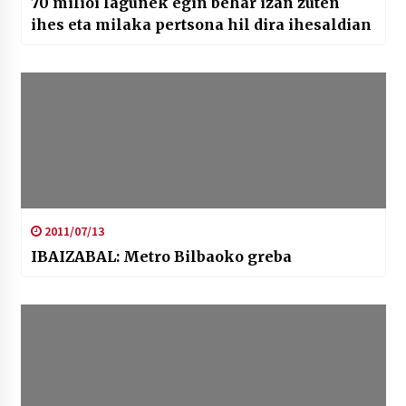
70 milioi lagunek egin behar izan zuten
ihes eta milaka pertsona hil dira ihesaldian
2011/07/13
IBAIZABAL: Metro Bilbaoko greba