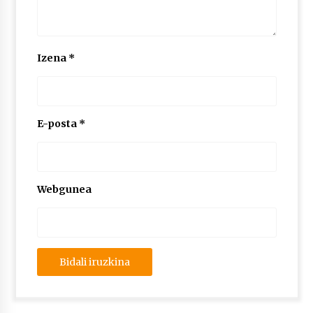
Izena
*
E-posta
*
Webgunea