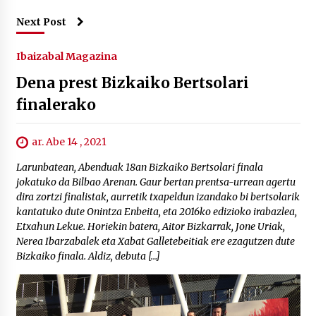
Next Post
Ibaizabal Magazina
Dena prest Bizkaiko Bertsolari
finalerako
ar. Abe 14 , 2021
Larunbatean, Abenduak 18an Bizkaiko Bertsolari finala
jokatuko da Bilbao Arenan. Gaur bertan prentsa-urrean agertu
dira zortzi finalistak, aurretik txapeldun izandako bi bertsolarik
kantatuko dute Onintza Enbeita, eta 2016ko edizioko irabazlea,
Etxahun Lekue. Horiekin batera, Aitor Bizkarrak, Jone Uriak,
Nerea Ibarzabalek eta Xabat Galletebeitiak ere ezagutzen dute
Bizkaiko finala. Aldiz, debuta […]