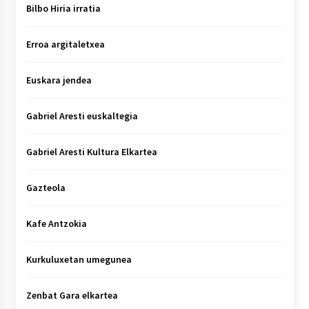
Bilbo Hiria irratia
Erroa argitaletxea
Euskara jendea
Gabriel Aresti euskaltegia
Gabriel Aresti Kultura Elkartea
Gazteola
Kafe Antzokia
Kurkuluxetan umegunea
Zenbat Gara elkartea