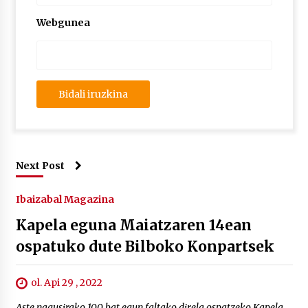
Webgunea
Next Post
Ibaizabal Magazina
Kapela eguna Maiatzaren 14ean
ospatuko dute Bilboko Konpartsek
ol. Api 29 , 2022
Aste nagusirako 100 bat egun faltako direla ospatzeko Kapela