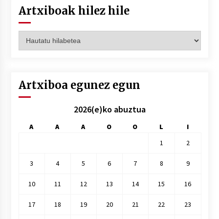
Artxiboak hilez hile
Artxiboak
hilez
hile
Artxiboa egunez egun
2026(e)ko abuztua
A
A
A
O
O
L
I
1
2
3
4
5
6
7
8
9
10
11
12
13
14
15
16
17
18
19
20
21
22
23