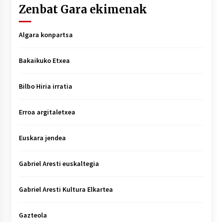
Zenbat Gara ekimenak
Algara konpartsa
Bakaikuko Etxea
Bilbo Hiria irratia
Erroa argitaletxea
Euskara jendea
Gabriel Aresti euskaltegia
Gabriel Aresti Kultura Elkartea
Gazteola