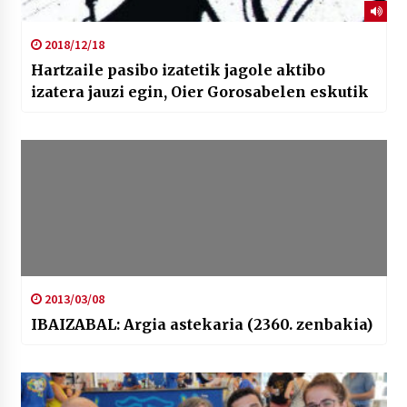
2018/12/18
Hartzaile pasibo izatetik jagole aktibo
izatera jauzi egin, Oier Gorosabelen eskutik
2013/03/08
IBAIZABAL: Argia astekaria (2360. zenbakia)