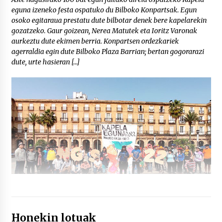
eguna izeneko festa ospatuko du Bilboko Konpartsak. Egun
osoko egitaraua prestatu dute bilbotar denek bere kapelarekin
gozatzeko. Gaur goizean, Nerea Matutek eta Ioritz Varonak
aurkeztu dute ekimen berria. Konpartsen ordezkariek
agerraldia egin dute Bilboko Plaza Barrian; bertan gogorarazi
dute, urte hasieran […]
Honekin lotuak