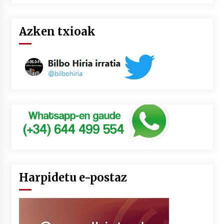
Azken txioak
Harpidetu e-postaz