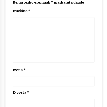
Beharrezko eremuak
*
markatuta daude
Iruzkina
*
Izena
*
E-posta
*