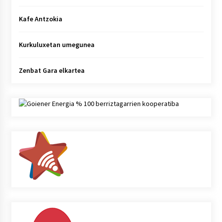
Kafe Antzokia
Kurkuluxetan umegunea
Zenbat Gara elkartea