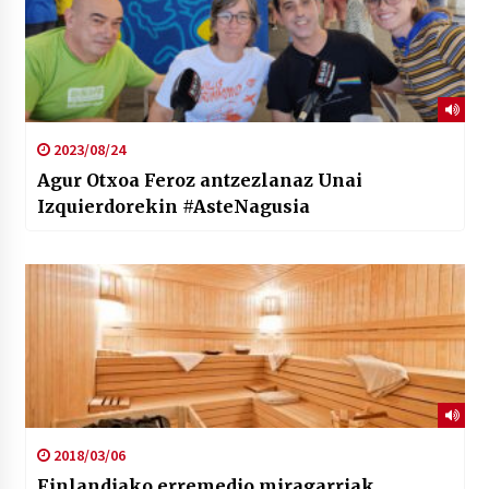
2023/08/24
Agur Otxoa Feroz antzezlanaz Unai
Izquierdorekin #AsteNagusia
2018/03/06
Finlandiako erremedio miragarriak