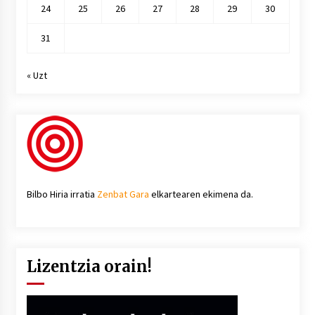
24
25
26
27
28
29
30
31
« Uzt
Bilbo Hiria irratia
Zenbat Gara
elkartearen ekimena da.
Lizentzia orain!