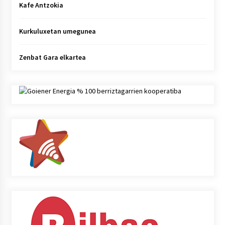
Kafe Antzokia
Kurkuluxetan umegunea
Zenbat Gara elkartea