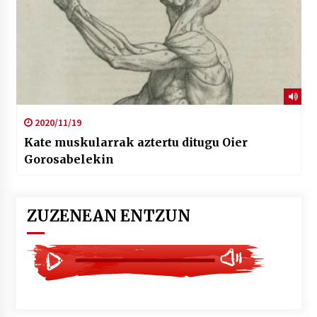
2020/11/19
Kate muskularrak aztertu ditugu Oier
Gorosabelekin
ZUZENEAN ENTZUN