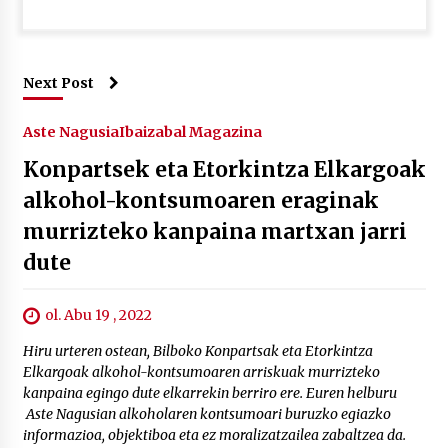
Next Post
Aste Nagusia
Ibaizabal Magazina
Konpartsek eta Etorkintza Elkargoak
alkohol-kontsumoaren eraginak
murrizteko kanpaina martxan jarri
dute
ol. Abu 19 , 2022
Hiru urteren ostean, Bilboko Konpartsak eta Etorkintza
Elkargoak alkohol-kontsumoaren arriskuak murrizteko
kanpaina egingo dute elkarrekin berriro ere. Euren helburu
Aste Nagusian alkoholaren kontsumoari buruzko egiazko
informazioa, objektiboa eta ez moralizatzailea zabaltzea da.