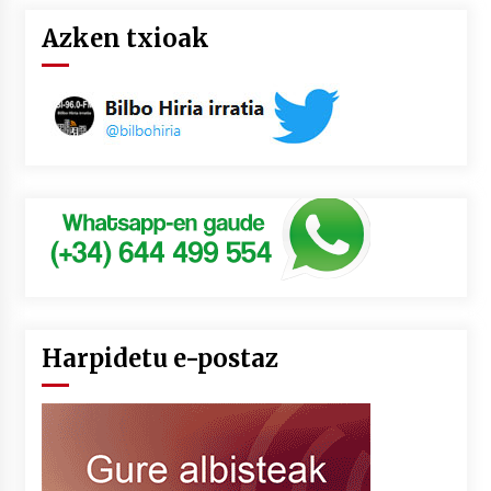
Azken txioak
Harpidetu e-postaz