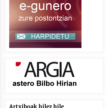
Artxiboak hilez hile