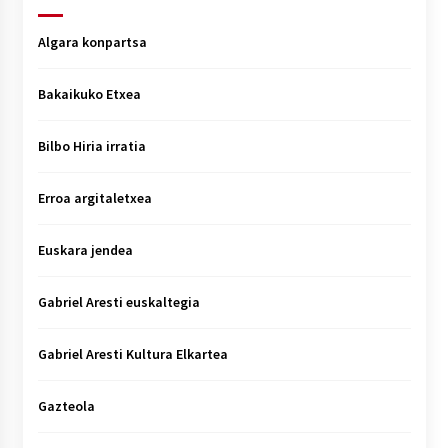
Algara konpartsa
Bakaikuko Etxea
Bilbo Hiria irratia
Erroa argitaletxea
Euskara jendea
Gabriel Aresti euskaltegia
Gabriel Aresti Kultura Elkartea
Gazteola