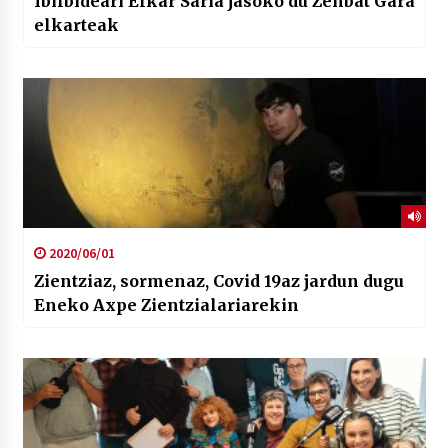
Ibilbideari Elkar Saria jasoko du Zenbat Gara
elkarteak
2020/06/01
Zientziaz, sormenaz, Covid 19az jardun dugu
Eneko Axpe Zientzialariarekin