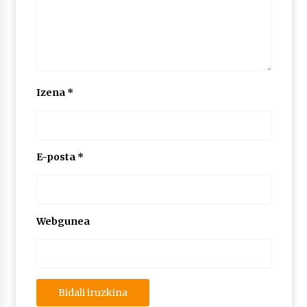
Izena
*
E-posta
*
Webgunea