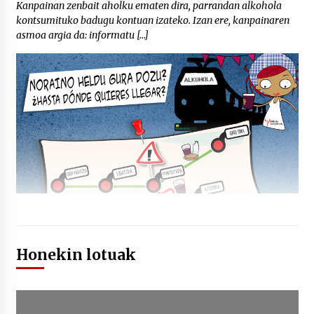
Kanpainan zenbait aholku ematen dira, parrandan alkohola
kontsumituko badugu kontuan izateko. Izan ere, kanpainaren
asmoa argia da: informatu […]
Honekin lotuak