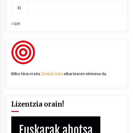
31
« Uzt
Bilbo Hiria irratia
Zenbat Gara
elkartearen ekimena da.
Lizentzia orain!