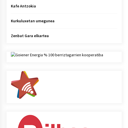
Kafe Antzokia
Kurkuluxetan umegunea
Zenbat Gara elkartea