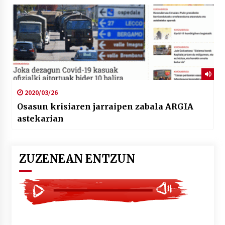
2020/03/26
Osasun krisiaren jarraipen zabala ARGIA
astekarian
ZUZENEAN ENTZUN