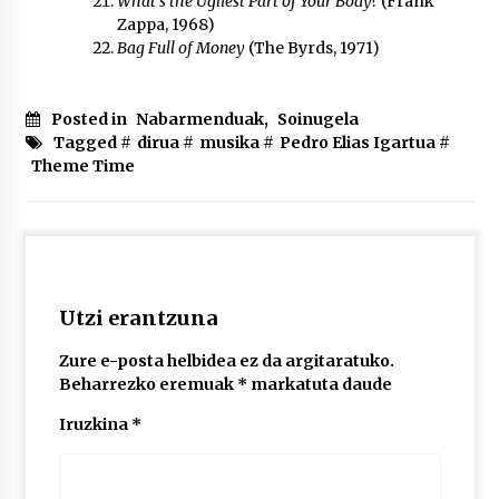
What’s the Ugliest Part of Your Body?
(Frank
Zappa, 1968)
Bag Full of Money
(The Byrds, 1971)
Posted in
Nabarmenduak
,
Soinugela
Tagged #
dirua
#
musika
#
Pedro Elias Igartua
#
Theme Time
Utzi erantzuna
Zure e-posta helbidea ez da argitaratuko.
Beharrezko eremuak
*
markatuta daude
Iruzkina
*