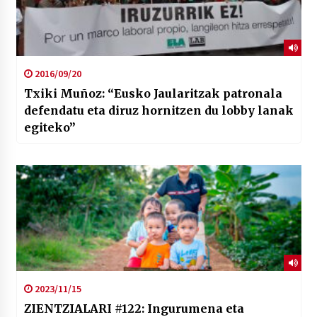
2016/09/20
Txiki Muñoz: “Eusko Jaularitzak patronala
defendatu eta diruz hornitzen du lobby lanak
egiteko”
2023/11/15
ZIENTZIALARI #122: Ingurumena eta