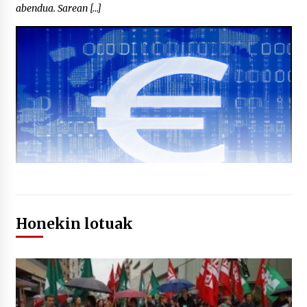
abendua. Sarean […]
Honekin lotuak