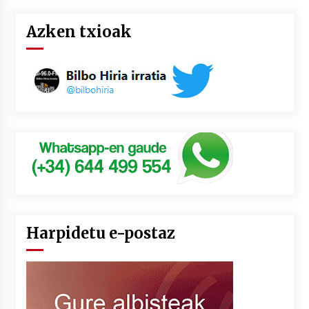
Azken txioak
Harpidetu e-postaz