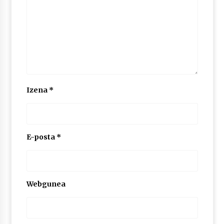
Izena
*
E-posta
*
Webgunea