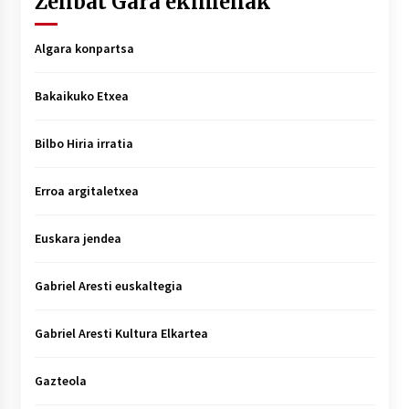
Zenbat Gara ekimenak
Algara konpartsa
Bakaikuko Etxea
Bilbo Hiria irratia
Erroa argitaletxea
Euskara jendea
Gabriel Aresti euskaltegia
Gabriel Aresti Kultura Elkartea
Gazteola