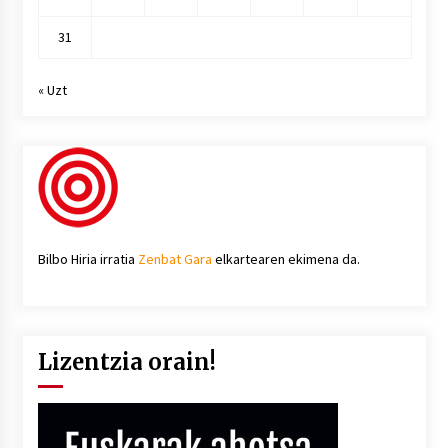
31
« Uzt
Bilbo Hiria irratia
Zenbat Gara
elkartearen ekimena da.
Lizentzia orain!