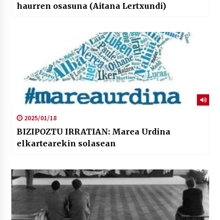
haurren osasuna (Aitana Lertxundi)
2025/01/18
BIZIPOZTU IRRATIAN: Marea Urdina
elkartearekin solasean