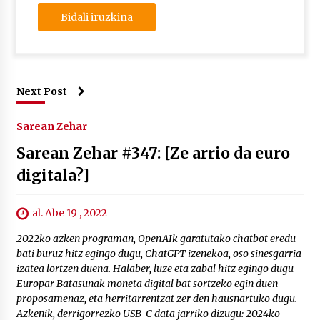
Next Post
Sarean Zehar
Sarean Zehar #347: [Ze arrio da euro
digitala?]
al. Abe 19 , 2022
2022ko azken programan, OpenAIk garatutako chatbot eredu
bati buruz hitz egingo dugu, ChatGPT izenekoa, oso sinesgarria
izatea lortzen duena. Halaber, luze eta zabal hitz egingo dugu
Europar Batasunak moneta digital bat sortzeko egin duen
proposamenaz, eta herritarrentzat zer den hausnartuko dugu.
Azkenik, derrigorrezko USB-C data jarriko dizugu: 2024ko