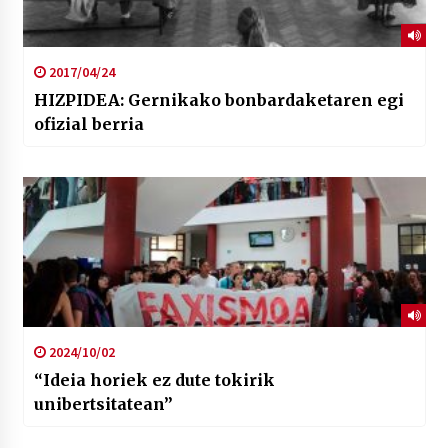
2017/04/24
HIZPIDEA: Gernikako bonbardaketaren egi
ofizial berria
2024/10/02
“Ideia horiek ez dute tokirik
unibertsitatean”