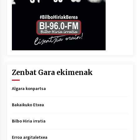
Zenbat Gara ekimenak
Algara konpartsa
Bakaikuko Etxea
Bilbo Hiria irratia
Erroa argitaletxea