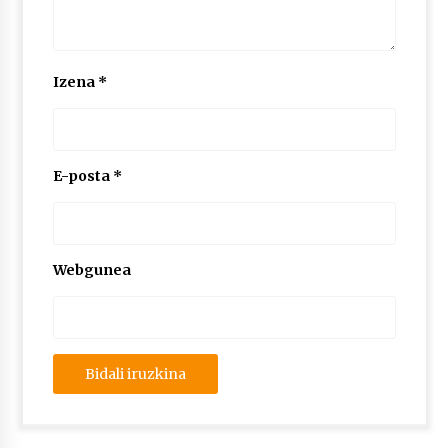
Izena
*
E-posta
*
Webgunea