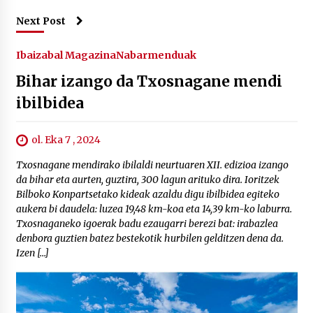
Next Post
Ibaizabal Magazina
Nabarmenduak
Bihar izango da Txosnagane mendi
ibilbidea
ol. Eka 7 , 2024
Txosnagane mendirako ibilaldi neurtuaren XII. edizioa izango
da bihar eta aurten, guztira, 300 lagun arituko dira. Ioritzek
Bilboko Konpartsetako kideak azaldu digu ibilbidea egiteko
aukera bi daudela: luzea 19,48 km-koa eta 14,39 km-ko laburra.
Txosnaganeko igoerak badu ezaugarri berezi bat: irabazlea
denbora guztien batez bestekotik hurbilen gelditzen dena da.
Izen […]