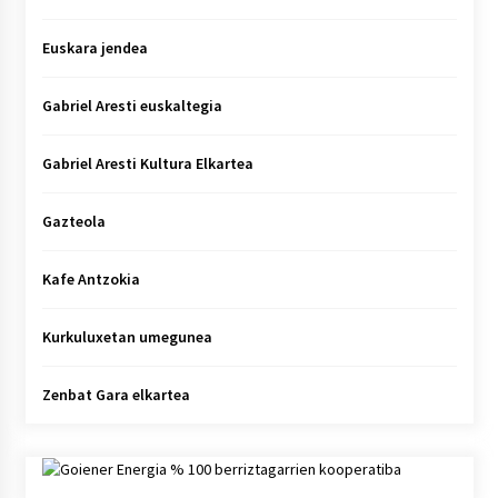
Euskara jendea
Gabriel Aresti euskaltegia
Gabriel Aresti Kultura Elkartea
Gazteola
Kafe Antzokia
Kurkuluxetan umegunea
Zenbat Gara elkartea