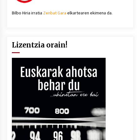
Bilbo Hiria irratia
Zenbat Gara
elkartearen ekimena da.
Lizentzia orain!