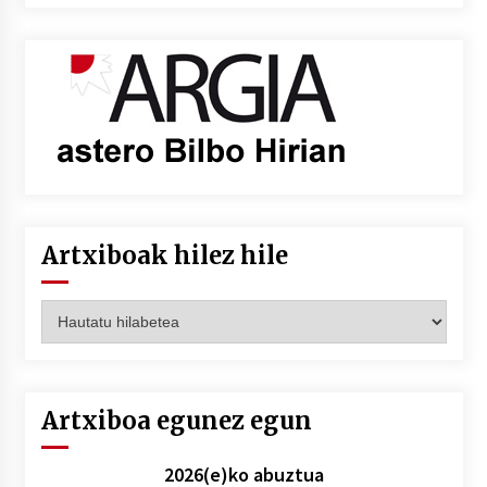
Artxiboak hilez hile
Artxiboak
hilez
hile
Artxiboa egunez egun
2026(e)ko abuztua