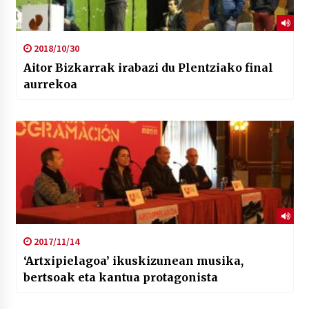
2018/10/30
Aitor Bizkarrak irabazi du Plentziako final
aurrekoa
2017/11/14
‘Artxipielagoa’ ikuskizunean musika,
bertsoak eta kantua protagonista