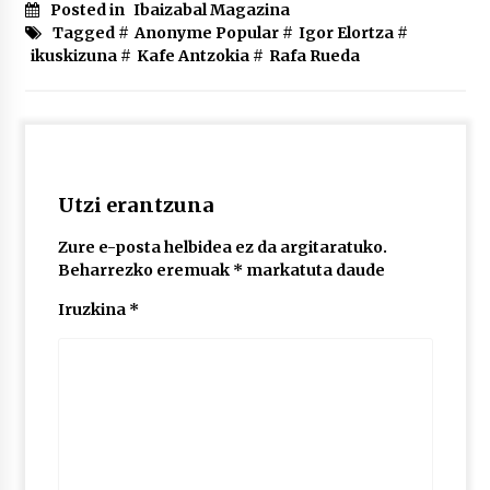
2026/07/03
Posted in
Ibaizabal Magazina
Tagged #
Anonyme Popular
#
Igor Elortza
#
ikuskizuna
#
Kafe Antzokia
#
Rafa Rueda
MUSIBLA #297: Bide, Boards Of Canada, Somak,
Tiga, Twisted Teens, Underscores, Habia
2026/07/02
Utzi erantzuna
Zure e-posta helbidea ez da argitaratuko.
Beharrezko eremuak
*
markatuta daude
Iruzkina
*