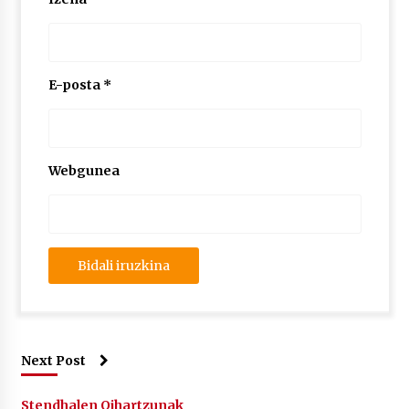
E-posta
*
Webgunea
Next Post
Stendhalen Oihartzunak