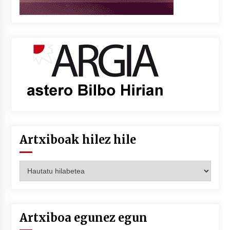
Artxiboak hilez hile
Artxiboak
hilez
hile
Artxiboa egunez egun