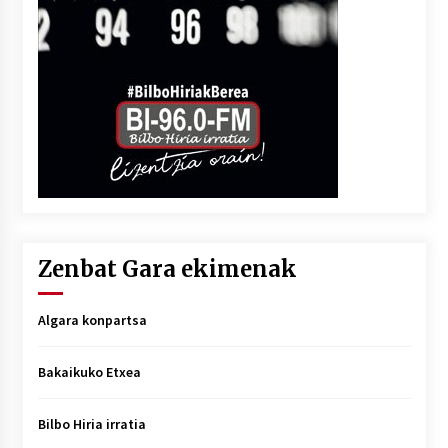
Zenbat Gara ekimenak
Algara konpartsa
Bakaikuko Etxea
Bilbo Hiria irratia