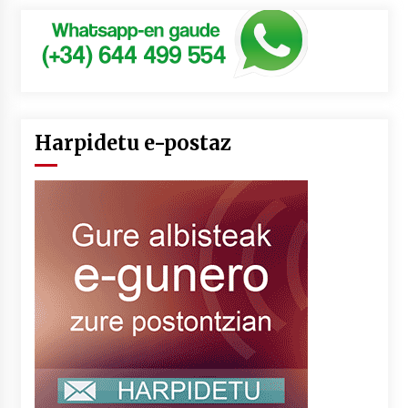
Harpidetu e-postaz