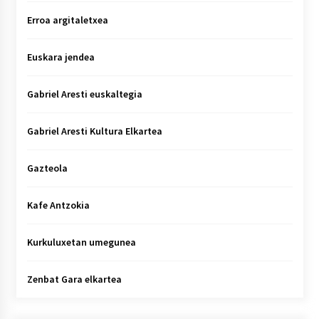
Erroa argitaletxea
Euskara jendea
Gabriel Aresti euskaltegia
Gabriel Aresti Kultura Elkartea
Gazteola
Kafe Antzokia
Kurkuluxetan umegunea
Zenbat Gara elkartea