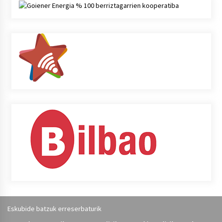
Eskubide batzuk erreserbaturik