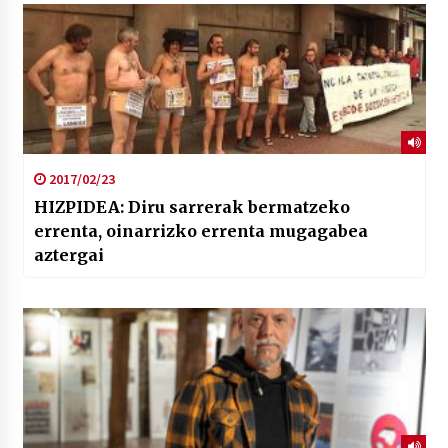
2017/02/23
HIZPIDEA: Diru sarrerak bermatzeko
errenta, oinarrizko errenta mugagabea
aztergai