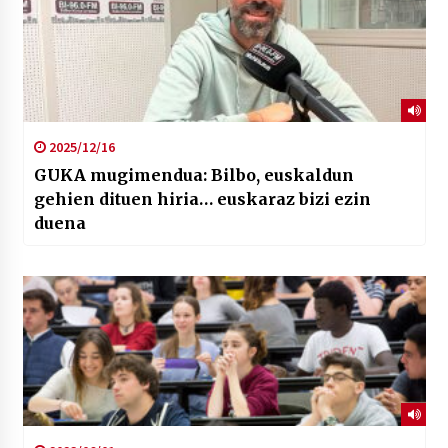
2025/12/16
GUKA mugimendua: Bilbo, euskaldun
gehien dituen hiria… euskaraz bizi ezin
duena