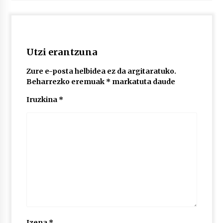
2026/07/03
MUSIBLA #297: Bide, Boards Of Canada, Somak,
Tiga, Twisted Teens, Underscores, Habia
2026/07/02
Utzi erantzuna
Zure e-posta helbidea ez da argitaratuko.
Beharrezko eremuak
*
markatuta daude
Iruzkina
*
Izena
*