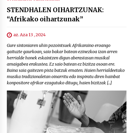
STENDHALEN OIHARTZUNAK:
“Afrikako oihartzunak”
az. Aza 13 , 2024
Gure sintoniaren uhin pozointsuek Afrikaraino eroango
gaituzte gaurkoan, saio bakar batean ezinezkoa izan arren
herrialde honek eskaintzen digun aberastasun musikal
amaigabea erakustea. Ez saio batean ez bizitza osoan ere.
Baina saia gaitezen pista batzuk ematen. Haien herrialdeetako
musika tradizionaletan oinarritu edo inspiratu diren hainbat
konpositore afrikar ezagutuko ditugu, haien bizitzak […]