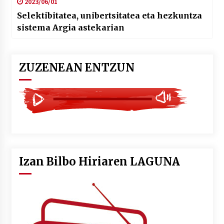
2023/06/01
Selektibitatea, unibertsitatea eta hezkuntza
sistema Argia astekarian
ZUZENEAN ENTZUN
Izan Bilbo Hiriaren LAGUNA