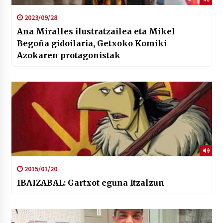
2023/09/28
Ana Miralles ilustratzailea eta Mikel
Begoña gidoilaria, Getxoko Komiki
Azokaren protagonistak
2015/01/20
IBAIZABAL: Gartxot eguna Itzalzun