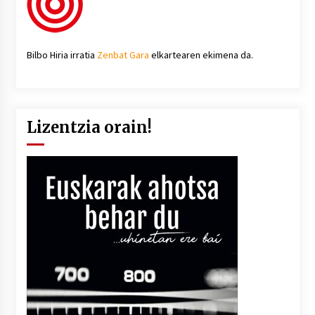
Bilbo Hiria irratia
Zenbat Gara
elkartearen ekimena da.
Lizentzia orain!