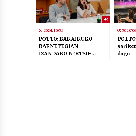
2024/10/25
2023/06
POTTO: BAKAIKUKO
POTTO:
BARNETEGIAN
sariket
IZANDAKO BERTSO-
dugu
AFARIAN