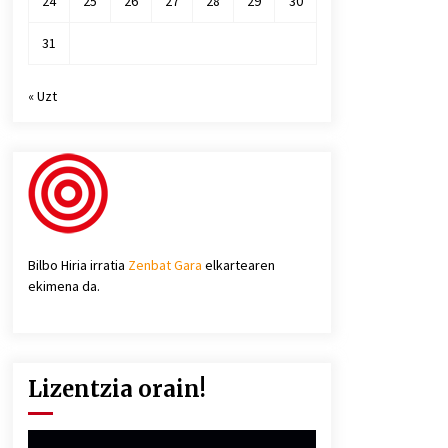
24
25
26
27
28
29
30
31
« Uzt
Bilbo Hiria irratia
Zenbat Gara
elkartearen
ekimena da.
Lizentzia orain!