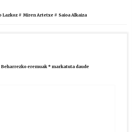
bolumena
igotzeko
o Lazkoz
#
Miren Artetxe
#
Saioa Alkaiza
edo
jaisteko.
Beharrezko eremuak
*
markatuta daude