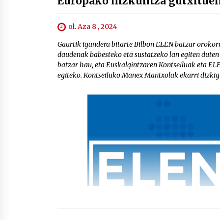
Europako hizkuntza gutxituen
ol. Aza 8 , 2024
Gaurtik igandera bitarte Bilbon ELEN batzar orokor
daudenak babesteko eta sustatzeko lan egiten duten
batzar hau, eta Euskalgintzaren Kontseiluak eta EL
egiteko. Kontseiluko Manex Mantxolak ekarri dizkig