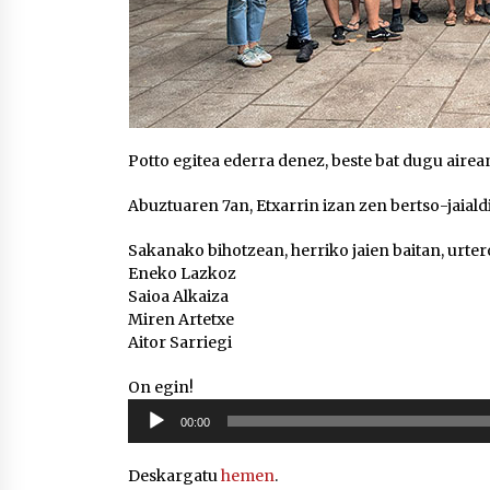
Potto egitea ederra denez, beste bat dugu airea
Abuztuaren 7an, Etxarrin izan zen bertso-jaiald
Sakanako bihotzean, herriko jaien baitan, urte
Eneko Lazkoz
Saioa Alkaiza
Miren Artetxe
Aitor Sarriegi
On egin!
Soinu
00:00
erreproduzigailua
Deskargatu
hemen
.