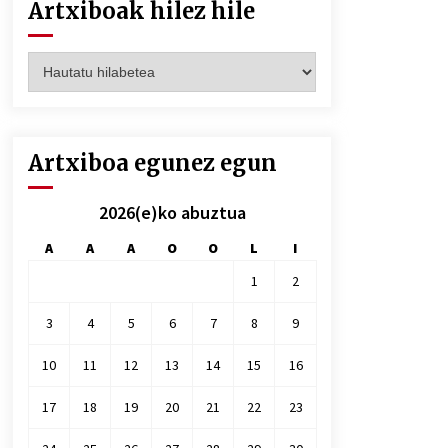
Artxiboak hilez hile
Artxiboak
hilez
hile
Artxiboa egunez egun
2026(e)ko abuztua
A
A
A
O
O
L
I
1
2
3
4
5
6
7
8
9
10
11
12
13
14
15
16
17
18
19
20
21
22
23