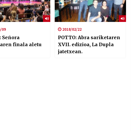
/09
2018/02/22
 Señora
POTTO: Abra sariketaren
aren finala aletu
XVII. edizioa, La Dupla
jatetxean.