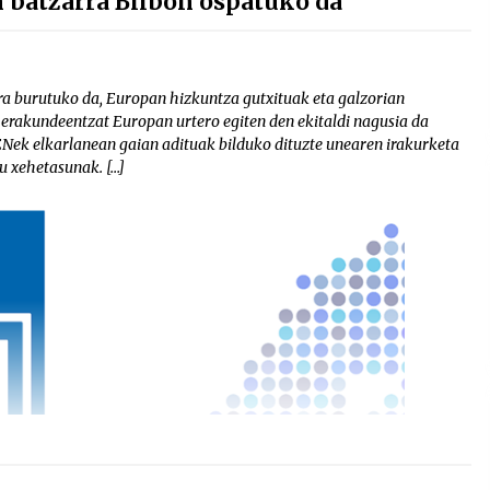
 batzarra Bilbon ospatuko da
ra burutuko da, Europan hizkuntza gutxituak eta galzorian
 erakundeentzat Europan urtero egiten den ekitaldi nagusia da
ENek elkarlanean gaian adituak bilduko dituzte unearen irakurketa
u xehetasunak. […]