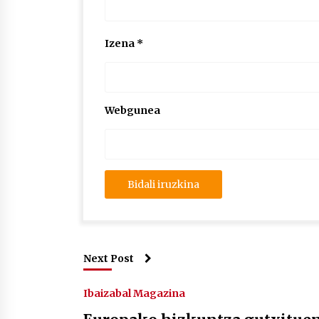
Izena
*
Webgunea
Next Post
Ibaizabal Magazina