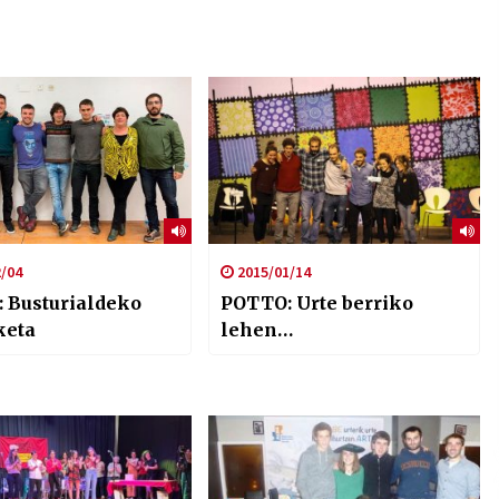
/04
2015/01/14
 Busturialdeko
POTTO: Urte berriko
keta
lehen…