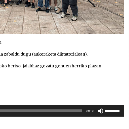
n!
ia zabaldu dugu (aukeraketa diktatorialean).
roko bertso-jaialdiaz gozatu genuen herriko plazan
Erabili
00:00
gora/behera
gezi-
teklak