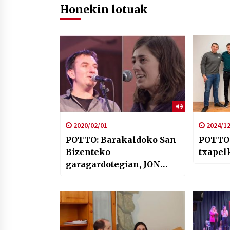
Honekin lotuak
2020/02/01
2024/12
POTTO: Barakaldoko San
POTTO:
Bizenteko
txapel
garagardotegian, JON
MAIA ETA JONE URIA