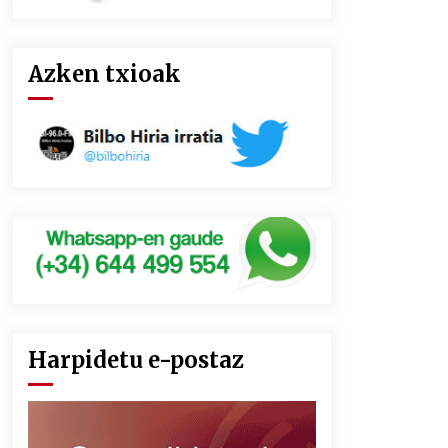
Azken txioak
Harpidetu e-postaz