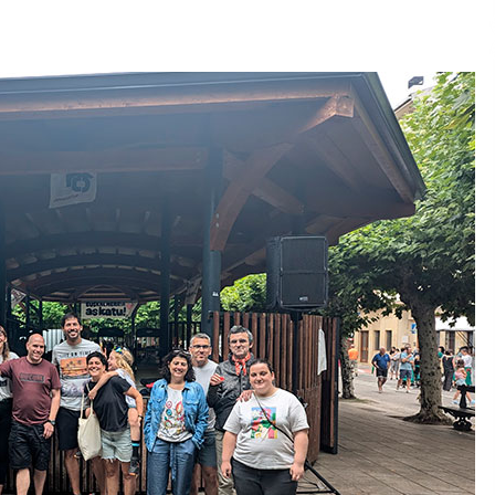
2026/07/15
Larunbatean Plentziako Itsas
Martxa ospatuko da
2026/07/07
SOINUGELA: Paul McCartney eta
Ringo Starr-en lan berriak
2026/07/03