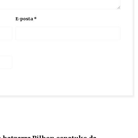
E-posta
*