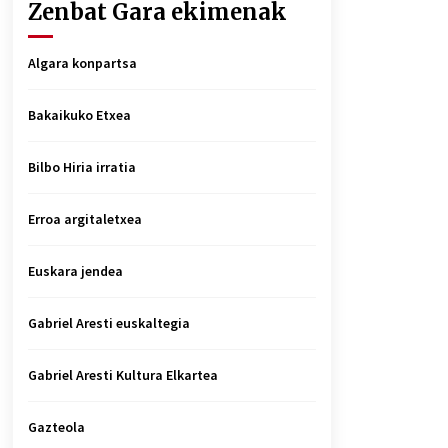
Zenbat Gara ekimenak
Algara konpartsa
Bakaikuko Etxea
Bilbo Hiria irratia
Erroa argitaletxea
Euskara jendea
Gabriel Aresti euskaltegia
Gabriel Aresti Kultura Elkartea
Gazteola