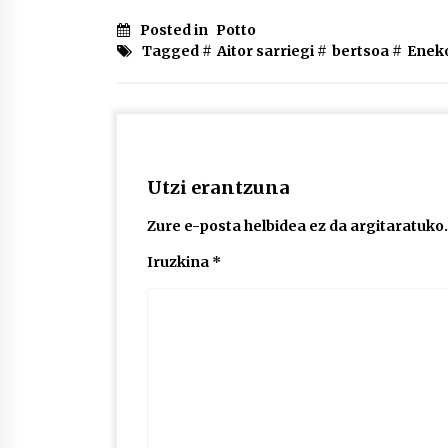
Posted in
Potto
Tagged #
Aitor sarriegi
#
bertsoa
#
Enek
Utzi erantzuna
Zure e-posta helbidea ez da argitaratuko.
Iruzkina
*