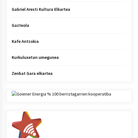
Gabriel Aresti Kultura Elkartea
Gazteola
Kafe Antzokia
Kurkuluxetan umegunea
Zenbat Gara elkartea