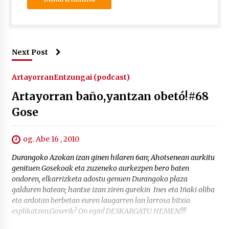
Next Post
Artayorran
Entzungai (podcast)
Artayorran baño,yantzan obetó!#68
Gose
og. Abe 16 , 2010
Durangoko Azokan izan ginen hilaren 6an; Ahotsenean aurkitu
genituen Gosekoak eta zuzeneko aurkezpen bero baten
ondoren, elkarrizketa adostu genuen Durangoko plaza
galduren batean; hantxe izan ziren gurekin Ines eta Iñaki oliba
eta ardotan berbetan euren laugarren lan larrosa bitxia
esplikatzen.Goserik? On egin! DESKARGATU HEMEN!!!!