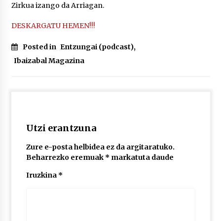
Zirkua izango da Arriagan.
DESKARGATU HEMEN!!!
POTTO: San Pedro jaietako bertso-saioa
2026/07/09
Posted in
Entzungai (podcast)
,
Ibaizabal Magazina
Larunbatean Plentziako Itsas Martxa ospatuko
da
2026/07/07
LIBURUEN ERREPUBLIKA TXIKIA: Hiragana akats
isil batekin dator beti
Utzi erantzuna
2026/07/07
Zure e-posta helbidea ez da argitaratuko.
Beharrezko eremuak
*
markatuta daude
Auritz Iñurrietaren margoak ikusgai
Uribitarte40 aretoan
Iruzkina
*
2026/07/03
SOINUGELA: Paul McCartney eta Ringo Starr-en
lan berriak