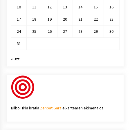
10
11
12
13
14
15
16
17
18
19
20
21
22
23
24
25
26
27
28
29
30
31
« Uzt
Bilbo Hiria irratia
Zenbat Gara
elkartearen ekimena da.