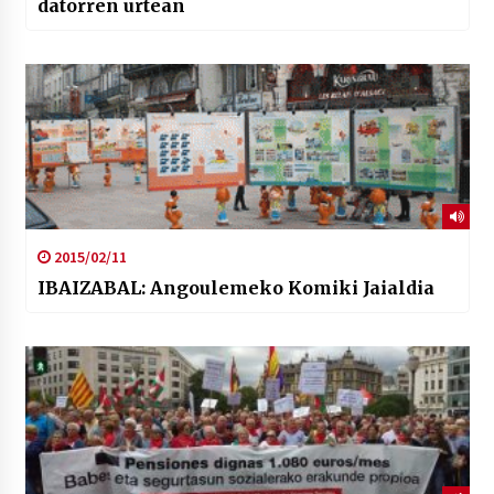
datorren urtean
2015/02/11
IBAIZABAL: Angoulemeko Komiki Jaialdia