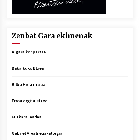
Zenbat Gara ekimenak
Algara konpartsa
Bakaikuko Etxea
Bilbo Hiria irratia
Erroa argitaletxea
Euskara jendea
Gabriel Aresti euskaltegia