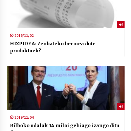
2016/11/02
HIZPIDEA: Zenbateko bermea dute
produktuek?
2019/11/04
Bilboko udalak 14 miloi gehiago izango ditu