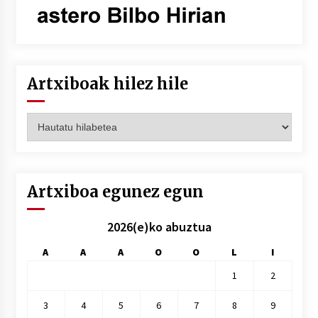
Artxiboak hilez hile
Artxiboak
hilez
hile
Artxiboa egunez egun
2026(e)ko abuztua
A
A
A
O
O
L
I
1
2
3
4
5
6
7
8
9