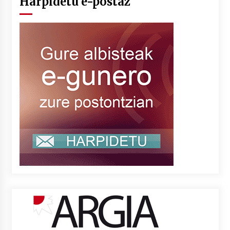
Harpidetu e-postaz