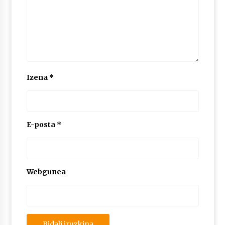
2026/07/03
MUSIBLA #297: Bide, Boards Of Canada, Somak,
Tiga, Twisted Teens, Underscores, Habia
2026/07/02
Izena
*
E-posta
*
Webgunea