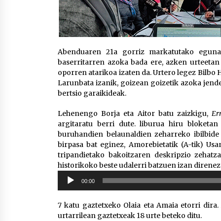
Abenduaren 21a gorriz markatutako eguna 
baserritarren azoka bada ere, azken urteetan
oporren atarikoa izaten da. Urtero legez Bilbo 
Larunbata izanik, goizean goizetik azoka jende
bertsio garaikideak.
Lehenengo Borja eta Aitor batu zaizkigu,
Er
argitaratu berri dute. liburua hiru bloketan
buruhandien belaunaldien zeharreko ibilbide 
birpasa bat eginez, Amorebietatik (A-tik) Usan
tripandietako bakoitzaren deskripzio zehatzar
historikoko beste udalerri batzuen izan direnez
Soinu
00:00
erreproduzigailua
7 katu gaztetxeko Olaia eta Amaia etorri dira
urtarrilean gaztetxeak 18 urte beteko ditu.