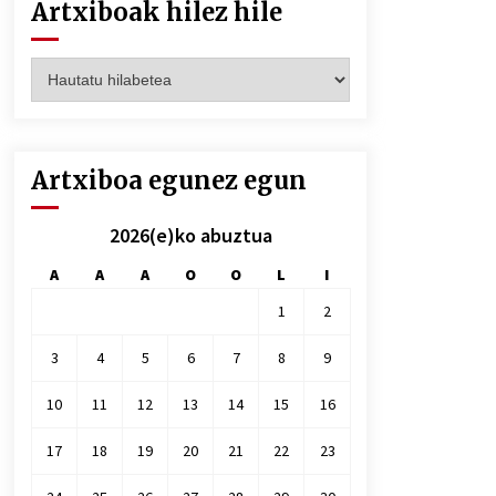
Artxiboak hilez hile
Artxiboak
hilez
hile
Artxiboa egunez egun
2026(e)ko abuztua
A
A
A
O
O
L
I
1
2
3
4
5
6
7
8
9
10
11
12
13
14
15
16
17
18
19
20
21
22
23