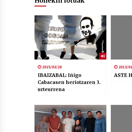
Honekin lotuak
2015/03/28
2013/01
IBAIZABAL: Iñigo
ASTE 
Cabacasen heriotzaren 3.
urteurrena