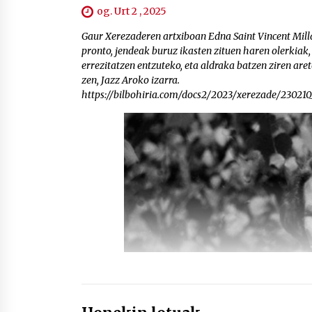
og. Urt 2 , 2025
Gaur Xerezaderen artxiboan Edna Saint Vincent Milla
pronto, jendeak buruz ikasten zituen haren olerkiak, 
errezitatzen entzuteko, eta aldraka batzen ziren ar
zen, Jazz Aroko izarra.
https://bilbohiria.com/docs2/2023/xerezade/230