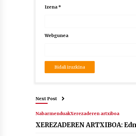
Izena
*
Webgunea
Next Post
Nabarmenduak
Xerezaderen artxiboa
XEREZADEREN ARTXIBOA: Edna 