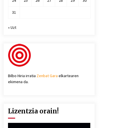
24
25
26
27
28
29
30
31
« Uzt
Bilbo Hiria irratia
Zenbat Gara
elkartearen
ekimena da.
Lizentzia orain!