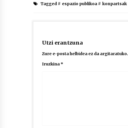
Tagged #
espazio publikoa
#
konpartsak
Utzi erantzuna
Zure e-posta helbidea ez da argitaratuko.
Iruzkina
*