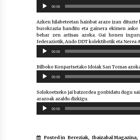
Soinu
00:00
erreproduzigailua
Azken hilabeteetan hainbat arazo izan dituzte
burokrazia handitu eta gainera ekimen asko 
behar zen artisau azoka. Gai honen inguru
federaziotik, Ando DDT kolektibotik eta Nerea A
Soinu
00:00
erreproduzigailua
Bilboko Konpartsetako Idoiak San Tomas azoka
Soinu
00:00
erreproduzigailua
Solokoetxeko jai batzordea gonbidatu dugu sa
arazoak azaldu dizkigu.
Soinu
00:00
erreproduzigailua
Posted in
Bereziak
,
Ibaizabal Magazina
,