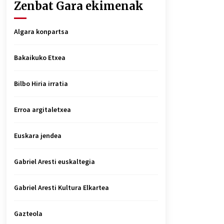
Zenbat Gara ekimenak
Algara konpartsa
Bakaikuko Etxea
Bilbo Hiria irratia
Erroa argitaletxea
Euskara jendea
Gabriel Aresti euskaltegia
Gabriel Aresti Kultura Elkartea
Gazteola