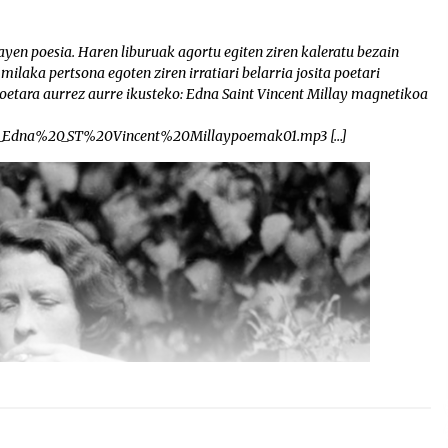
yen poesia. Haren liburuak agortu egiten ziren kaleratu bezain
milaka pertsona egoten ziren irratiari belarria josita poetari
etoetara aurrez aurre ikusteko: Edna Saint Vincent Millay magnetikoa
210_Edna%20_ST%20Vincent%20Millaypoemak01.mp3 […]