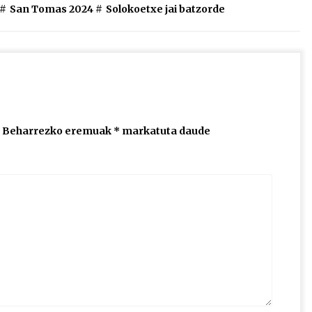
#
San Tomas 2024
#
Solokoetxe jai batzorde
edo
jaisteko.
Beharrezko eremuak
*
markatuta daude