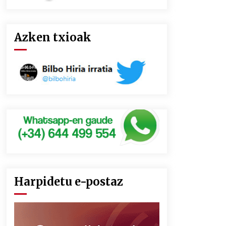
Azken txioak
Harpidetu e-postaz