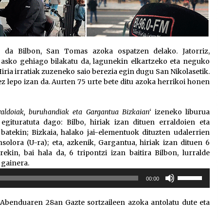
da Bilbon, San Tomas azoka ospatzen delako. Jatorriz,
 asko gehiago bilakatu da, lagunekin elkartzeko eta neguko
Hiria irratiak zuzeneko saio berezia egin dugu San Nikolasetik.
z lepo izan da. Aurten 75 urte bete ditu azoka herrikoi honen
raldoiak, buruhandiak eta Gargantua Bizkaian
‘ izeneko liburua
 egituratuta dago: Bilbo, hiriak izan dituen erraldoien eta
batekin; Bizkaia, halako jai-elementuok dituzten udalerrien
solora (U-ra); eta, azkenik, Gargantua, hiriak izan dituen 6
ekin, bai hala da, 6 tripontzi izan baitira Bilbon, lurralde
 gainera.
Erabili
00:00
gora/behera
gezi-
. Abenduaren 28an Gazte sortzaileen azoka antolatu dute eta
teklak
bolumena