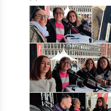
protagonista
2026/07/16
POTTO: San Pedro jaietako bertso-
saioa
2026/07/09
Auritz Iñurrietaren margoak
ikusgai Uribitarte40 aretoan
2026/07/03