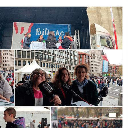
2026/07/15
Larunbatean Plentziako Itsas
Martxa ospatuko da
2026/07/07
SOINUGELA: Paul McCartney eta
Ringo Starr-en lan berriak
2026/07/03