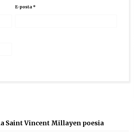
E-posta
*
Saint Vincent Millayen poesia