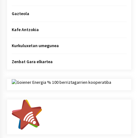
Gazteola
Kafe Antzokia
Kurkuluxetan umegunea
Zenbat Gara elkartea