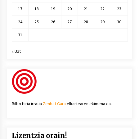
17
18
19
20
21
22
23
24
25
26
27
28
29
30
31
« Uzt
Bilbo Hiria irratia
Zenbat Gara
elkartearen ekimena da.
Lizentzia orain!