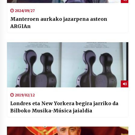
2024/09/27
Manteroen aurkako jazarpena asteon
ARGIAn
2019/02/12
Londres eta New Yorkera begira jarriko da
Bilboko Musika-Música jaialdia