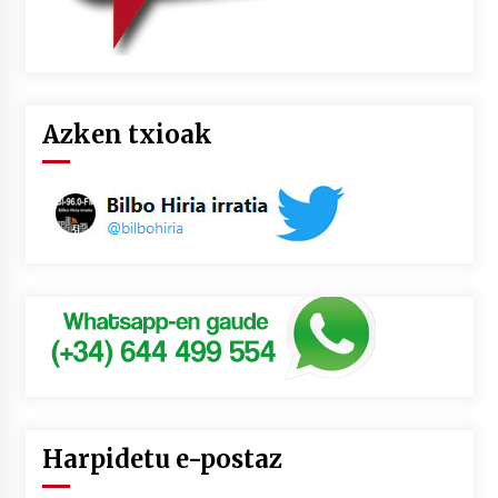
Azken txioak
Harpidetu e-postaz