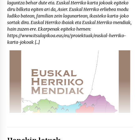
laguntza behar dute eta. Euskal Herriko karta jokoak egiteko
diru bilketa egiten ari da, Asier. Euskal Herriko erliebea modu
ludiko batean, familian zein lagunartean, ikasteko karta-joko
sortak dira. Euskal Herriko ibaiak eta Euskal Herriko mendiak,
hain zuzen ere. Ekarpenak egiteko hemen:
https://www.itsulapikoa.eus/eu/proiektuak/euskal-herriko-
karta-jokoak […]