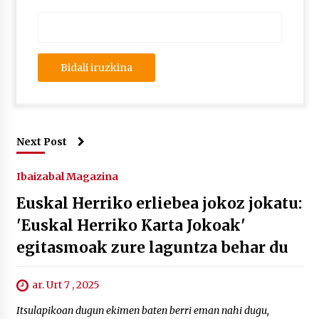
Next Post
Ibaizabal Magazina
Euskal Herriko erliebea jokoz jokatu:
'Euskal Herriko Karta Jokoak'
egitasmoak zure laguntza behar du
ar. Urt 7 , 2025
Itsulapikoan dugun ekimen baten berri eman nahi dugu,