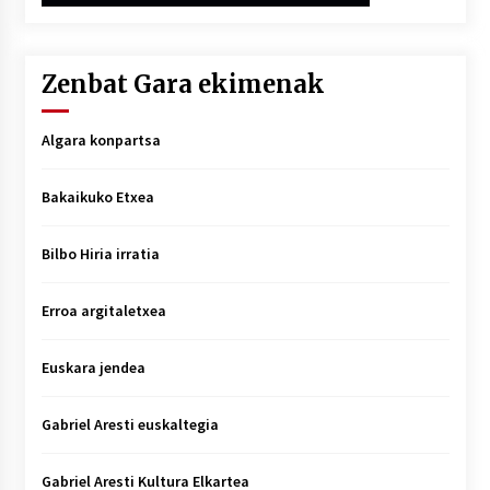
Zenbat Gara ekimenak
Algara konpartsa
Bakaikuko Etxea
Bilbo Hiria irratia
Erroa argitaletxea
Euskara jendea
Gabriel Aresti euskaltegia
Gabriel Aresti Kultura Elkartea