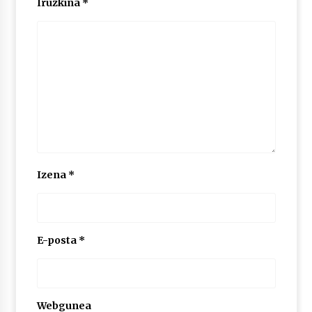
Iruzkina
*
Izena
*
E-posta
*
Webgunea