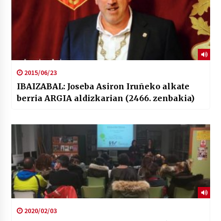
2015/06/23
IBAIZABAL: Joseba Asiron Iruñeko alkate
berria ARGIA aldizkarian (2466. zenbakia)
2020/02/03