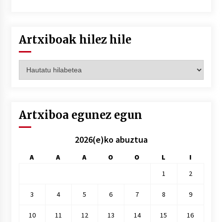
Artxiboak hilez hile
Artxiboak
hilez
hile
Artxiboa egunez egun
2026(e)ko abuztua
A
A
A
O
O
L
I
1
2
3
4
5
6
7
8
9
10
11
12
13
14
15
16