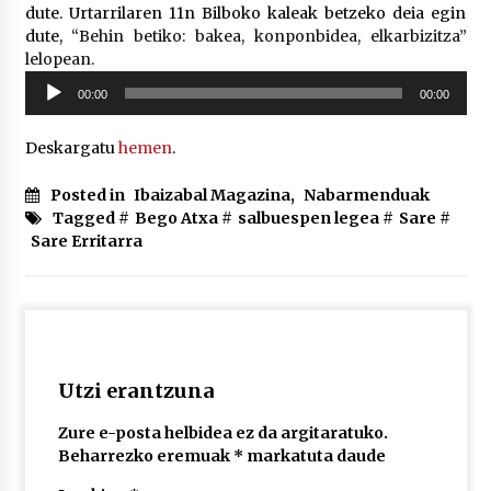
2026/07/03
dute. Urtarrilaren 11n Bilboko kaleak betzeko deia egin
dute,
“Behin betiko: bakea, konponbidea, elkarbizitza
”
lelopean.
MUSIBLA #297: Bide, Boards Of Canada, Somak,
Soinu
Tiga, Twisted Teens, Underscores, Habia
00:00
00:00
erreproduzigailua
2026/07/02
Deskargatu
hemen
.
Posted in
Ibaizabal Magazina
,
Nabarmenduak
Tagged #
Bego Atxa
#
salbuespen legea
#
Sare
#
Sare Erritarra
Utzi erantzuna
Zure e-posta helbidea ez da argitaratuko.
Beharrezko eremuak
*
markatuta daude