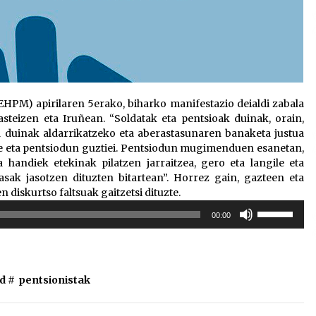
PM) apirilaren 5erako, biharko manifestazio deialdi zabala
asteizen eta Iruñean. “Soldatak eta pentsioak duinak, orain,
a duinak aldarrikatzeko eta aberastasunaren banaketa justua
ile eta pentsiodun guztiei. Pentsiodun mugimenduen esanetan,
 handiek etekinak pilatzen jarraitzea, gero eta langile eta
sak jasotzen dituzten bitartean”. Horrez gain, gazteen eta
 diskurtso faltsuak gaitzetsi dituzte.
Erabili
00:00
gora/behera
gezi-
teklak
bolumena
d #
pentsionistak
igotzeko
edo
jaisteko.