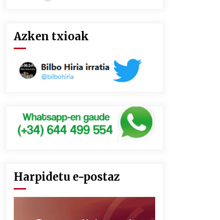
Azken txioak
Harpidetu e-postaz