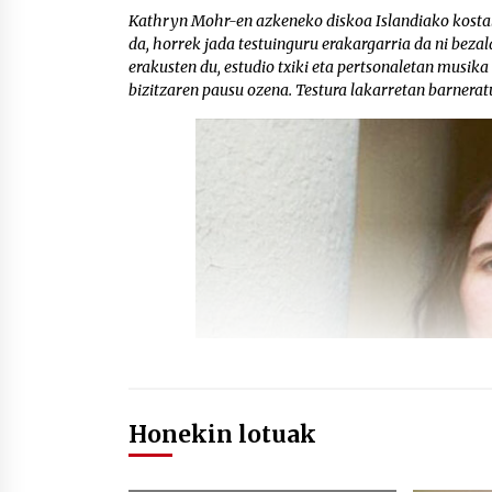
Kathryn Mohr-en azkeneko diskoa Islandiako kostal
da, horrek jada testuinguru erakargarria da ni bez
erakusten du, estudio txiki eta pertsonaletan musik
bizitzaren pausu ozena. Testura lakarretan barnerat
Honekin lotuak