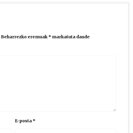
Beharrezko eremuak
*
markatuta daude
E-posta
*