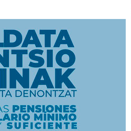
2026/07/15
Larunbatean Plentziako Itsas
Martxa ospatuko da
2026/07/07
SOINUGELA: Paul McCartney eta
Ringo Starr-en lan berriak
2026/07/03