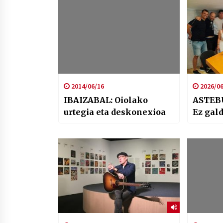
2014/06/16
2026/06
IBAIZABAL: Oiolako
ASTEB
urtegia eta deskonexioa
Ez gald