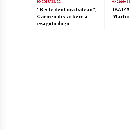
2018/11/22
2009/11
“Beste denbora batean”,
IBAIZA
Gariren disko berria
Martin
ezagutu dugu