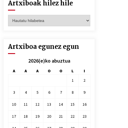
Artxiboak hilez hile
Artxiboak
hilez
hile
Artxiboa egunez egun
2026(e)ko abuztua
A
A
A
O
O
L
I
1
2
3
4
5
6
7
8
9
10
11
12
13
14
15
16
17
18
19
20
21
22
23