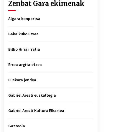
Zenbat Gara ekimenak
Algara konpartsa
Bakaikuko Etxea
Bilbo Hiria irratia
Erroa argitaletxea
Euskara jendea
Gabriel Aresti euskaltegia
Gabriel Aresti Kultura Elkartea
Gazteola