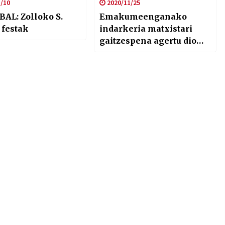
/10
2020/11/25
BAL: Zolloko S.
Emakumeenganako
 festak
indarkeria matxistari
gaitzespena agertu dio
Bilboko Udalak