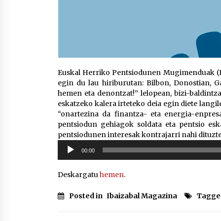
Euskal Herriko Pentsiodunen Mugimenduak (EH
egin du lau hiriburutan: Bilbon, Donostian, G
hemen eta denontzat!” lelopean, bizi-baldintz
eskatzeko kalera irteteko deia egin diete lang
“onartezina da finantza- eta energia-enpresa
pentsiodun gehiagok soldata eta pentsio eska
pentsiodunen interesak kontrajarri nahi dituzten
Soinu
00:00
erreproduzigailua
Deskargatu
hemen
.
Posted in
Ibaizabal Magazina
Tagge