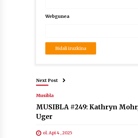
Webgunea
Next Post
Musibla
MUSIBLA #249: Kathryn Mohr, N
Uger
ol. Api 4 , 2025