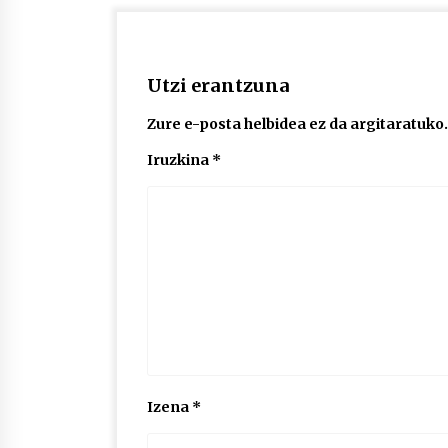
Utzi erantzuna
Zure e-posta helbidea ez da argitaratuko.
Iruzkina
*
Izena
*