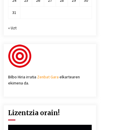
24
25
26
27
28
29
30
31
« Uzt
Bilbo Hiria irratia
Zenbat Gara
elkartearen
ekimena da.
Lizentzia orain!