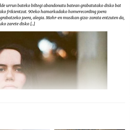
de urrun bateko biltegi abandonatu batean grabatutako disko bat
alako frikientzat. 90eko hamarkadako homerecording joera
a grabatzeko joera, alegia. Mohr-en musikan giza-zarata entzuten da,
uko zarete disko […]