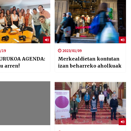
/19
2023/01/09
URUKOA AGENDA:
Merkealdietan kontutan
u arren!
izan beharreko aholkuak