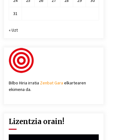
24
25
26
27
28
29
30
31
« Uzt
Bilbo Hiria irratia
Zenbat Gara
elkartearen
ekimena da.
Lizentzia orain!