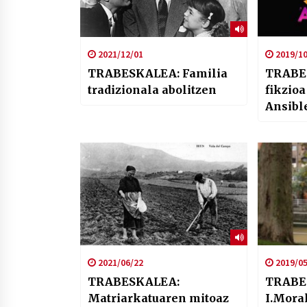
2021/12/01
2019/10
TRABESKALEA: Familia
TRABES
tradizionala abolitzen
fikzio
Ansibl
2021/06/22
2019/05
TRABESKALEA:
TRABE
Matriarkatuaren mitoaz
I.Mora