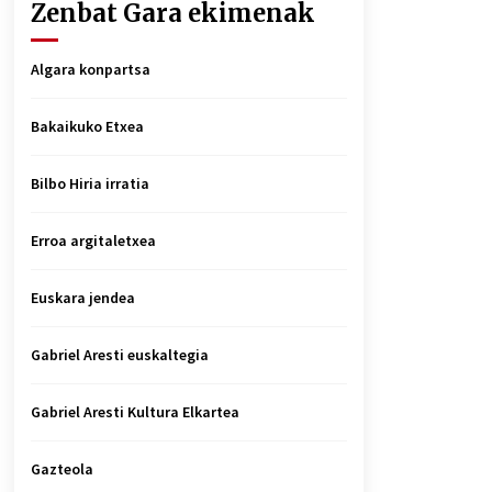
Zenbat Gara ekimenak
Algara konpartsa
Bakaikuko Etxea
Bilbo Hiria irratia
Erroa argitaletxea
Euskara jendea
Gabriel Aresti euskaltegia
Gabriel Aresti Kultura Elkartea
Gazteola