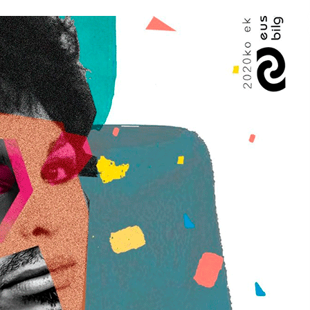
2026/07/15
Larunbatean Plentziako Itsas
Martxa ospatuko da
2026/07/07
SOINUGELA: Paul McCartney eta
Ringo Starr-en lan berriak
2026/07/03