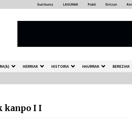
Guri buruz
LAGUNAK
Publi
Entzun
Ko
RA(k)
HERRIAK
HISTORIA
HAURRAK
BEREZIAK
“Hiztegi bat” Gorka Urbizuk
idatzitako letren hiztegia
 kanpo I I
2026/07/23
Auzoportala : 1×04 Auzofoniak