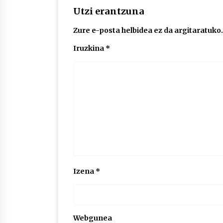
Utzi erantzuna
Zure e-posta helbidea ez da argitaratuko.
Iruzkina
*
Izena
*
Webgunea