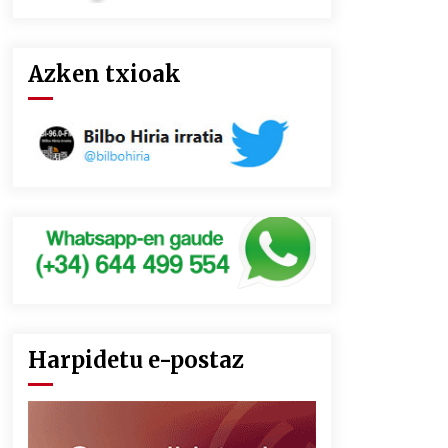
Azken txioak
Harpidetu e-postaz