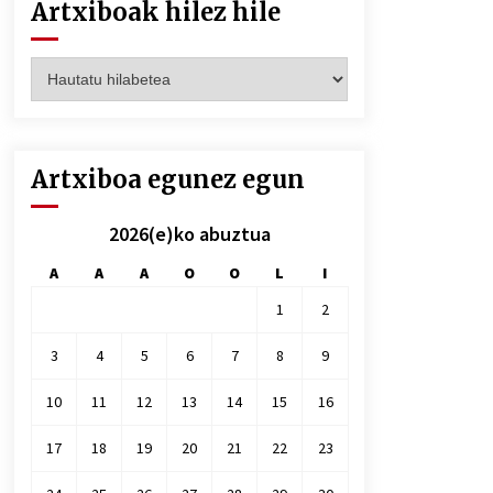
Artxiboak hilez hile
Artxiboak
hilez
hile
Artxiboa egunez egun
2026(e)ko abuztua
A
A
A
O
O
L
I
1
2
3
4
5
6
7
8
9
10
11
12
13
14
15
16
17
18
19
20
21
22
23