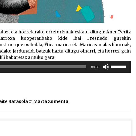
oz, eta horretarako errefortzuak eskatu ditugu: Aner Peritz
arroxa kooperatibako kide Ibai Fresnedo gurekin
struo que os habla, Ética marica eta Maricas malas liburuak,
ko jardunaldi batzuk hartu ditugu oinarri, eta horrez gain
ili kabaretaz arituko gara.
Erabili
00:00
gora/behera
gezi-
teklak
bolumena
igotzeko
ite Sarasola
#
Marta Zumenta
edo
jaisteko.