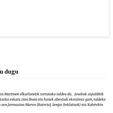
tu dugu
n Martinen elkarlanetik sortutako taldea da. . Josebak aspalditik
zeko eskatu zion Ibani eta honek abestiak ekoizteaz gain, taldeko
u zen formazioa Maren (Bateria), Sergio (teklatuak) eta Xabirekin