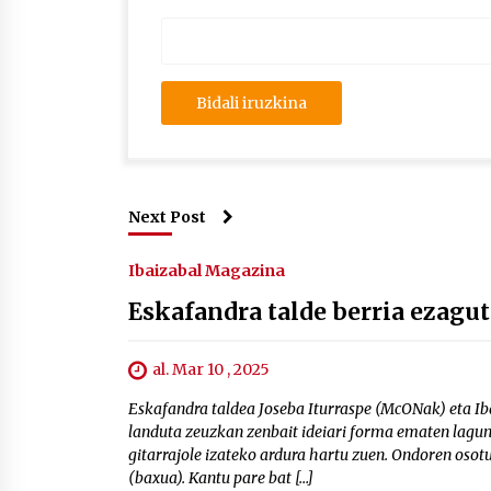
Next Post
Ibaizabal Magazina
Eskafandra talde berria ezagu
al. Mar 10 , 2025
Eskafandra taldea Joseba Iturraspe (McONak) eta Iba
landuta zeuzkan zenbait ideiari forma ematen lagunt
gitarrajole izateko ardura hartu zuen. Ondoren osot
(baxua). Kantu pare bat […]