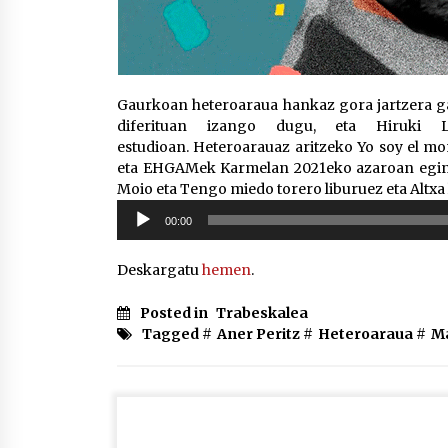
Gaurkoan heteroaraua hankaz gora jartzera gat
diferituan izango dugu, eta Hiruki L
estudioan. Heteroarauaz aritzeko Yo soy el mon
eta EHGAMek Karmelan 2021eko azaroan eginda
Moio eta Tengo miedo torero liburuez eta Altxa l
Soinu
00:00
erreproduzigailua
Deskargatu
hemen
.
Posted in
Trabeskalea
Tagged #
Aner Peritz
#
Heteroaraua
#
Ma