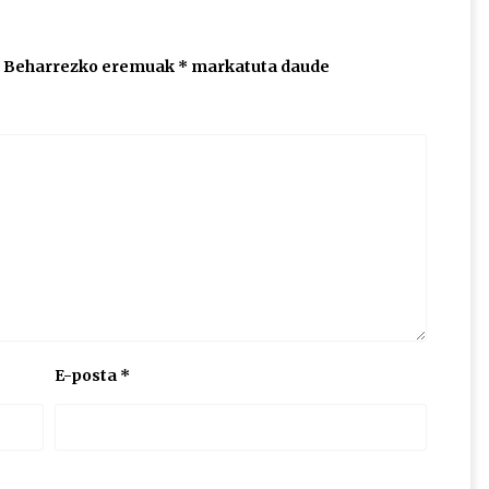
Beharrezko eremuak
*
markatuta daude
E-posta
*