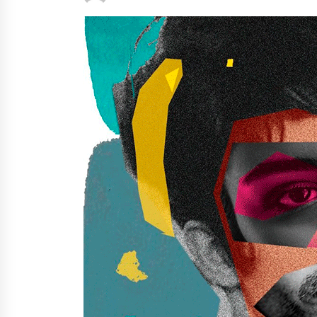
protagonista
2026/07/16
POTTO: San Pedro jaietako bertso-
saioa
2026/07/09
Auritz Iñurrietaren margoak
ikusgai Uribitarte40 aretoan
2026/07/03