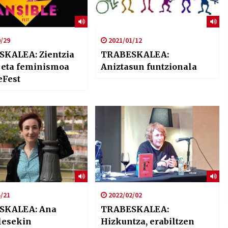
/29
2021/01/12
KALEA: Zientzia
TRABESKALEA:
a eta feminismoa
Aniztasun funtzionala
eFest
/21
2022/02/02
SKALEA: Ana
TRABESKALEA:
lesekin
Hizkuntza, erabiltzen