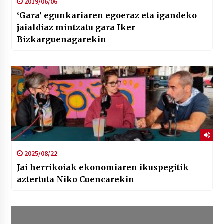
2019/06/06
‘Gara’ egunkariaren egoeraz eta igandeko
jaialdiaz mintzatu gara Iker
Bizkarguenagarekin
2025/08/22
Jai herrikoiak ekonomiaren ikuspegitik
aztertuta Niko Cuencarekin