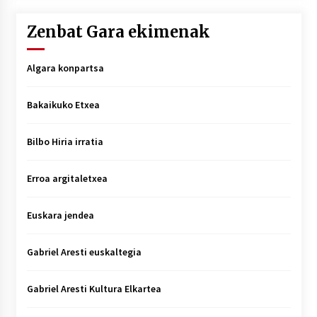
Zenbat Gara ekimenak
Algara konpartsa
Bakaikuko Etxea
Bilbo Hiria irratia
Erroa argitaletxea
Euskara jendea
Gabriel Aresti euskaltegia
Gabriel Aresti Kultura Elkartea