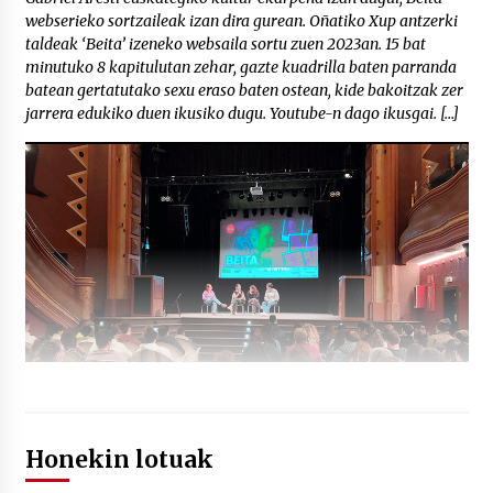
webserieko sortzaileak izan dira gurean. Oñatiko Xup antzerki
taldeak ‘Beita’ izeneko websaila sortu zuen 2023an. 15 bat
minutuko 8 kapitulutan zehar, gazte kuadrilla baten parranda
batean gertatutako sexu eraso baten ostean, kide bakoitzak zer
jarrera edukiko duen ikusiko dugu. Youtube-n dago ikusgai. […]
Honekin lotuak