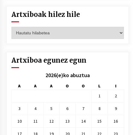
Artxiboak hilez hile
Artxiboak
hilez
hile
Artxiboa egunez egun
2026(e)ko abuztua
A
A
A
O
O
L
I
1
2
3
4
5
6
7
8
9
10
11
12
13
14
15
16
17
18
19
20
21
22
23