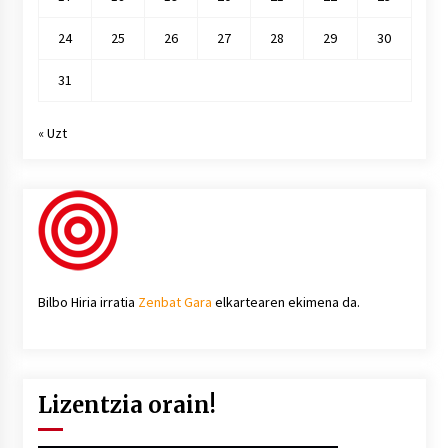
24
25
26
27
28
29
30
31
« Uzt
Bilbo Hiria irratia
Zenbat Gara
elkartearen ekimena da.
Lizentzia orain!