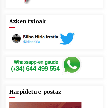
Azken txioak
Harpidetu e-postaz