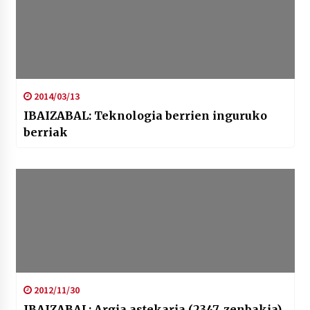
2014/03/13
IBAIZABAL: Teknologia berrien inguruko
berriak
2012/11/30
IBAIZABAL: Argia astekaria (2347. zenbakia)