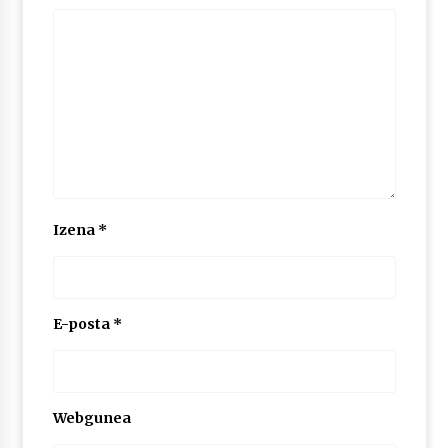
Izena
*
E-posta
*
Webgunea