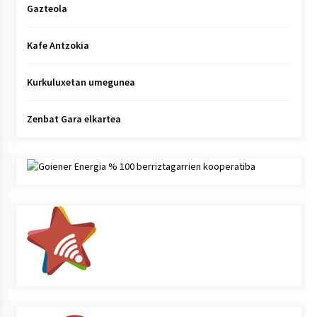
Gazteola
Kafe Antzokia
Kurkuluxetan umegunea
Zenbat Gara elkartea