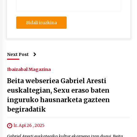
Next Post
Ibaizabal Magazina
Beita webseriea Gabriel Aresti
euskaltegian, Sexu eraso baten
inguruko hausnarketa gazteen
begiradatik
lr. Api 26 , 2025
Gabriel Aresti euskategiko kultur ekarpena izan dugui, Beita