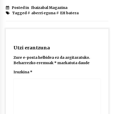
2026/07/03
Posted in
Ibaizabal Magazina
Tagged #
aberri eguna
#
EH batera
MUSIBLA #297: Bide, Boards Of Canada, Somak,
Tiga, Twisted Teens, Underscores, Habia
2026/07/02
Utzi erantzuna
Zure e-posta helbidea ez da argitaratuko.
Beharrezko eremuak
*
markatuta daude
Iruzkina
*