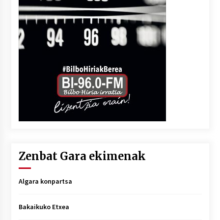
Zenbat Gara ekimenak
Algara konpartsa
Bakaikuko Etxea