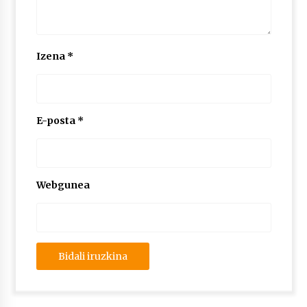
Izena
*
E-posta
*
Webgunea