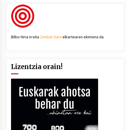
Bilbo Hiria irratia
Zenbat Gara
elkartearen ekimena da.
Lizentzia orain!