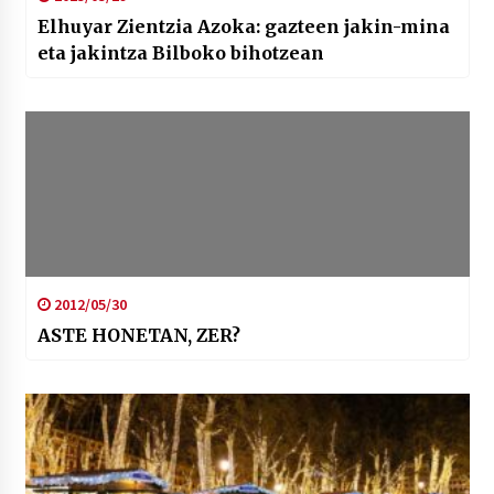
Elhuyar Zientzia Azoka: gazteen jakin-mina
eta jakintza Bilboko bihotzean
2012/05/30
ASTE HONETAN, ZER?