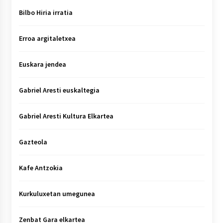
Bilbo Hiria irratia
Erroa argitaletxea
Euskara jendea
Gabriel Aresti euskaltegia
Gabriel Aresti Kultura Elkartea
Gazteola
Kafe Antzokia
Kurkuluxetan umegunea
Zenbat Gara elkartea