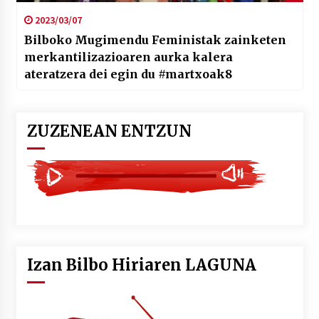
2023/03/07
Bilboko Mugimendu Feministak zainketen
merkantilizazioaren aurka kalera
ateratzera dei egin du #martxoak8
ZUZENEAN ENTZUN
Izan Bilbo Hiriaren LAGUNA