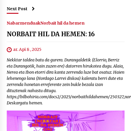
Next Post
Nabarmenduak
Norbait hil da hemen
NORBAIT HIL DA HEMEN: 16
ar. Api 8 , 2025
Nekktar taldea batu da gurera. Durangaldetik (Elorrio, Berriz
eta Durangotik, hain zuzen ere) datorren hirukotea dugu. Alaia,
Nerea eta Ibon etorri dira kanta zerrenda luze bat osatuz. Haien
lehenengo lana (Hordago Larrei diskoa) kaleratu berri dute eta
zerrenda honetan erreferente zein bukle bezala izan
dituztenak nahastu ditugu.
https://bilbohiria.com/docs2/2025/norbaithildahemen/250327_nor
Deskargatu hemen.