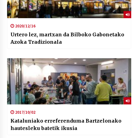
2020/12/16
Urtero lez, martxan da Bilboko Gabonetako
Azoka Tradizionala
2017/10/02
Kataluniako erreferenduma Bartzelonako
hautesleku batetik ikusia