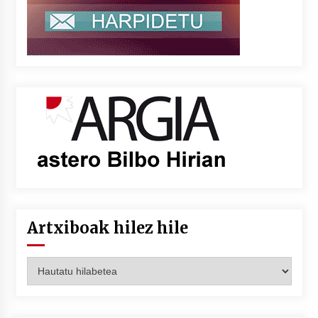
Artxiboak hilez hile
Artxiboak
hilez
hile