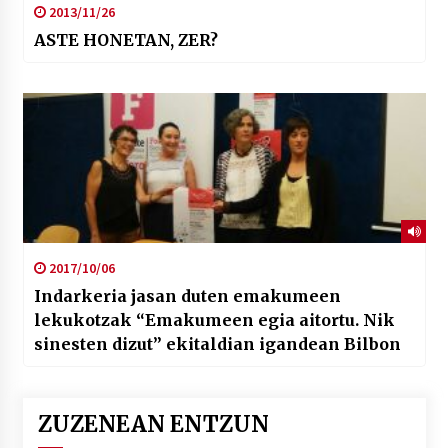
2013/11/26
ASTE HONETAN, ZER?
2017/10/06
Indarkeria jasan duten emakumeen
lekukotzak “Emakumeen egia aitortu. Nik
sinesten dizut” ekitaldian igandean Bilbon
ZUZENEAN ENTZUN