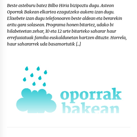
Beste asteburu batez Bilbo Hiria bizipoztu dugu. Asteon
Oporrak Bakean elkartea ezagutzeko aukera izan dugu.
Elixebete izan dugu telefonoaren beste aldean eta berarekin
aritu gara solasean. Programa honen bitartez, udako bi
hilabeteetan zehar, 10 eta 12 urte bitarteko saharar haur
errefuxiatuak familia euskaldunetan hartzen dituzte. Horrela,
haur sahararrek uda basamortutik […]