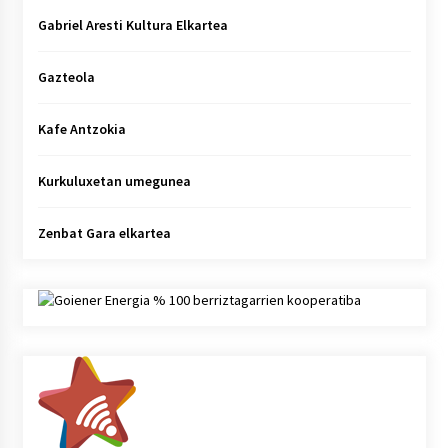
Gabriel Aresti Kultura Elkartea
Gazteola
Kafe Antzokia
Kurkuluxetan umegunea
Zenbat Gara elkartea