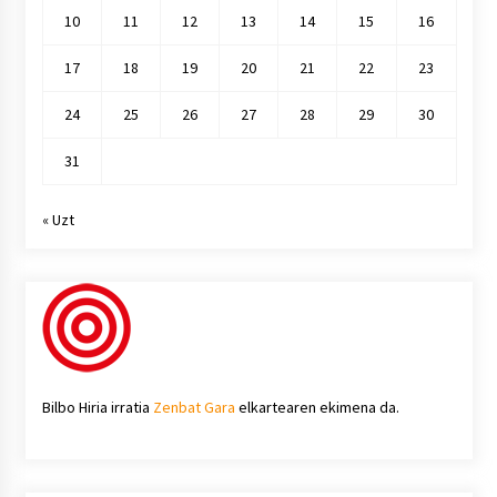
10
11
12
13
14
15
16
17
18
19
20
21
22
23
24
25
26
27
28
29
30
31
« Uzt
Bilbo Hiria irratia
Zenbat Gara
elkartearen ekimena da.