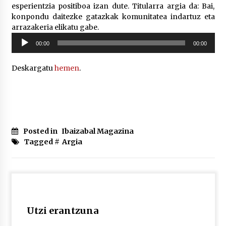
2026/07/03
esperientzia positiboa izan dute. Titularra argia da: Bai,
konpondu daitezke gatazkak komunitatea indartuz eta
arrazakeria elikatu gabe.
MUSIBLA #297: Bide, Boards Of Canada, Somak,
Soinu
Tiga, Twisted Teens, Underscores, Habia
00:00
00:00
erreproduzigailua
2026/07/02
Deskargatu
hemen
.
Posted in
Ibaizabal Magazina
Tagged #
Argia
Utzi erantzuna