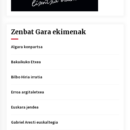
Zenbat Gara ekimenak
Algara konpartsa
Bakaikuko Etxea
Bilbo Hiria irratia
Erroa argitaletxea
Euskara jendea
Gabriel Aresti euskaltegia