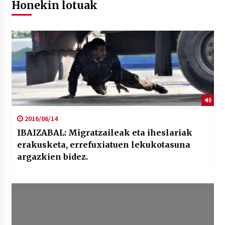
Honekin lotuak
2016/06/14
IBAIZABAL: Migratzaileak eta iheslariak
erakusketa, errefuxiatuen lekukotasuna
argazkien bidez.