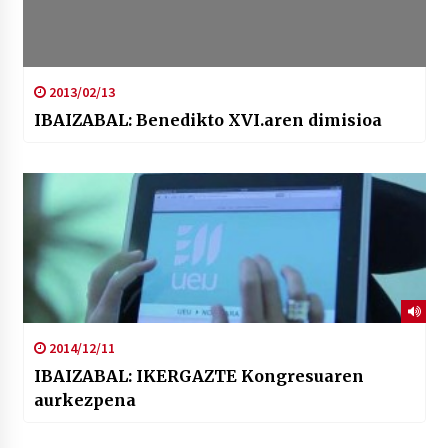
2013/02/13
IBAIZABAL: Benedikto XVI.aren dimisioa
2014/12/11
IBAIZABAL: IKERGAZTE Kongresuaren
aurkezpena