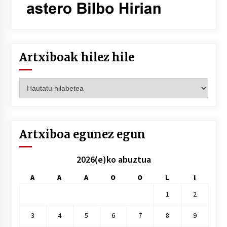
Artxiboak hilez hile
Artxiboak
hilez
hile
Artxiboa egunez egun
2026(e)ko abuztua
A
A
A
O
O
L
I
1
2
3
4
5
6
7
8
9