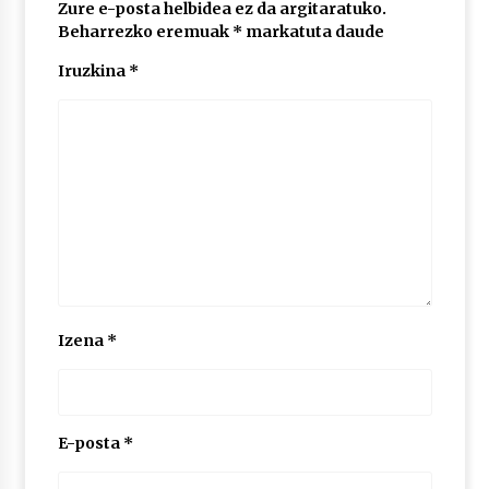
Zure e-posta helbidea ez da argitaratuko.
Beharrezko eremuak
*
markatuta daude
Iruzkina
*
Izena
*
E-posta
*