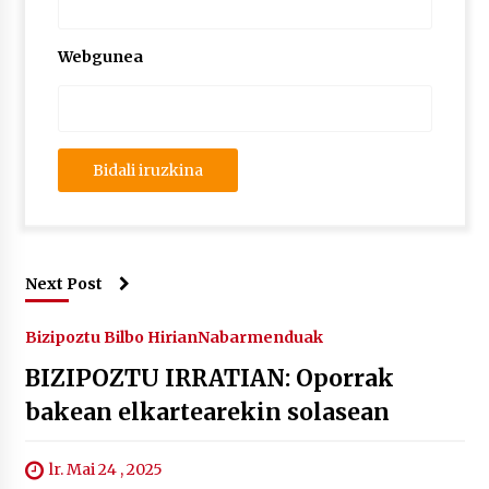
Webgunea
Next Post
Bizipoztu Bilbo Hirian
Nabarmenduak
BIZIPOZTU IRRATIAN: Oporrak
bakean elkartearekin solasean
lr. Mai 24 , 2025