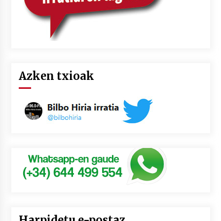
Azken txioak
Harpidetu e-postaz