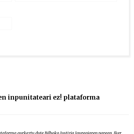
ren inpunitateari ez! plataforma
plataforma aurkeztu dute Bilboko Justizia Jauregiaren parean. Iker