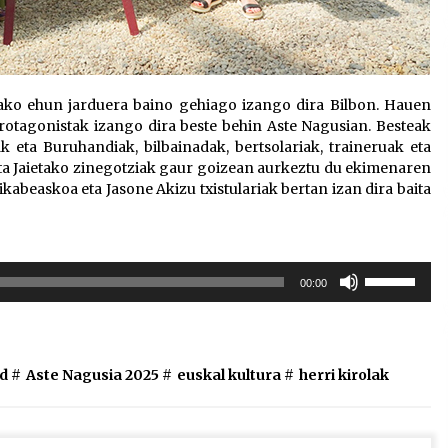
utako ehun jarduera baino gehiago izango dira Bilbon. Hauen
 protagonistak izango dira beste behin Aste Nagusian. Besteak
k eta Buruhandiak, bilbainadak, bertsolariak, traineruak eta
 eta Jaietako zinegotziak gaur goizean aurkeztu du ekimenaren
ikabeaskoa eta Jasone Akizu txistulariak bertan izan dira baita
Erabili
00:00
gora/behera
gezi-
teklak
bolumena
d #
Aste Nagusia 2025
#
euskal kultura
#
herri kirolak
igotzeko
edo
jaisteko.