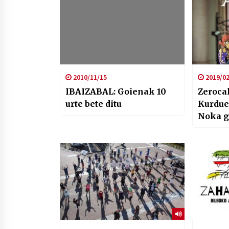
2010/11/15
2019/02
IBAIZABAL: Goienak 10
Zeroca
urte bete ditu
Kurdue
Noka g
asteka