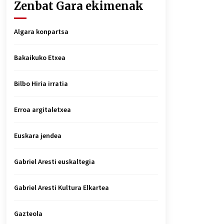
Zenbat Gara ekimenak
Algara konpartsa
Bakaikuko Etxea
Bilbo Hiria irratia
Erroa argitaletxea
Euskara jendea
Gabriel Aresti euskaltegia
Gabriel Aresti Kultura Elkartea
Gazteola