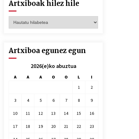
Artxiboak hilez hile
Artxiboak
hilez
hile
Artxiboa egunez egun
2026(e)ko abuztua
A
A
A
O
O
L
I
1
2
3
4
5
6
7
8
9
10
11
12
13
14
15
16
17
18
19
20
21
22
23