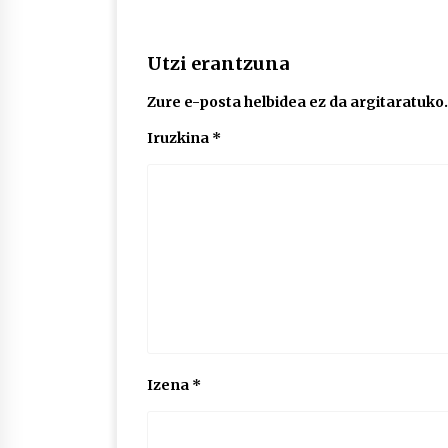
Utzi erantzuna
Zure e-posta helbidea ez da argitaratuko.
Iruzkina
*
Izena
*