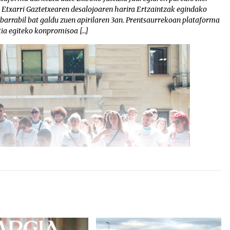
o Etxarri Gaztetxearen desalojoaren harira Ertzaintzak egindako
, barrabil bat galdu zuen apirilaren 3an. Prentsaurrekoan plataforma
ia egiteko konpromisoa […]