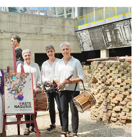
2026/07/15
Larunbatean Plentziako Itsas
Martxa ospatuko da
2026/07/07
SOINUGELA: Paul McCartney eta
Ringo Starr-en lan berriak
2026/07/03