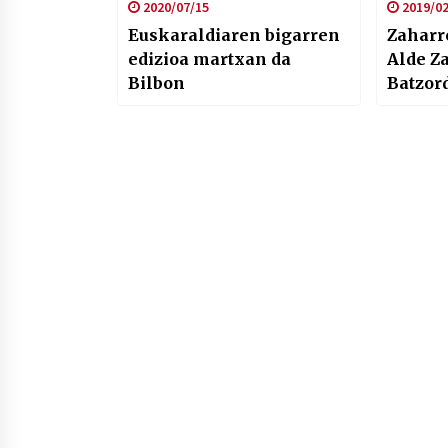
2020/07/15
2019/02
Euskaraldiaren bigarren
Zaharrean
edizioa martxan da
Alde Z
Bilbon
Batzord