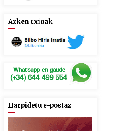
Azken txioak
Harpidetu e-postaz