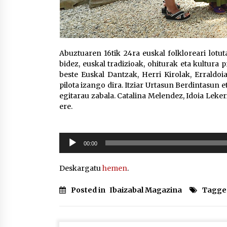
Abuztuaren 16tik 24ra euskal folkloreari lot
bidez, euskal tradizioak, ohiturak eta kultura
beste Euskal Dantzak, Herri Kirolak, Erraldoia
pilota izango dira. Itziar Urtasun Berdintasun
egitarau zabala. Catalina Melendez, Idoia Leker
ere.
Soinu
00:00
erreproduzigailua
Deskargatu
hemen
.
Posted in
Ibaizabal Magazina
Tagge