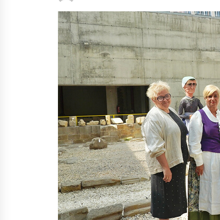
protagonista
2026/07/16
POTTO: San Pedro jaietako bertso-
saioa
2026/07/09
Auritz Iñurrietaren margoak
ikusgai Uribitarte40 aretoan
2026/07/03