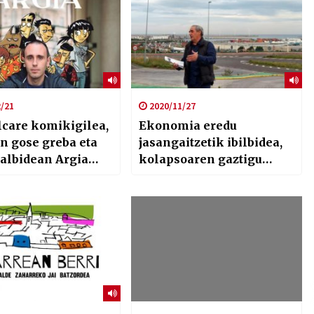
/21
2020/11/27
lcare komikigilea,
Ekonomia eredu
n gose greba eta
jasangaitzetik ibilbidea,
albidean Argia
kolapsoaren gaztigu
rian
#Erreportajea