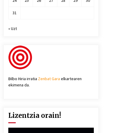
24
25
26
27
28
29
30
31
« Uzt
Bilbo Hiria irratia
Zenbat Gara
elkartearen
ekimena da.
Lizentzia orain!