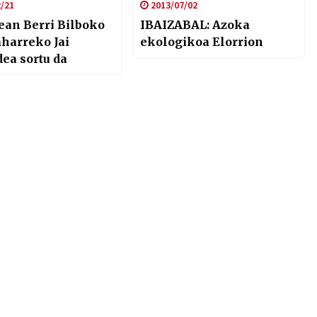
/21
2013/07/02
 Berri Bilboko
IBAIZABAL: Azoka
aharreko Jai
ekologikoa Elorrion
ea sortu da