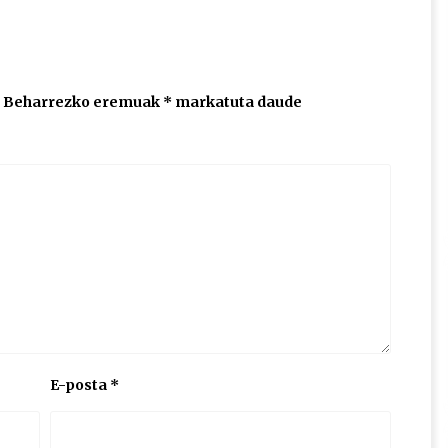
Beharrezko eremuak
*
markatuta daude
E-posta
*