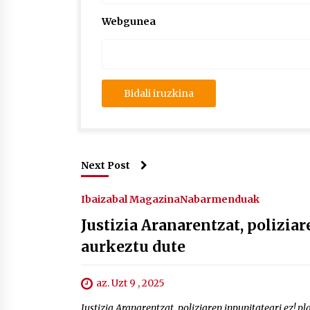
Webgunea
Next Post
Ibaizabal Magazina
Nabarmenduak
Justizia Aranarentzat, polizia
aurkeztu dute
az. Uzt 9 , 2025
Justizia Aranarentzat, poliziaren inpunitateari ez! 