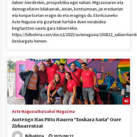
Xabier Aierdirekin, prospektiba egin nahian. Migrazioaren eta
demografiaren bilakaerak, aisian, kontsumoan, jai ereduetan
eta konpartsetan eragin du eta eragingo du. Etorkizuneko
Aste Nagusia eta gizarteak hartuko duen norabidea
begitantzen saiatu gara Xabierrekin.
https://bilbohiria.com/docs2/2025/astenagusia/250822_xabierAierd
Deskargatu hemen.
Aste Nagusia
Ibaizabal Magazina
Aurtengo Hau Pittu Hauren “Euskara Saria” Gure
Zirkuarentzat
BilboHiria
2025/08/22