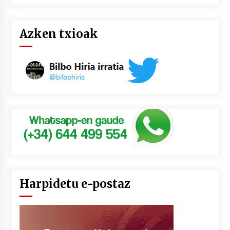
Azken txioak
Harpidetu e-postaz