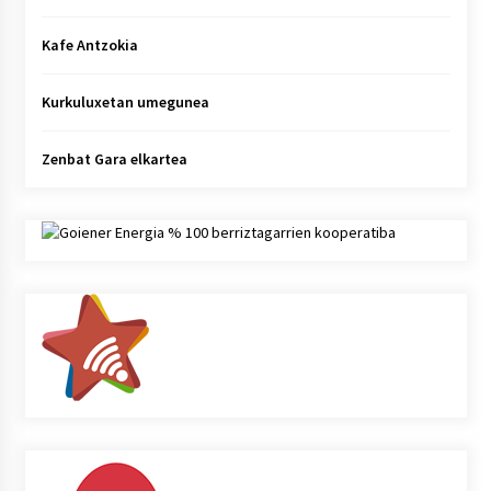
Kafe Antzokia
Kurkuluxetan umegunea
Zenbat Gara elkartea