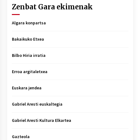
Zenbat Gara ekimenak
Algara konpartsa
Bakaikuko Etxea
Bilbo Hiria irratia
Erroa argitaletxea
Euskara jendea
Gabriel Aresti euskaltegia
Gabriel Aresti Kultura Elkartea
Gazteola