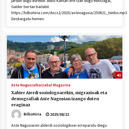
jardun dugu eurekin. Bilbo Kantari ere izan dugu mintzagai,
Galder bertan baitabil.
https://bilbohiria.com/docs2/2025/astenagusia/250821_txinbo.mp3
Deskargatu hemen.
Aste Nagusia
Ibaizabal Magazina
Xabier Aierdi soziologoarekin, migrazioak eta
demografiak Aste Nagusian izango duten
eraginaz
BilboHiria
2025/08/22
Aste Nagusiaren alderdi soziologikoei erreparatu diegu