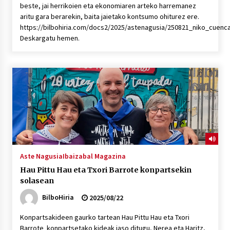
beste, jai herrikoien eta ekonomiaren arteko harremanez
aritu gara berarekin, baita jaietako kontsumo ohiturez ere.
https://bilbohiria.com/docs2/2025/astenagusia/250821_niko_cuenc
Deskargatu hemen.
Aste Nagusia
Ibaizabal Magazina
Hau Pittu Hau eta Txori Barrote konpartsekin
solasean
BilboHiria
2025/08/22
Konpartsakideen gaurko tartean Hau Pittu Hau eta Txori
Barrote konpartsetako kideak jaso ditugu, Nerea eta Haritz,