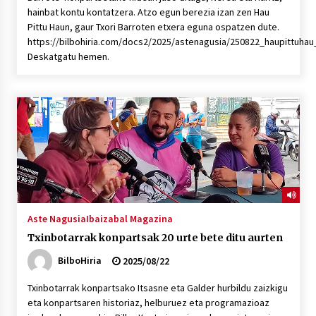
hainbat kontu kontatzera. Atzo egun berezia izan zen Hau
Pittu Haun, gaur Txori Barroten etxera eguna ospatzen dute.
https://bilbohiria.com/docs2/2025/astenagusia/250822_haupittuhau
Deskatgatu hemen.
Aste Nagusia
Ibaizabal Magazina
Txinbotarrak konpartsak 20 urte bete ditu aurten
BilboHiria
2025/08/22
Txinbotarrak konpartsako Itsasne eta Galder hurbildu zaizkigu
eta konpartsaren historiaz, helburuez eta programazioaz