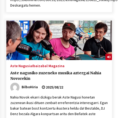
Deskargatu hemen.
Aste Nagusia
Ibaizabal Magazina
Aste nagusiko zuzeneko musika aztergai Nahia
Novorekin
BilboHiria
2025/08/22
Nahia Novok ekarri dizkigu berak Aste Nagusi honetan
zuzenean ikusi dituen zenbait erreferentzia interesgarri. Egun
bakar batean bost kontzertu ikustera heldu da! Bestalde, DJ
Denz bezala Algara konpartsan aritu den Beñatek aste