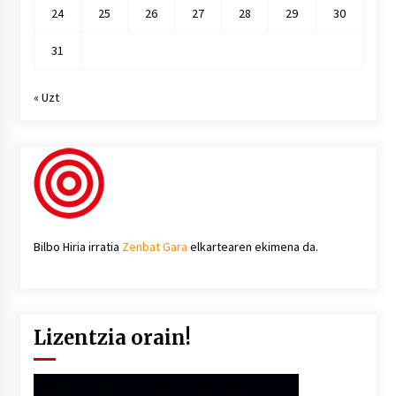
24
25
26
27
28
29
30
31
« Uzt
Bilbo Hiria irratia
Zenbat Gara
elkartearen ekimena da.
Lizentzia orain!