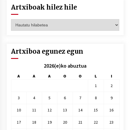
Artxiboak hilez hile
Artxiboak
hilez
hile
Artxiboa egunez egun
2026(e)ko abuztua
A
A
A
O
O
L
I
1
2
3
4
5
6
7
8
9
10
11
12
13
14
15
16
17
18
19
20
21
22
23