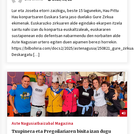
Lur eta Joseba etorri zaizkigu, beste 15 lagunekin, Hau Pittu
Hau konpartsaren Euskara Saria jaso duelako Gure Zirkua
ekimenak. Euskarazko zirkuaren alde egindako ekarpen itzela
saritu nahi izan du konpartsa euskaltzaleak, euskararen
sustapenean edo defentsan nabarmendu den norbaiten alde
Aste Nagusian urtero egiten duen aipamen berezi horrekin.
https://bilbohiria.com/docs2/2025/astenagusia/250821_gure_zirku
Deskargatu […]
Aste Nagusia
Ibaizabal Magazina
Txupinera eta Pregoilariaren bisita izan dugu