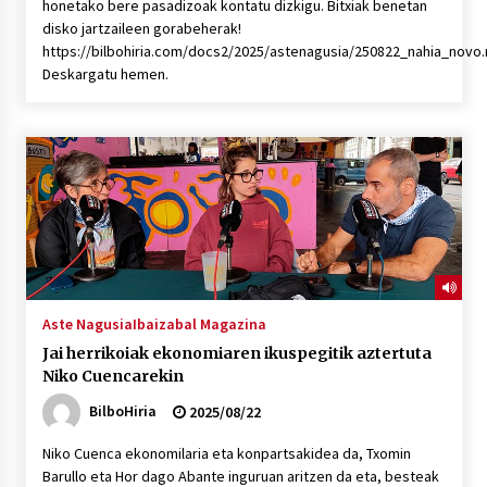
honetako bere pasadizoak kontatu dizkigu. Bitxiak benetan
disko jartzaileen gorabeherak!
https://bilbohiria.com/docs2/2025/astenagusia/250822_nahia_novo
Deskargatu hemen.
Aste Nagusia
Ibaizabal Magazina
Jai herrikoiak ekonomiaren ikuspegitik aztertuta
Niko Cuencarekin
BilboHiria
2025/08/22
Niko Cuenca ekonomilaria eta konpartsakidea da, Txomin
Barullo eta Hor dago Abante inguruan aritzen da eta, besteak