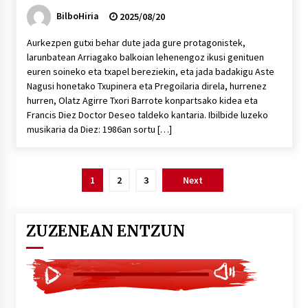
BilboHiria
2025/08/20
Aurkezpen gutxi behar dute jada gure protagonistek,
larunbatean Arriagako balkoian lehenengoz ikusi genituen
euren soineko eta txapel bereziekin, eta jada badakigu Aste
Nagusi honetako Txupinera eta Pregoilaria direla, hurrenez
hurren, Olatz Agirre Txori Barrote konpartsako kidea eta
Francis Diez Doctor Deseo taldeko kantaria. Ibilbide luzeko
musikaria da Diez: 1986an sortu […]
Posts
1
2
3
Next
pagination
ZUZENEAN ENTZUN