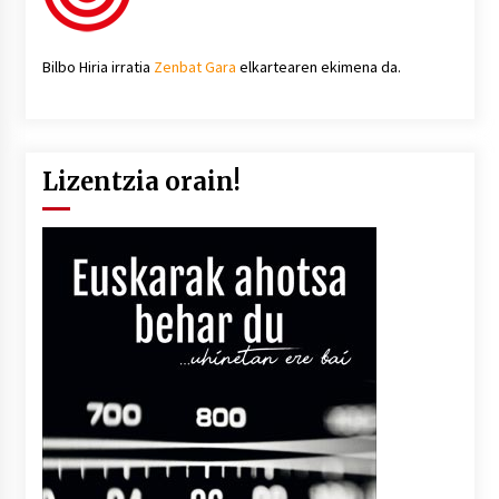
Bilbo Hiria irratia
Zenbat Gara
elkartearen ekimena da.
Lizentzia orain!