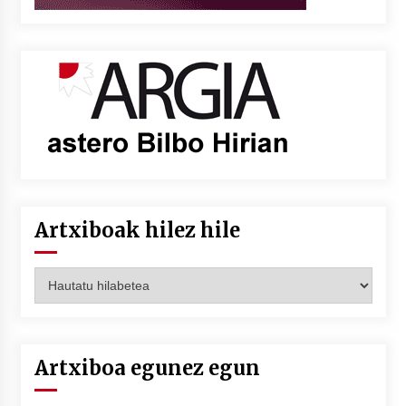
Artxiboak hilez hile
Artxiboak
hilez
hile
Artxiboa egunez egun