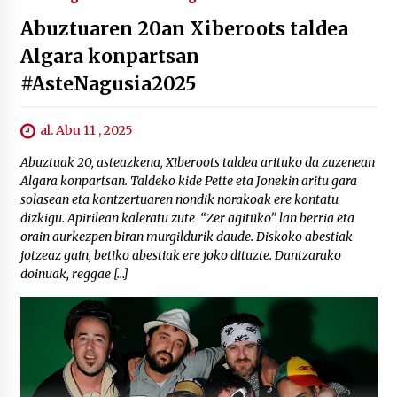
Abuztuaren 20an Xiberoots taldea
Algara konpartsan
#AsteNagusia2025
al. Abu 11 , 2025
Abuztuak 20, asteazkena, Xiberoots taldea arituko da zuzenean
Algara konpartsan. Taldeko kide Pette eta Jonekin aritu gara
solasean eta kontzertuaren nondik norakoak ere kontatu
dizkigu. Apirilean kaleratu zute “Zer agitüko” lan berria eta
orain aurkezpen biran murgildurik daude. Diskoko abestiak
jotzeaz gain, betiko abestiak ere joko dituzte. Dantzarako
doinuak, reggae […]