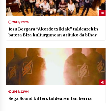
2018/12/26
Josu Bergara “Akorde txikiak” taldearekin
batera Bira kulturgunean arituko da bihar
2019/12/04
Sega Sound killers taldearen lan berria