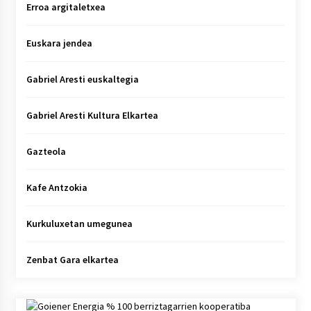
Erroa argitaletxea
Euskara jendea
Gabriel Aresti euskaltegia
Gabriel Aresti Kultura Elkartea
Gazteola
Kafe Antzokia
Kurkuluxetan umegunea
Zenbat Gara elkartea