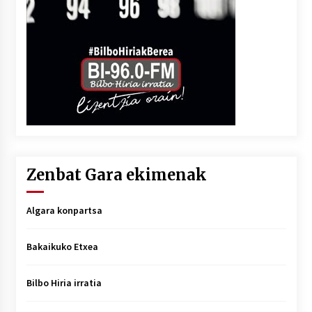
Zenbat Gara ekimenak
Algara konpartsa
Bakaikuko Etxea
Bilbo Hiria irratia