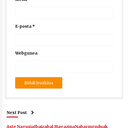
E-posta
*
Webgunea
Next Post
Aste Nagusia
Ibaizabal Magazina
Nabarmenduak