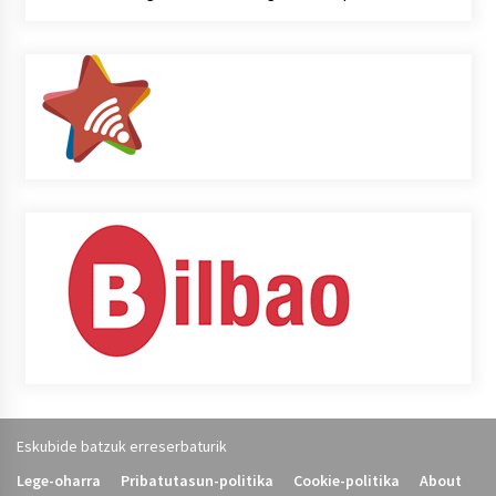
Eskubide batzuk erreserbaturik
Lege-oharra
Pribatutasun-politika
Cookie-politika
About