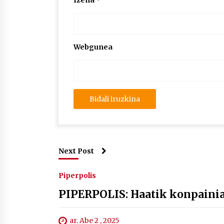
Izena
*
Webgunea
Next Post
Piperpolis
PIPERPOLIS: Haatik konpainia
ar. Abe 2 , 2025