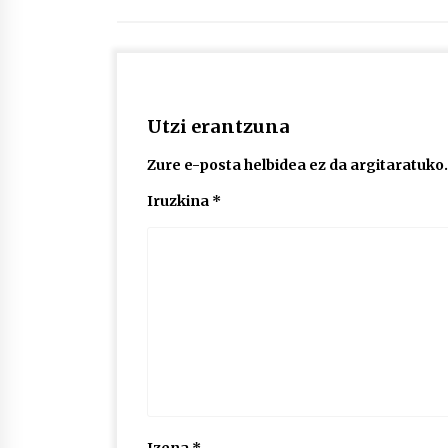
Utzi erantzuna
Zure e-posta helbidea ez da argitaratuko.
Iruzkina
*