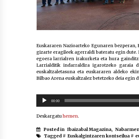
Euskararen Nazioarteko Egunaren bezperan, E
gizarte eragileek agerraldi bateratu egin dute
egoera larrialren irakurketa eta hura gaindi
Larrialditik indarraldira igarotzeko garaia
euskaltzaletasuna eta euskararen aldeko eki
Bilbao Arena euskaltzalez betetzeko deia egin d
Soinu
00:00
erreproduzigailua
Deskargatu
hemen
.
Posted in
Ibaizabal Magazina
,
Nabarmen
Tagged #
Euskalgintzaren kontseilua
#
e