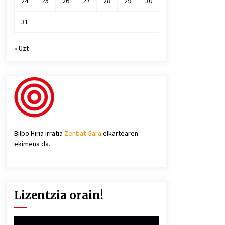
24
25
26
27
28
29
30
31
« Uzt
Bilbo Hiria irratia
Zenbat Gara
elkartearen
ekimena da.
Lizentzia orain!