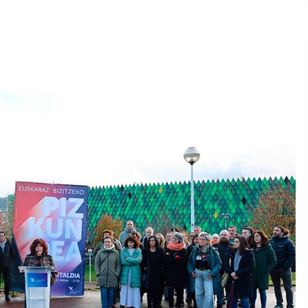
2026/07/15
Larunbatean Plentziako Itsas
Martxa ospatuko da
2026/07/07
SOINUGELA: Paul McCartney eta
Ringo Starr-en lan berriak
2026/07/03