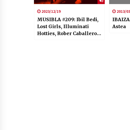
2023/12/19
2013/03
MUSIBLA #209: Ibil Bedi,
IBAIZA
Lost Girls, Illuminati
Astea
Hotties, Rober Caballero,
Mugan, Emanative