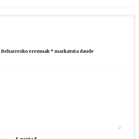
jaisteko.
Beharrezko eremuak
*
markatuta daude