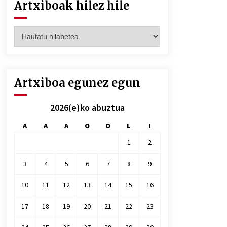
Artxiboak hilez hile
Artxiboak
hilez
hile
Artxiboa egunez egun
2026(e)ko abuztua
A
A
A
O
O
L
I
1
2
3
4
5
6
7
8
9
10
11
12
13
14
15
16
17
18
19
20
21
22
23