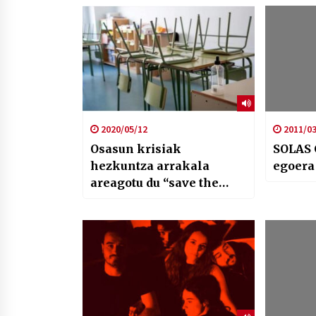
2020/05/12
2011/03
Osasun krisiak
SOLAS 
hezkuntza arrakala
egoera
areagotu du “save the
chidren” erakundearen
arabera