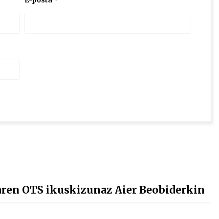
E-posta
*
ren OTS ikuskizunaz Aier Beobiderkin