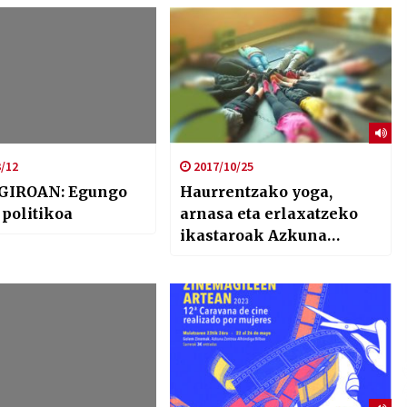
/12
2017/10/25
GIROAN: Egungo
Haurrentzako yoga,
 politikoa
arnasa eta erlaxatzeko
ikastaroak Azkuna
zentroan