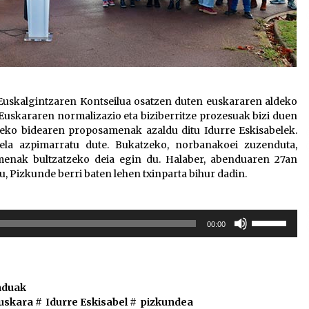
uskalgintzaren Kontseilua osatzen duten euskararen aldeko
. Euskararen normalizazio eta biziberritze prozesuak bizi duen
tzeko bidearen proposamenak azaldu ditu Idurre Eskisabelek.
 dela azpimarratu dute. Bukatzeko, norbanakoei zuzenduta,
menak bultzatzeko deia egin du. Halaber, abenduaren 27an
u, Pizkunde berri baten lehen txinparta bihur dadin.
Erabili
00:00
gora/behera
gezi-
teklak
bolumena
duak
igotzeko
uskara
#
Idurre Eskisabel
#
pizkundea
edo