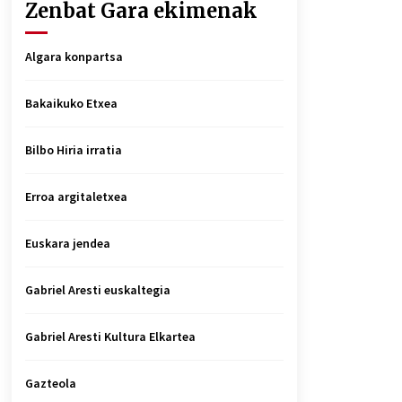
Zenbat Gara ekimenak
Algara konpartsa
Bakaikuko Etxea
Bilbo Hiria irratia
Erroa argitaletxea
Euskara jendea
Gabriel Aresti euskaltegia
Gabriel Aresti Kultura Elkartea
Gazteola