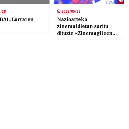
/18
2023/05/22
BAL: Lurraren
Nazioarteko
zinemaldietan saritu
dituzte «Zinemagileen
artean» Emakumeek
egindako Zinemaren
Nazioarteko Karabanako
filmak ikusgai