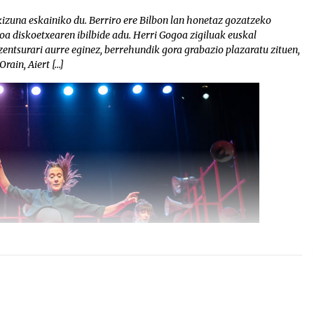
zuna eskainiko du. Berriro ere Bilbon lan honetaz gozatzeko
a diskoetxearen ibilbide adu. Herri Gogoa zigiluak euskal
zentsurari aurre eginez, berrehundik gora grabazio plazaratu zituen,
rain, Aiert […]