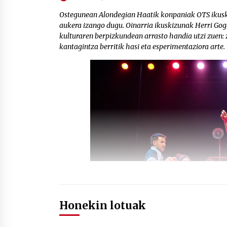
Ostegunean Alondegian Haatik konpaniak OTS ikuski
aukera izango dugu. Oinarria ikuskizunak Herri Gogo
kulturaren berpizkundean arrasto handia utzi zuen: 
kantagintza berritik hasi eta esperimentaziora arte. O
Honekin lotuak