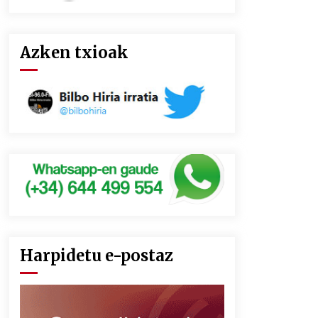
Azken txioak
Harpidetu e-postaz