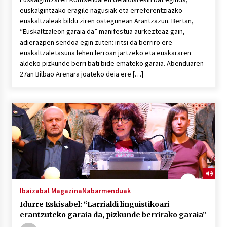
euskalgintzako eragile nagusiak eta erreferentziazko
euskaltzaleak bildu ziren ostegunean Arantzazun. Bertan,
“Euskaltzaleon garaia da” manifestua aurkezteaz gain,
adierazpen sendoa egin zuten: iritsi da berriro ere
euskaltzaletasuna lehen lerroan jartzeko eta euskararen
aldeko pizkunde berri bati bide emateko garaia. Abenduaren
27an Bilbao Arenara joateko deia ere […]
Ibaizabal Magazina
Nabarmenduak
Idurre Eskisabel: “Larrialdi linguistikoari
erantzuteko garaia da, pizkunde berrirako garaia”