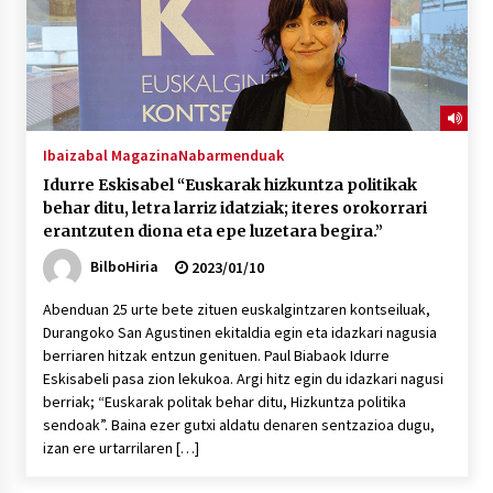
Ibaizabal Magazina
Nabarmenduak
Idurre Eskisabel “Euskarak hizkuntza politikak
behar ditu, letra larriz idatziak; iteres orokorrari
erantzuten diona eta epe luzetara begira.”
BilboHiria
2023/01/10
Abenduan 25 urte bete zituen euskalgintzaren kontseiluak,
Durangoko San Agustinen ekitaldia egin eta idazkari nagusia
berriaren hitzak entzun genituen. Paul Biabaok Idurre
Eskisabeli pasa zion lekukoa. Argi hitz egin du idazkari nagusi
berriak; “Euskarak politak behar ditu, Hizkuntza politika
sendoak”. Baina ezer gutxi aldatu denaren sentzazioa dugu,
izan ere urtarrilaren […]