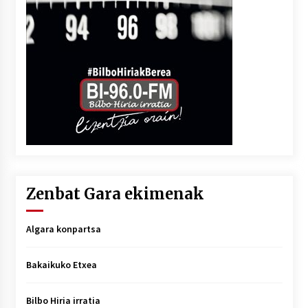
Zenbat Gara ekimenak
Algara konpartsa
Bakaikuko Etxea
Bilbo Hiria irratia