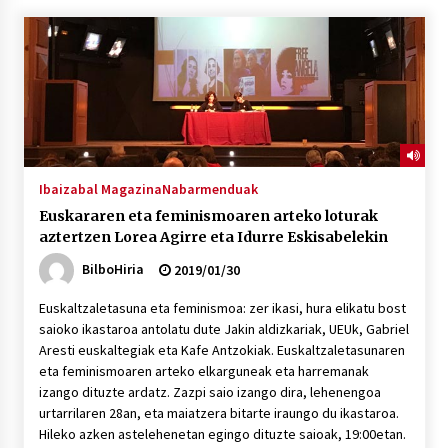
Ibaizabal Magazina
Nabarmenduak
Euskararen eta feminismoaren arteko loturak
aztertzen Lorea Agirre eta Idurre Eskisabelekin
BilboHiria
2019/01/30
Euskaltzaletasuna eta feminismoa: zer ikasi, hura elikatu bost
saioko ikastaroa antolatu dute Jakin aldizkariak, UEUk, Gabriel
Aresti euskaltegiak eta Kafe Antzokiak. Euskaltzaletasunaren
eta feminismoaren arteko elkarguneak eta harremanak
izango dituzte ardatz. Zazpi saio izango dira, lehenengoa
urtarrilaren 28an, eta maiatzera bitarte iraungo du ikastaroa.
Hileko azken astelehenetan egingo dituzte saioak, 19:00etan.