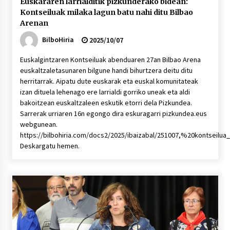
Euskararen larrialditik pizkunderako bidean:
Kontseiluak milaka lagun batu nahi ditu Bilbao
Arenan
BilboHiria
2025/10/07
Euskalgintzaren Kontseiluak abenduaren 27an Bilbao Arena
euskaltzaletasunaren bilgune handi bihurtzera deitu ditu
herritarrak. Aipatu dute euskarak eta euskal komunitateak
izan dituela lehenago ere larrialdi gorriko uneak eta aldi
bakoitzean euskaltzaleen eskutik etorri dela Pizkundea.
Sarrerak urriaren 16n egongo dira eskuragarri pizkundea.eus
webgunean.
https://bilbohiria.com/docs2/2025/ibaizabal/251007,%20kontseilua
Deskargatu hemen.