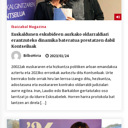
Ibaizabal Magazina
Euskaldunen eskubideen aurkako oldarraldiari
erantzuteko dinamika bateratua prestatzen dabil
Kontseiluak
BilboHiria
2023/01/24
20022ak euskararen eta hizkuntza politiken arloan emandakoa
aztertu eta 2023ko erronkak aurkeztu ditu Kontseiluak. Urte
berrirako bide orriak hiru lan lerroa izango ditu, hezkuntza,
adostasuna eta euskararen kontrako oldarraldi judizialari
aurre egitea. Irun, Laudio edo Barkaldon gertatutako oso
larritzat jo du Idurre Eskisabelek. Horren harira protokola bat
lantzen ari direla […]