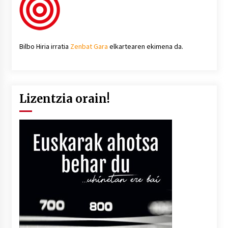
Bilbo Hiria irratia
Zenbat Gara
elkartearen ekimena da.
Lizentzia orain!