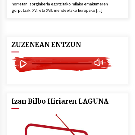
horretan, sorginkeria egotzitako milaka emakumeren
gorputzak. XVI. eta XVII. mendeetako Europako […]
ZUZENEAN ENTZUN
Izan Bilbo Hiriaren LAGUNA