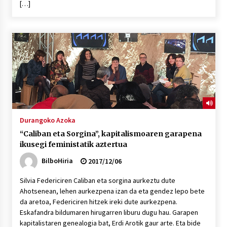
[…]
Durangoko Azoka
“Caliban eta Sorgina”, kapitalismoaren garapena
ikusegi feministatik aztertua
BilboHiria
2017/12/06
Silvia Federiciren Caliban eta sorgina aurkeztu dute
Ahotsenean, lehen aurkezpena izan da eta gendez lepo bete
da aretoa, Federiciren hitzek ireki dute aurkezpena.
Eskafandra bildumaren hirugarren liburu dugu hau. Garapen
kapitalistaren genealogia bat, Erdi Arotik gaur arte. Eta bide