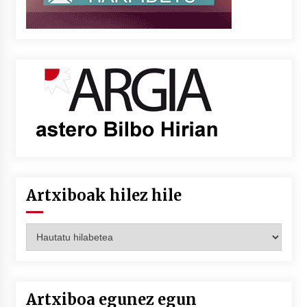
Artxiboak hilez hile
Artxiboak
hilez
hile
Artxiboa egunez egun