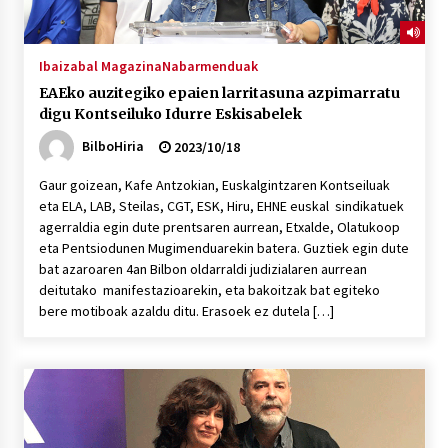
Ibaizabal Magazina
Nabarmenduak
EAEko auzitegiko epaien larritasuna azpimarratu
digu Kontseiluko Idurre Eskisabelek
BilboHiria
2023/10/18
Gaur goizean, Kafe Antzokian, Euskalgintzaren Kontseiluak
eta ELA, LAB, Steilas, CGT, ESK, Hiru, EHNE euskal sindikatuek
agerraldia egin dute prentsaren aurrean, Etxalde, Olatukoop
eta Pentsiodunen Mugimenduarekin batera. Guztiek egin dute
bat azaroaren 4an Bilbon oldarraldi judizialaren aurrean
deitutako manifestazioarekin, eta bakoitzak bat egiteko
bere motiboak azaldu ditu. Erasoek ez dutela […]