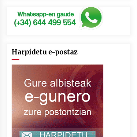
Harpidetu e-postaz