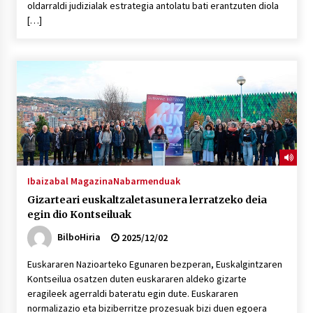
oldarraldi judizialak estrategia antolatu bati erantzuten diola
[…]
POTTO: San Pedro jaietako bertso-saioa
2026/07/09
Larunbatean Plentziako Itsas Martxa ospatuko
da
2026/07/07
LIBURUEN ERREPUBLIKA TXIKIA: Hiragana akats
isil batekin dator beti
Ibaizabal Magazina
Nabarmenduak
2026/07/07
Gizarteari euskaltzaletasunera lerratzeko deia
egin dio Kontseiluak
Auritz Iñurrietaren margoak ikusgai
BilboHiria
2025/12/02
Uribitarte40 aretoan
2026/07/03
Euskararen Nazioarteko Egunaren bezperan, Euskalgintzaren
Kontseilua osatzen duten euskararen aldeko gizarte
SOINUGELA: Paul McCartney eta Ringo Starr-en
eragileek agerraldi bateratu egin dute. Euskararen
lan berriak
normalizazio eta biziberritze prozesuak bizi duen egoera