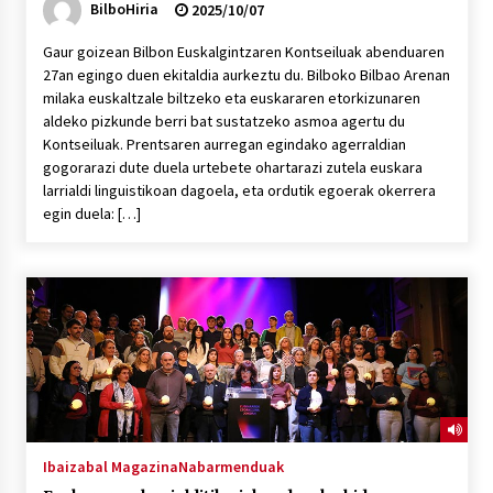
BilboHiria
2025/10/07
Gaur goizean Bilbon Euskalgintzaren Kontseiluak abenduaren
27an egingo duen ekitaldia aurkeztu du. Bilboko Bilbao Arenan
milaka euskaltzale biltzeko eta euskararen etorkizunaren
aldeko pizkunde berri bat sustatzeko asmoa agertu du
Kontseiluak. Prentsaren aurregan egindako agerraldian
gogorarazi dute duela urtebete ohartarazi zutela euskara
larrialdi linguistikoan dagoela, eta ordutik egoerak okerrera
egin duela: […]
Ibaizabal Magazina
Nabarmenduak