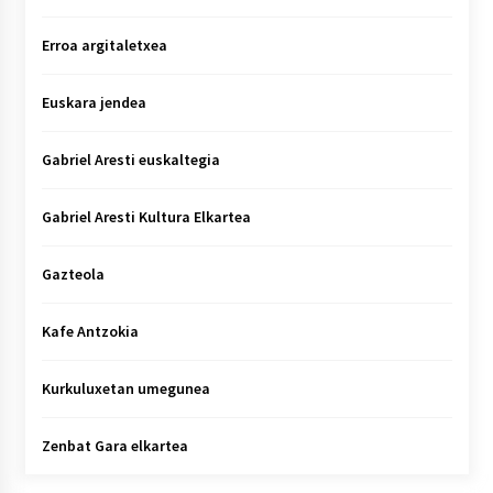
Erroa argitaletxea
Euskara jendea
Gabriel Aresti euskaltegia
Gabriel Aresti Kultura Elkartea
Gazteola
Kafe Antzokia
Kurkuluxetan umegunea
Zenbat Gara elkartea