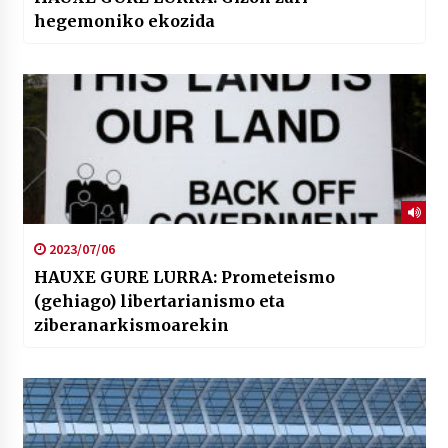
hegemoniko ekozida
2023/07/06
HAUXE GURE LURRA: Prometeismo
(gehiago) libertarianismo eta
ziberanarkismoarekin