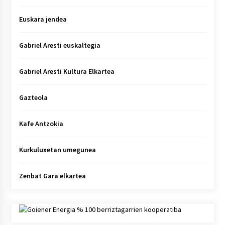
Euskara jendea
Gabriel Aresti euskaltegia
Gabriel Aresti Kultura Elkartea
Gazteola
Kafe Antzokia
Kurkuluxetan umegunea
Zenbat Gara elkartea