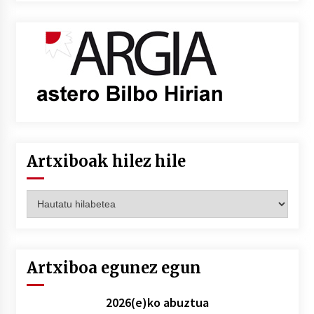
Artxiboak hilez hile
Artxiboak
hilez
hile
Artxiboa egunez egun
2026(e)ko abuztua