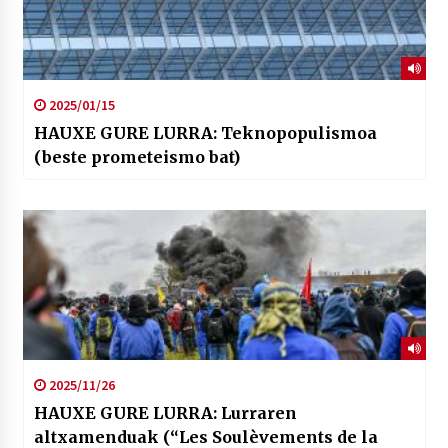
2025/01/15
HAUXE GURE LURRA: Teknopopulismoa
(beste prometeismo bat)
2025/11/26
HAUXE GURE LURRA: Lurraren
altxamenduak (“Les Soulèvements de la