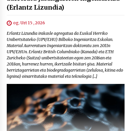
(Erlantz Lizundia)
og. Urt 15 , 2026
Erlantz Lizundia irakasle agregatua da Euskal Herriko
Unibertsitateko (UPV/EHU) Bilboko Ingeniaritza Eskolan.
Material Aurreratuen Ingeniaritzan doktoratu zen 2011n
UPV/EHUn. Erlantz British Columbiako (Kanada) eta ETH
Zuricheko (Suitza) unibertsitateetan egon zen 2016an eta
2018an, hurrenez hurren, ikertzaile bisitari gisa. Material
berriztagarrietan eta biodegradagarrietan (zelulosa, kitina edo
lignina) oinarritutako material eta teknologia […]