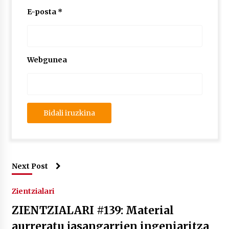
E-posta
*
Webgunea
Next Post
Zientzialari
ZIENTZIALARI #139: Material
aurreratu jasangarrien ingeniaritza