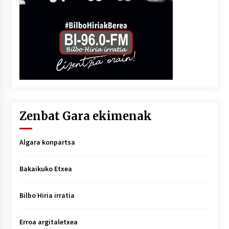
Zenbat Gara ekimenak
Algara konpartsa
Bakaikuko Etxea
Bilbo Hiria irratia
Erroa argitaletxea