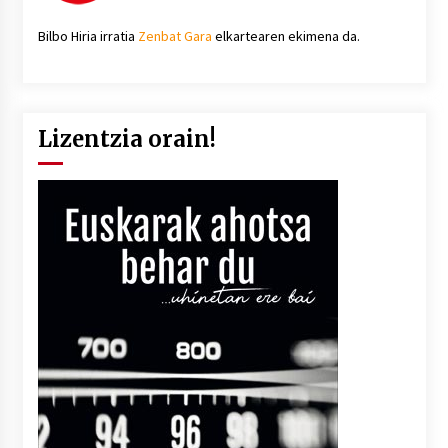
Bilbo Hiria irratia
Zenbat Gara
elkartearen ekimena da.
Lizentzia orain!