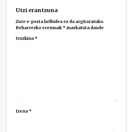
Utzi erantzuna
Zure e-posta helbidea ez da argitaratuko.
Beharrezko eremuak
*
markatuta daude
Iruzkina
*
Izena
*