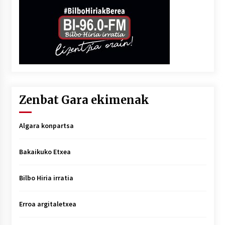
Zenbat Gara ekimenak
Algara konpartsa
Bakaikuko Etxea
Bilbo Hiria irratia
Erroa argitaletxea