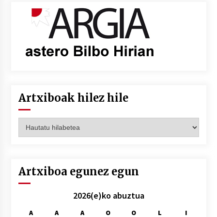
Artxiboak hilez hile
Artxiboak
hilez
hile
Artxiboa egunez egun
2026(e)ko abuztua
A
A
A
O
O
L
I