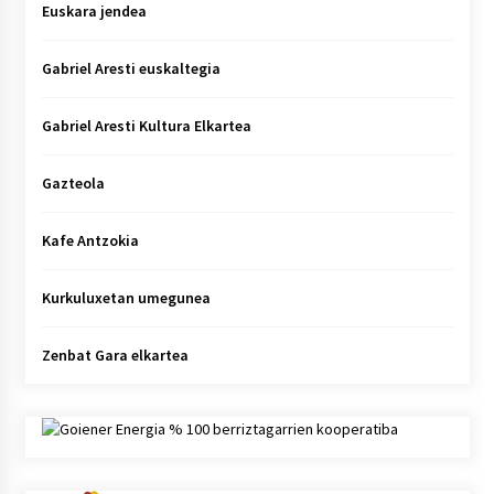
Euskara jendea
Gabriel Aresti euskaltegia
Gabriel Aresti Kultura Elkartea
Gazteola
Kafe Antzokia
Kurkuluxetan umegunea
Zenbat Gara elkartea