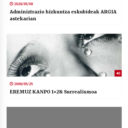
2026/05/08
Adminiztrazio hizkuntza eskubideak ARGIA
astekarian
2006/05/25
EREMUZ KANPO 1×28: Surrealismoa