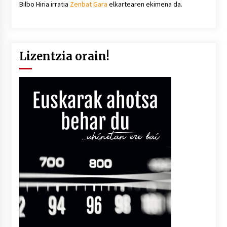
Bilbo Hiria irratia
Zenbat Gara
elkartearen ekimena da.
Lizentzia orain!