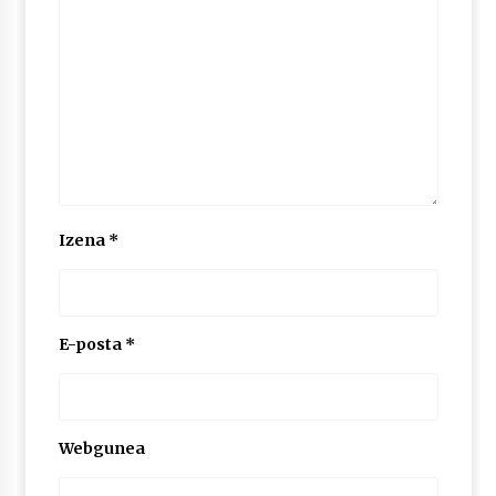
2026/07/03
MUSIBLA #297: Bide, Boards Of Canada, Somak,
Tiga, Twisted Teens, Underscores, Habia
2026/07/02
Izena
*
E-posta
*
Webgunea