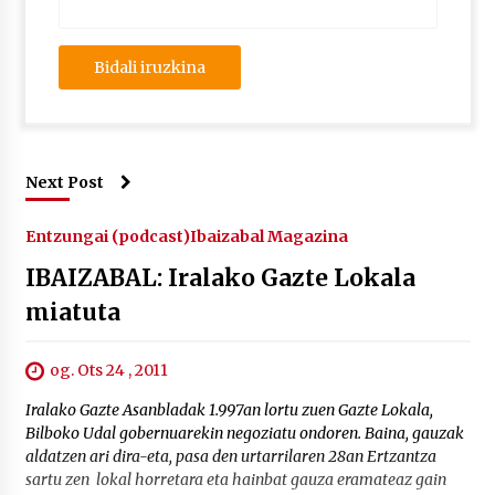
Next Post
Entzungai (podcast)
Ibaizabal Magazina
IBAIZABAL: Iralako Gazte Lokala
miatuta
og. Ots 24 , 2011
Iralako Gazte Asanbladak 1.997an lortu zuen Gazte Lokala,
Bilboko Udal gobernuarekin negoziatu ondoren. Baina, gauzak
aldatzen ari dira-eta, pasa den urtarrilaren 28an Ertzantza
sartu zen lokal horretara eta hainbat gauza eramateaz gain