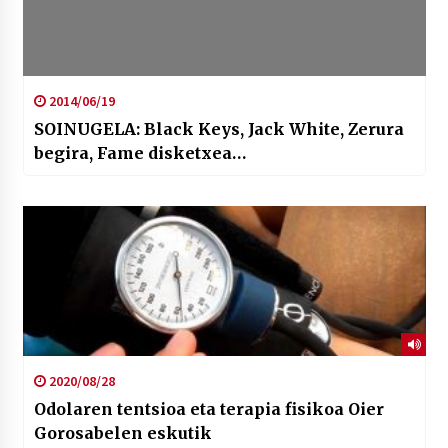
2014/06/19
SOINUGELA: Black Keys, Jack White, Zerura
begira, Fame disketxea…
2020/08/28
Odolaren tentsioa eta terapia fisikoa Oier
Gorosabelen eskutik