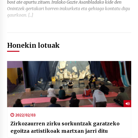
bost ate apurtu zituen. Iralako Gazte Asanbladako kide den
Onintzek gertakari horren irakurketa eta gehiago kontatu digu
gaurkoan. […]
Honekin lotuak
2022/02/03
Zirkozaurren zirku sorkuntzak garatzeko
egoitza artistikoak martxan jarri ditu