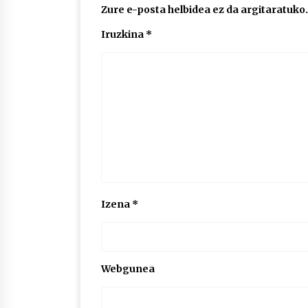
Zure e-posta helbidea ez da argitaratuko.
Iruzkina
*
Izena
*
Webgunea