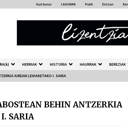
Guri buruz
LAGUNAK
Publi
Entzun
Ko
RA(k)
HERRIAK
HISTORIA
HAURRAK
BEREZIAK
ERKIA AIREAN LEHIAKETAKO I. SARIA
“Hiztegi bat” Gorka Urbizuk
idatzitako letren hiztegia
ABOSTEAN BEHIN ANTZERKIA
2026/07/23
I. SARIA
Auzoportala : 1×04 Auzofoniak