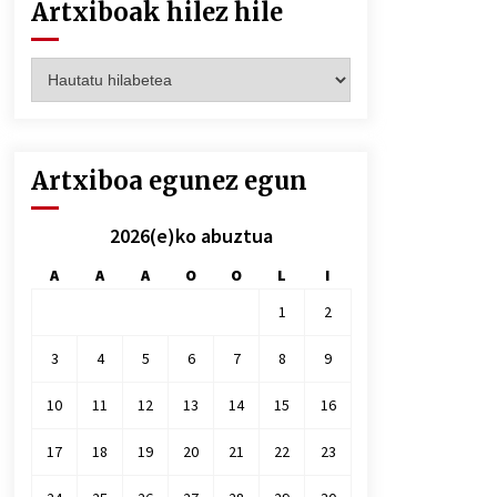
Artxiboak hilez hile
Artxiboak
hilez
hile
Artxiboa egunez egun
2026(e)ko abuztua
A
A
A
O
O
L
I
1
2
3
4
5
6
7
8
9
10
11
12
13
14
15
16
17
18
19
20
21
22
23