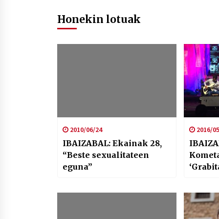
Honekin lotuak
2010/06/24
2016/05
IBAIZABAL: Ekainak 28,
IBAIZA
“Beste sexualitateen
Kometa
eguna”
‘Grabit
digu