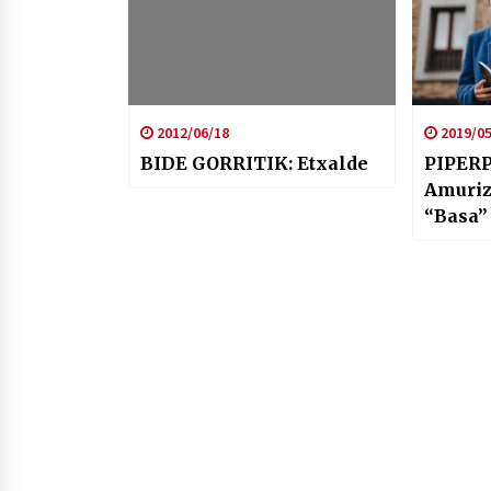
2012/06/18
2019/05
BIDE GORRITIK: Etxalde
PIPERP
Amuriz
“Basa”
inguru