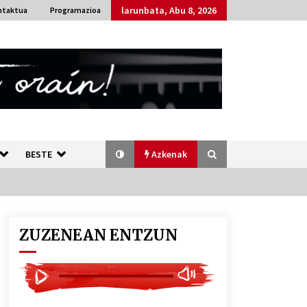
larunbata, Abu 8, 2026
ntaktua
Programazioa
BESTE
Azkenak
ZUZENEAN ENTZUN
Bakaikuko barnetegitik gazteek
egindako saio berezia
2026/07/16
Gaur abitua da Bilbao bbk live
jaialdia