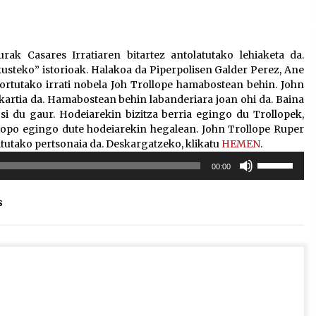
2026/07/15
Larunbatean Plentziako Itsas
rak Casares Irratiaren bitartez antolatutako lehiaketa da.
Martxa ospatuko da
ikusteko” istorioak. Halakoa da Piperpolisen Galder Perez, Ane
2026/07/07
ortutako irrati nobela Joh Trollope hamabostean behin. John
akartia da. Hamabostean behin labanderiara joan ohi da. Baina
si du gaur. Hodeiarekin bizitza berria egingo du Trollopek,
SOINUGELA: Paul McCartney eta
 topo egingo dute hodeiarekin hegalean. John Trollope Ruper
Ringo Starr-en lan berriak
tako pertsonaia da. Deskargatzeko, klikatu
HEMEN
.
2026/07/03
Erabili
00:00
gora/behera
gezi-
s
teklak
bolumena
igotzeko
edo
jaisteko.