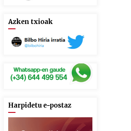
Azken txioak
Harpidetu e-postaz