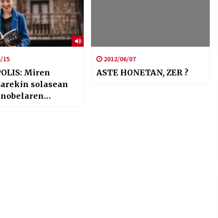
/15
2012/06/07
OLIS: Miren
ASTE HONETAN, ZER ?
arekin solasean
 nobelaren
an