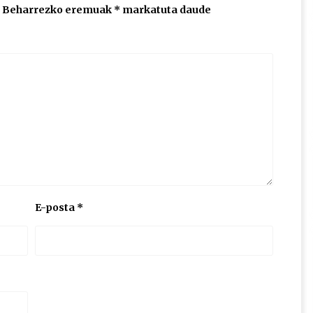
Beharrezko eremuak
*
markatuta daude
E-posta
*