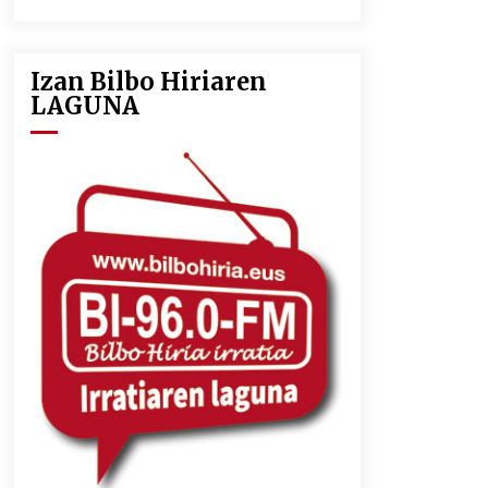
2026/07/09
Izan Bilbo Hiriaren
LIBURUEN ERREPUBLIKA TXIKIA:
LAGUNA
Hiragana akats isil batekin dator
beti
2026/07/07
MUSIBLA #297: Bide, Boards Of
Canada, Somak, Tiga, Twisted
Teens, Underscores, Habia
2026/07/02