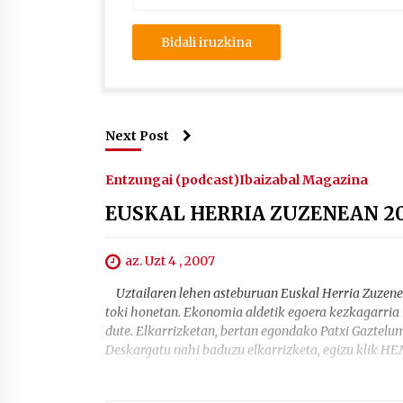
Next Post
Entzungai (podcast)
Ibaizabal Magazina
EUSKAL HERRIA ZUZENEAN 2
az. Uzt 4 , 2007
Uztailaren lehen asteburuan Euskal Herria Zuzene
toki honetan. Ekonomia aldetik egoera kezkagarria i
dute. Elkarrizketan, bertan egondako Patxi Gaztelum
Deskargatu nahi baduzu elkarrizketa, egizu klik HE