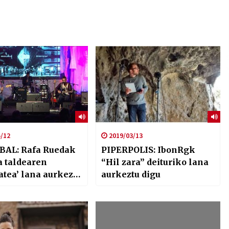
/12
2019/03/13
BAL: Rafa Ruedak
PIPERPOLIS: IbonRgk
 taldearen
“Hil zara” deituriko lana
atea’ lana aurkeztu
aurkeztu digu