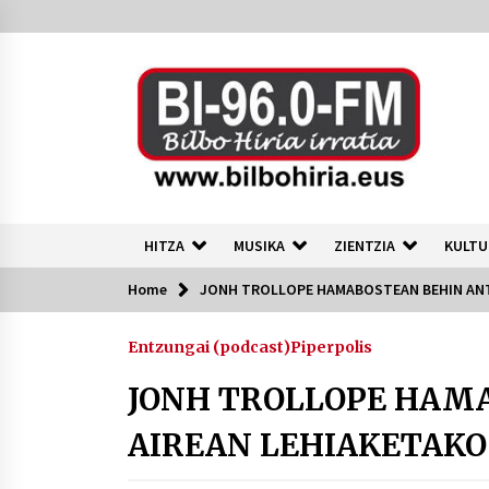
Skip
to
content
HITZA
MUSIKA
ZIENTZIA
KULTU
Home
JONH TROLLOPE HAMABOSTEAN BEHIN ANTZ
Azkenak
Entzungai (podcast)
Piperpolis
40 urte okupazioa eta autogestioa
martxan Bilbon
JONH TROLLOPE HAM
2026/07/24
AIREAN LEHIAKETAKO 
Tuba eta bonbardinoaren astea,
Bilboko Kontserbatorioan