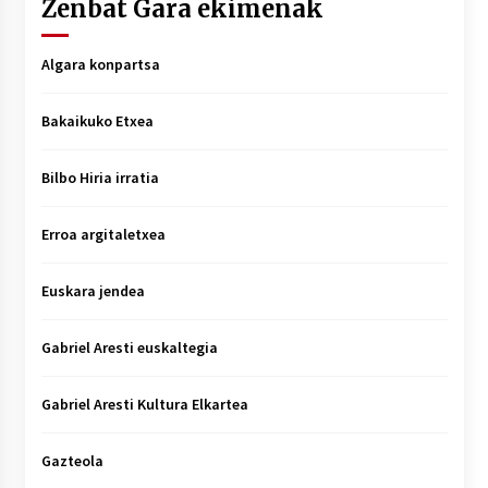
Zenbat Gara ekimenak
Algara konpartsa
Bakaikuko Etxea
Bilbo Hiria irratia
Erroa argitaletxea
Euskara jendea
Gabriel Aresti euskaltegia
Gabriel Aresti Kultura Elkartea
Gazteola