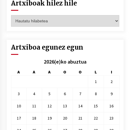
Artxiboak hilez hile
Artxiboak
hilez
hile
Artxiboa egunez egun
2026(e)ko abuztua
A
A
A
O
O
L
I
1
2
3
4
5
6
7
8
9
10
11
12
13
14
15
16
17
18
19
20
21
22
23