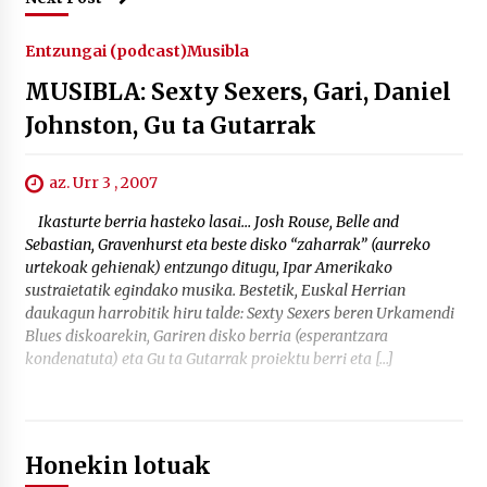
Entzungai (podcast)
Musibla
MUSIBLA: Sexty Sexers, Gari, Daniel
Johnston, Gu ta Gutarrak
az. Urr 3 , 2007
Ikasturte berria hasteko lasai… Josh Rouse, Belle and
Sebastian, Gravenhurst eta beste disko “zaharrak” (aurreko
urtekoak gehienak) entzungo ditugu, Ipar Amerikako
sustraietatik egindako musika. Bestetik, Euskal Herrian
daukagun harrobitik hiru talde: Sexty Sexers beren Urkamendi
Blues diskoarekin, Gariren disko berria (esperantzara
kondenatuta) eta Gu ta Gutarrak proiektu berri eta […]
Honekin lotuak