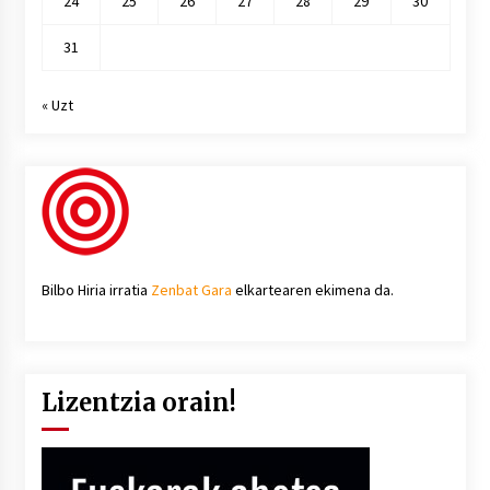
24
25
26
27
28
29
30
31
« Uzt
Bilbo Hiria irratia
Zenbat Gara
elkartearen ekimena da.
Lizentzia orain!