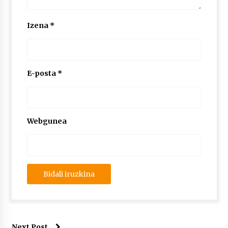
2026/07/03
Izena
*
MUSIBLA #297: Bide, Boards Of Canada, Somak,
Tiga, Twisted Teens, Underscores, Habia
2026/07/02
E-posta
*
Webgunea
Next Post