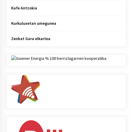
Kafe Antzokia
Kurkuluxetan umegunea
Zenbat Gara elkartea