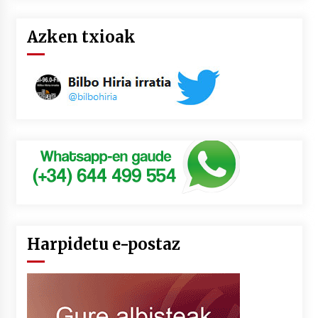
Azken txioak
Harpidetu e-postaz