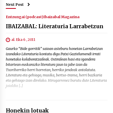
Next Post
Entzungai (podcast)
Ibaizabal Magazina
IBAIZABAL: Literaturia Larrabetzun
al. Eka 6 , 2011
Gaurko “Bide gorritik” saioan asteburu honetan Larrabetzun
izandako Literaturia kontatu digu Patxi Gaztelumendi irrati
honetako kolaboratzaileak. Ostiralean hasi eta igandera
bitartean euskarazko literatura jaun ta jabe izan da
Txoriherriko herri horretan, herriko jendeak antolatuta.
Literatura eta gehiago, musika, bertso-trama, herri bazkaria
eta gehiago izan direlako. Hirugarrenez burutu dute Literaturia
jaialdia […]
Honekin lotuak