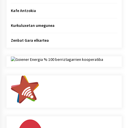
Kafe Antzokia
Kurkuluxetan umegunea
Zenbat Gara elkartea