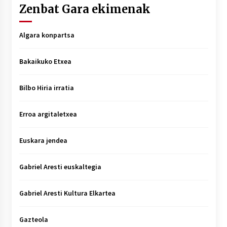
Zenbat Gara ekimenak
Algara konpartsa
Bakaikuko Etxea
Bilbo Hiria irratia
Erroa argitaletxea
Euskara jendea
Gabriel Aresti euskaltegia
Gabriel Aresti Kultura Elkartea
Gazteola