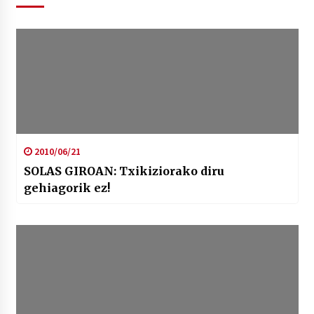
2010/06/21
SOLAS GIROAN: Txikiziorako diru
gehiagorik ez!