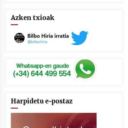
Azken txioak
Harpidetu e-postaz