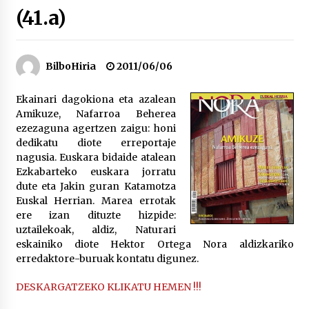
(41.a)
“Hiztegi bat” Gorka Urbizuk idatzitako letren
hiztegia
2026/07/23
BilboHiria
2011/06/06
Bakaikuko barnetegitik gazteek egindako saio
Ekainari dagokiona eta azalean
berezia
Amikuze, Nafarroa Beherea
2026/07/16
ezezaguna agertzen zaigu: honi
dedikatu diote erreportaje
nagusia. Euskara bidaide atalean
Tuba eta bonbardinoaren astea, Bilboko
Kontserbatorioan protagonista
Ezkabarteko euskara jorratu
2026/07/16
dute eta Jakin guran Katamotza
Euskal Herrian. Marea errotak
ere izan dituzte hizpide:
Auzoportala : 1×04 Auzofoniak
uztailekoak, aldiz, Naturari
2026/07/15
eskainiko diote Hektor Ortega Nora aldizkariko
erredaktore-buruak kontatu digunez.
Gaur abitua da Bilbao bbk live jaialdia
DESKARGATZEKO KLIKATU HEMEN !!!
2026/07/09