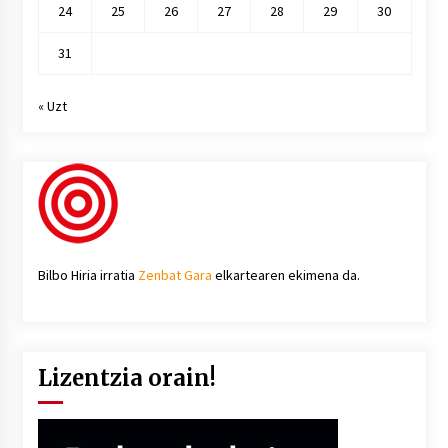
24
25
26
27
28
29
30
31
« Uzt
Bilbo Hiria irratia
Zenbat Gara
elkartearen ekimena da.
Lizentzia orain!