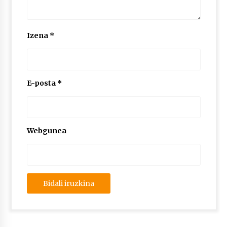
2026/07/03
MUSIBLA #297: Bide, Boards Of Canada, Somak,
Izena
*
Tiga, Twisted Teens, Underscores, Habia
2026/07/02
E-posta
*
Webgunea