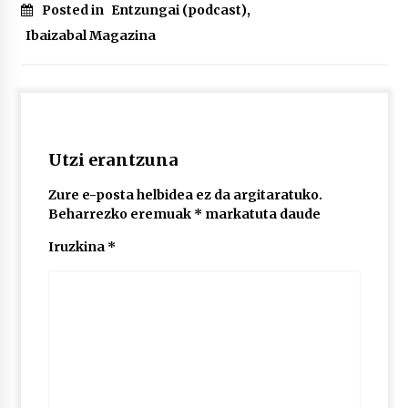
Posted in
Entzungai (podcast)
,
Ibaizabal Magazina
POTTO: San Pedro jaietako bertso-saioa
2026/07/09
Larunbatean Plentziako Itsas Martxa ospatuko
da
Utzi erantzuna
2026/07/07
Zure e-posta helbidea ez da argitaratuko.
Beharrezko eremuak
*
markatuta daude
LIBURUEN ERREPUBLIKA TXIKIA: Hiragana akats
isil batekin dator beti
Iruzkina
*
2026/07/07
Auritz Iñurrietaren margoak ikusgai
Uribitarte40 aretoan
2026/07/03
SOINUGELA: Paul McCartney eta Ringo Starr-en
lan berriak