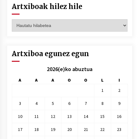
Artxiboak hilez hile
Artxiboak
hilez
hile
Artxiboa egunez egun
2026(e)ko abuztua
A
A
A
O
O
L
I
1
2
3
4
5
6
7
8
9
10
11
12
13
14
15
16
17
18
19
20
21
22
23