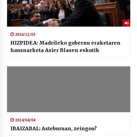
2016/11/03
HIZPIDEA: Madrileko gobernu eraketaren
hausnarketa Asier Blasen eskutik
2014/04/04
IBAIZABAL: Asteburuan, zeingou?