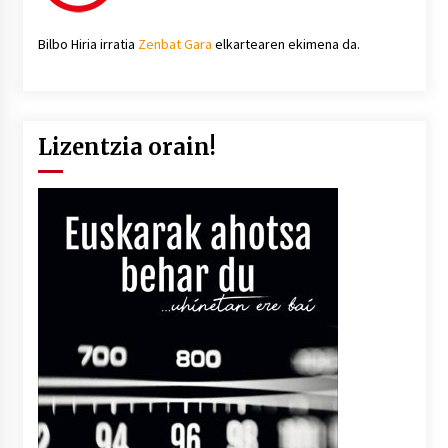
Bilbo Hiria irratia
Zenbat Gara
elkartearen ekimena da.
Lizentzia orain!