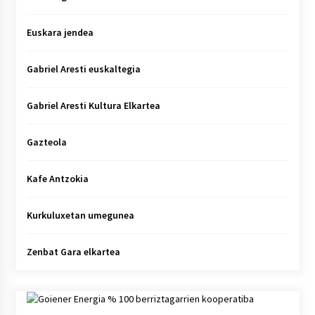
Euskara jendea
Gabriel Aresti euskaltegia
Gabriel Aresti Kultura Elkartea
Gazteola
Kafe Antzokia
Kurkuluxetan umegunea
Zenbat Gara elkartea