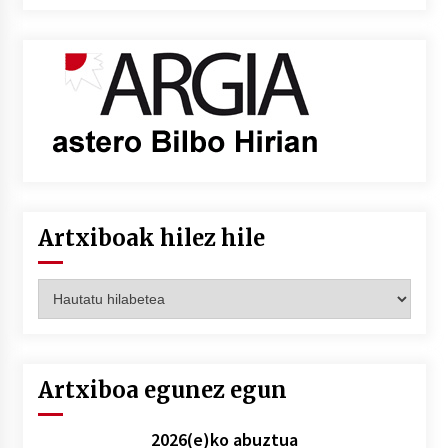
Artxiboak hilez hile
Artxiboak
hilez
hile
Artxiboa egunez egun
2026(e)ko abuztua