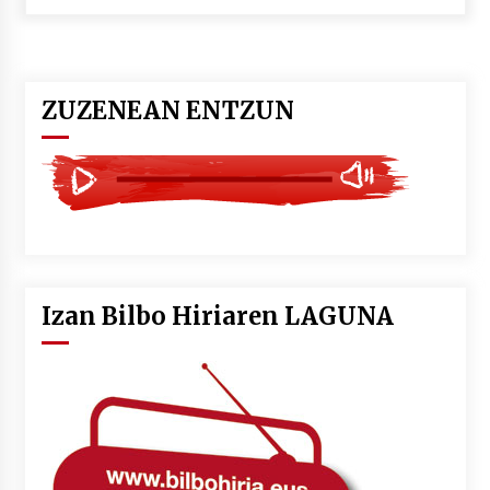
POTTO: San Pedro jaietako bertso-saioa
2026/07/09
ZUZENEAN ENTZUN
Larunbatean Plentziako Itsas Martxa ospatuko
da
2026/07/07
LIBURUEN ERREPUBLIKA TXIKIA: Hiragana akats
isil batekin dator beti
2026/07/07
Izan Bilbo Hiriaren LAGUNA
Auritz Iñurrietaren margoak ikusgai
Uribitarte40 aretoan
2026/07/03
SOINUGELA: Paul McCartney eta Ringo Starr-en
lan berriak