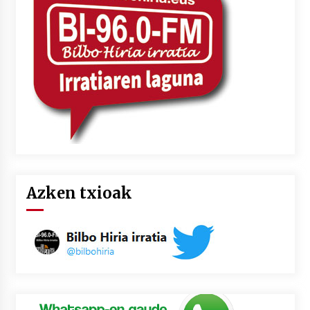
2026/07/03
MUSIBLA #297: Bide, Boards Of Canada, Somak,
Tiga, Twisted Teens, Underscores, Habia
2026/07/02
Azken txioak