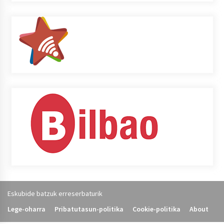
Eskubide batzuk erreserbaturik
Lege-oharra
Pribatutasun-politika
Cookie-politika
About