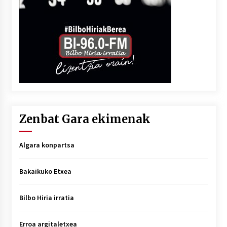
Zenbat Gara ekimenak
Algara konpartsa
Bakaikuko Etxea
Bilbo Hiria irratia
Erroa argitaletxea