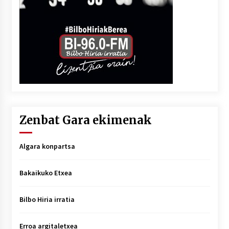
Zenbat Gara ekimenak
Algara konpartsa
Bakaikuko Etxea
Bilbo Hiria irratia
Erroa argitaletxea