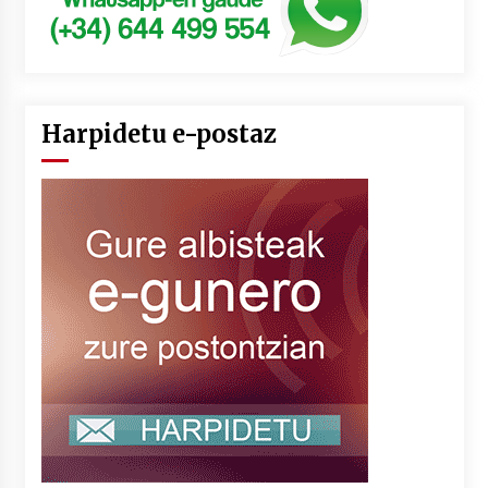
Harpidetu e-postaz