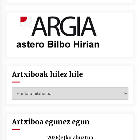
Artxiboak hilez hile
Artxiboak
hilez
hile
Artxiboa egunez egun
2026(e)ko abuztua