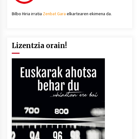
Bilbo Hiria irratia
Zenbat Gara
elkartearen ekimena da.
Lizentzia orain!