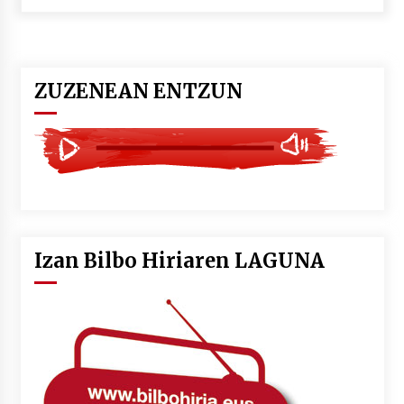
POTTO: San Pedro jaietako bertso-saioa
2026/07/09
ZUZENEAN ENTZUN
Larunbatean Plentziako Itsas Martxa ospatuko
da
2026/07/07
LIBURUEN ERREPUBLIKA TXIKIA: Hiragana akats
isil batekin dator beti
2026/07/07
Izan Bilbo Hiriaren LAGUNA
Auritz Iñurrietaren margoak ikusgai
Uribitarte40 aretoan
2026/07/03
SOINUGELA: Paul McCartney eta Ringo Starr-en
lan berriak