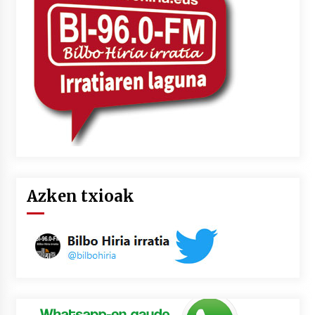
2026/07/03
MUSIBLA #297: Bide, Boards Of Canada, Somak,
Tiga, Twisted Teens, Underscores, Habia
2026/07/02
Azken txioak