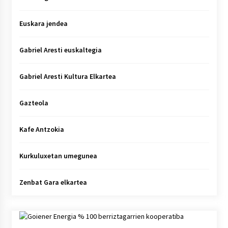
Euskara jendea
Gabriel Aresti euskaltegia
Gabriel Aresti Kultura Elkartea
Gazteola
Kafe Antzokia
Kurkuluxetan umegunea
Zenbat Gara elkartea