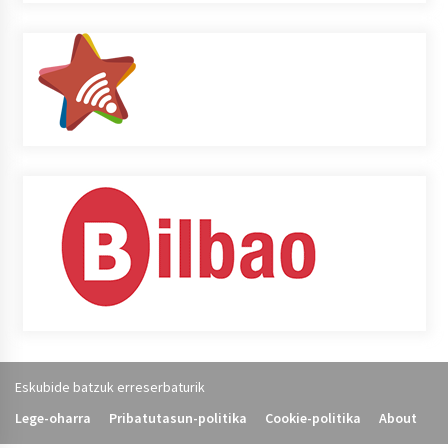
Eskubide batzuk erreserbaturik
Lege-oharra
Pribatutasun-politika
Cookie-politika
About