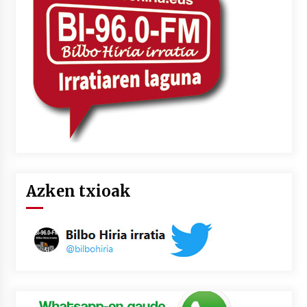
2026/07/03
MUSIBLA #297: Bide, Boards Of Canada, Somak,
Tiga, Twisted Teens, Underscores, Habia
2026/07/02
Azken txioak