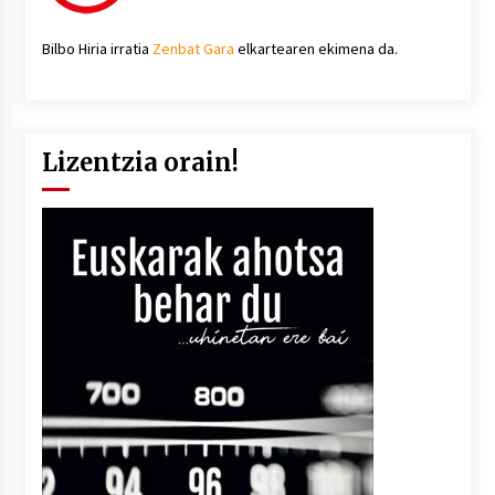
Bilbo Hiria irratia
Zenbat Gara
elkartearen ekimena da.
Lizentzia orain!