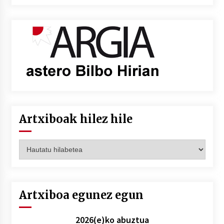
Artxiboak hilez hile
Artxiboak
hilez
hile
Artxiboa egunez egun
2026(e)ko abuztua