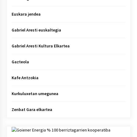
Euskara jendea
Gabriel Aresti euskaltegia
Gabriel Aresti Kultura Elkartea
Gazteola
Kafe Antzokia
Kurkuluxetan umegunea
Zenbat Gara elkartea