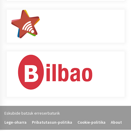
Eskubide batzuk erreserbaturik
Lege-oharra
Pribatutasun-politika
Cookie-politika
About