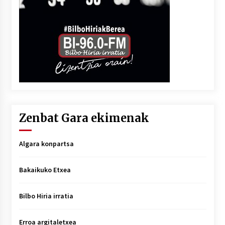
Zenbat Gara ekimenak
Algara konpartsa
Bakaikuko Etxea
Bilbo Hiria irratia
Erroa argitaletxea