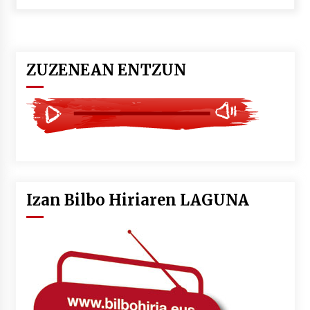
POTTO: San Pedro jaietako bertso-saioa
2026/07/09
ZUZENEAN ENTZUN
Larunbatean Plentziako Itsas Martxa ospatuko
da
2026/07/07
LIBURUEN ERREPUBLIKA TXIKIA: Hiragana akats
isil batekin dator beti
2026/07/07
Izan Bilbo Hiriaren LAGUNA
Auritz Iñurrietaren margoak ikusgai
Uribitarte40 aretoan
2026/07/03
SOINUGELA: Paul McCartney eta Ringo Starr-en
lan berriak