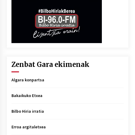
Zenbat Gara ekimenak
Algara konpartsa
Bakaikuko Etxea
Bilbo Hiria irratia
Erroa argitaletxea