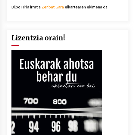
Bilbo Hiria irratia
Zenbat Gara
elkartearen ekimena da.
Lizentzia orain!