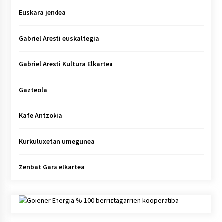
Euskara jendea
Gabriel Aresti euskaltegia
Gabriel Aresti Kultura Elkartea
Gazteola
Kafe Antzokia
Kurkuluxetan umegunea
Zenbat Gara elkartea