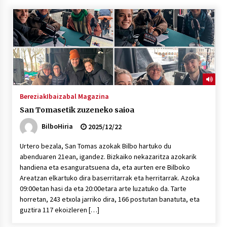
“Hiztegi bat” Gorka Urbizuk idatzitako letren
hiztegia
2026/07/23
Bakaikuko barnetegitik gazteek egindako saio
berezia
2026/07/16
Bereziak
Ibaizabal Magazina
San Tomasetik zuzeneko saioa
Tuba eta bonbardinoaren astea, Bilboko
Kontserbatorioan protagonista
BilboHiria
2025/12/22
2026/07/16
Urtero bezala, San Tomas azokak Bilbo hartuko du
abenduaren 21ean, igandez. Bizkaiko nekazaritza azokarik
Auzoportala : 1×04 Auzofoniak
handiena eta esanguratsuena da, eta aurten ere Bilboko
2026/07/15
Areatzan elkartuko dira baserritarrak eta herritarrak. Azoka
09:00etan hasi da eta 20:00etara arte luzatuko da. Tarte
horretan, 243 etxola jarriko dira, 166 postutan banatuta, eta
Gaur abitua da Bilbao bbk live jaialdia
guztira 117 ekoizleren […]
2026/07/09