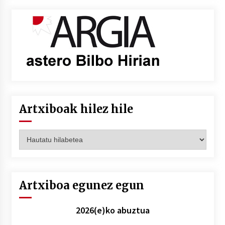
Artxiboak hilez hile
Artxiboak
hilez
hile
Artxiboa egunez egun
2026(e)ko abuztua