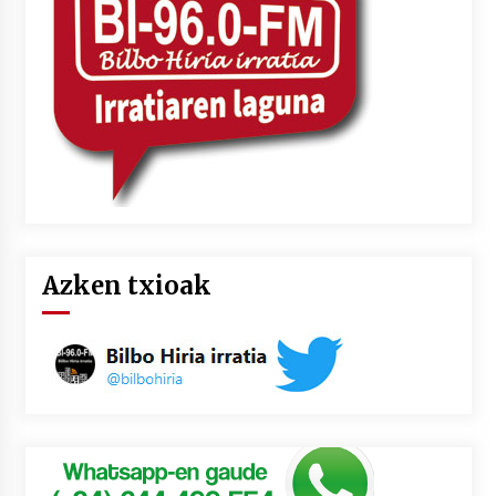
2026/07/03
MUSIBLA #297: Bide, Boards Of Canada, Somak,
Tiga, Twisted Teens, Underscores, Habia
2026/07/02
Azken txioak