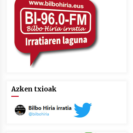
2026/07/03
MUSIBLA #297: Bide, Boards Of Canada, Somak,
Tiga, Twisted Teens, Underscores, Habia
2026/07/02
Azken txioak