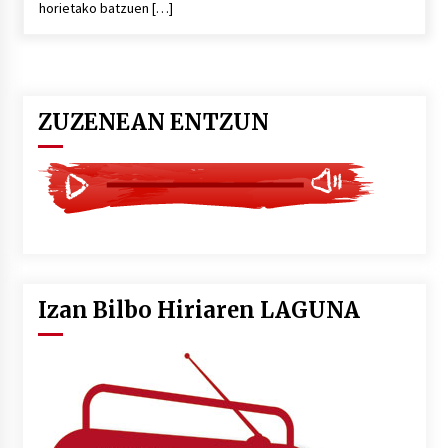
horietako batzuen […]
POTTO: San Pedro jaietako bertso-saioa
2026/07/09
ZUZENEAN ENTZUN
Larunbatean Plentziako Itsas Martxa ospatuko
da
2026/07/07
LIBURUEN ERREPUBLIKA TXIKIA: Hiragana akats
isil batekin dator beti
2026/07/07
Izan Bilbo Hiriaren LAGUNA
Auritz Iñurrietaren margoak ikusgai
Uribitarte40 aretoan
2026/07/03
SOINUGELA: Paul McCartney eta Ringo Starr-en
lan berriak