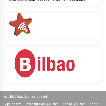
Eskubide batzuk erreserbaturik
Lege-oharra
Pribatutasun-politika
Cookie-politika
About