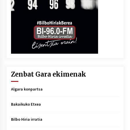
Zenbat Gara ekimenak
Algara konpartsa
Bakaikuko Etxea
Bilbo Hiria irratia