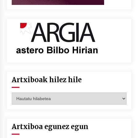
Artxiboak hilez hile
Artxiboak
hilez
hile
Artxiboa egunez egun