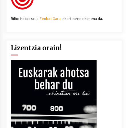
Bilbo Hiria irratia
Zenbat Gara
elkartearen ekimena da.
Lizentzia orain!