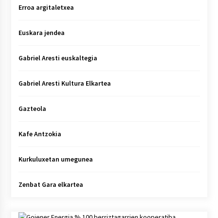
Erroa argitaletxea
Euskara jendea
Gabriel Aresti euskaltegia
Gabriel Aresti Kultura Elkartea
Gazteola
Kafe Antzokia
Kurkuluxetan umegunea
Zenbat Gara elkartea