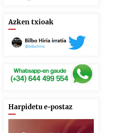
Azken txioak
Harpidetu e-postaz