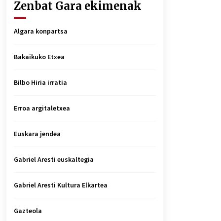
Zenbat Gara ekimenak
Algara konpartsa
Bakaikuko Etxea
Bilbo Hiria irratia
Erroa argitaletxea
Euskara jendea
Gabriel Aresti euskaltegia
Gabriel Aresti Kultura Elkartea
Gazteola