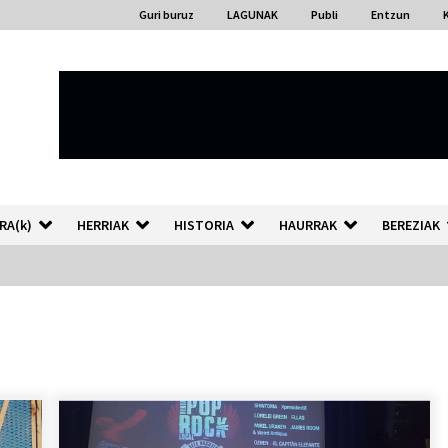
Guri buruz
LAGUNAK
Publi
Entzun
RA(k)
HERRIAK
HISTORIA
HAURRAK
BEREZIAK
“Hiztegi bat” Gorka Urbizuk
idatzitako letren hiztegia
2026/07/23
Auzoportala : 1×04 Auzofoniak