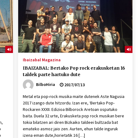
2026/07/15
Larunbatean Plentziako Itsas
Martxa ospatuko da
2026/07/07
SOINUGELA: Paul McCartney eta
Ringo Starr-en lan berriak
Ibaizabal Magazina
2026/07/03
IBAIZABAL: Bertako Pop rock erakusketan 16
taldek parte hartuko dute
BilboHiria
2017/07/13
Metal eta pop-rock musika maite dutenek Aste Nagusia
2017 izango dute hitzordu. Izan ere, ‘Bertako Pop-
Rockaren XXXII. Edizioa Bilborock Aretoan ospatuko
baita. Duela 32 urte, Erakusketa pop rock musikan bere
n,
tokia bilatzen ari diren Bizkaiko taldeei bultzada bat
o
emateko asmoz jaio zen. Aurten, ehun talde inguruk
p
izena eman dute,horietatik 16 […]