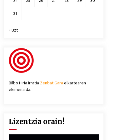
24
25
26
27
28
29
30
31
« Uzt
Bilbo Hiria irratia
Zenbat Gara
elkartearen
ekimena da.
Lizentzia orain!