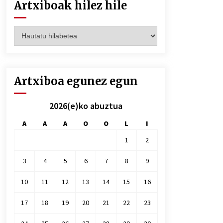
Artxiboak hilez hile
Artxiboak
hilez
hile
Artxiboa egunez egun
2026(e)ko abuztua
A
A
A
O
O
L
I
1
2
3
4
5
6
7
8
9
10
11
12
13
14
15
16
17
18
19
20
21
22
23