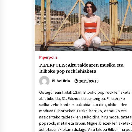
protagonista
2026/07/16
POTTO: San Pedro jaietako bertso-
saioa
2026/07/09
Auritz Iñurrietaren margoak
ikusgai Uribitarte40 aretoan
Piperpolis
2026/07/03
PIPERPOLIS: Airu taldearen musika eta
Bilboko pop rock lehiaketa
BilboHiria
2019/09/10
Ostegunean Irailak 12an, Bilboko pop rock lehiaketa
abiatuko da, 31. Edizioa da aurtengoa. Finalerako
sailkatzeko kontzertuak abiatuko dira, ohikoa den
moduan Bilborocken. Euskal herriko, estatuko eta
nazioarteko taldeak lehiatuko dira, hiru modalitateta
pop rock, metal eta Urban. Miguel Diezek lehiaketak
xehetasunak ekarri dizkigu. Airu taldea Bilbo hiria po