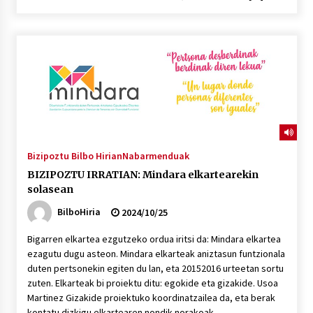
2026/07/03
MUSIBLA #297: Bide, Boards Of Canada, Somak,
Tiga, Twisted Teens, Underscores, Habia
2026/07/02
Bizipoztu Bilbo Hirian
Nabarmenduak
BIZIPOZTU IRRATIAN: Mindara elkartearekin
solasean
BilboHiria
2024/10/25
Bigarren elkartea ezgutzeko ordua iritsi da: Mindara elkartea
ezagutu dugu asteon. Mindara elkarteak aniztasun funtzionala
duten pertsonekin egiten du lan, eta 20152016 urteetan sortu
zuten. Elkarteak bi proiektu ditu: egokide eta gizakide. Usoa
Martinez Gizakide proiektuko koordinatzailea da, eta berak
kontatu dizkigu elkartearen nondik norakoak.