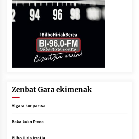
Zenbat Gara ekimenak
Algara konpartsa
Bakaikuko Etxea
Bilbo Hiria irratia