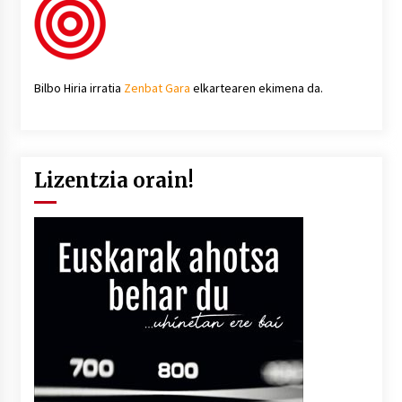
Bilbo Hiria irratia
Zenbat Gara
elkartearen ekimena da.
Lizentzia orain!