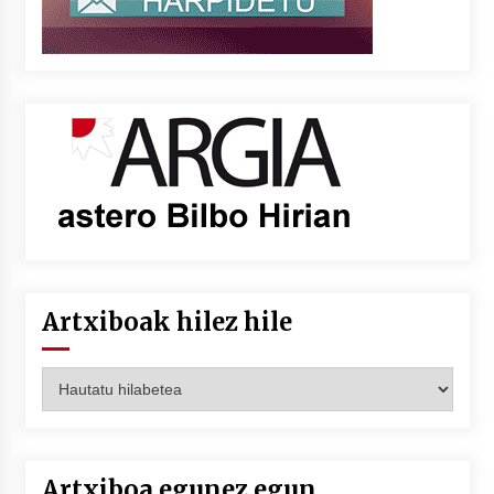
Artxiboak hilez hile
Artxiboak
hilez
hile
Artxiboa egunez egun