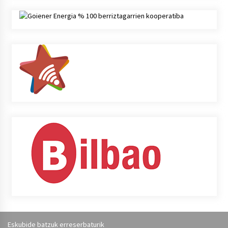
Eskubide batzuk erreserbaturik