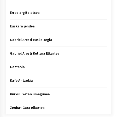
Erroa argitaletxea
Euskara jendea
Gabriel Aresti euskaltegia
Gabriel Aresti Kultura Elkartea
Gazteola
Kafe Antzokia
Kurkuluxetan umegunea
Zenbat Gara elkartea