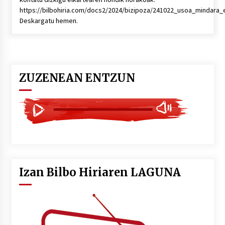
https://bilbohiria.com/docs2/2024/bizipoza/241022_usoa_mindara_
Deskargatu hemen.
ZUZENEAN ENTZUN
Izan Bilbo Hiriaren LAGUNA