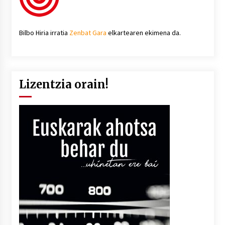
Bilbo Hiria irratia
Zenbat Gara
elkartearen ekimena da.
Lizentzia orain!