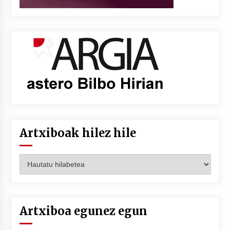
Artxiboak hilez hile
Artxiboak
hilez
hile
Artxiboa egunez egun