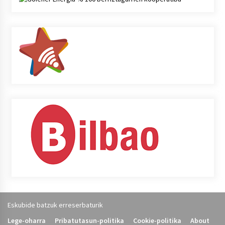
Eskubide batzuk erreserbaturik
Lege-oharra
Pribatutasun-politika
Cookie-politika
About