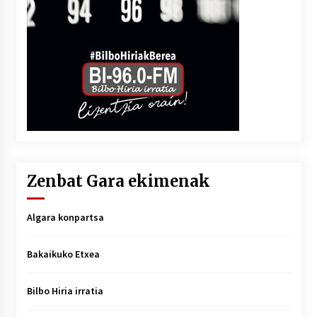
Zenbat Gara ekimenak
Algara konpartsa
Bakaikuko Etxea
Bilbo Hiria irratia