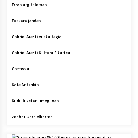
Erroa argitaletxea
Euskara jendea
Gabriel Aresti euskaltegia
Gabriel Aresti Kultura Elkartea
Gazteola
Kafe Antzokia
Kurkuluxetan umegunea
Zenbat Gara elkartea