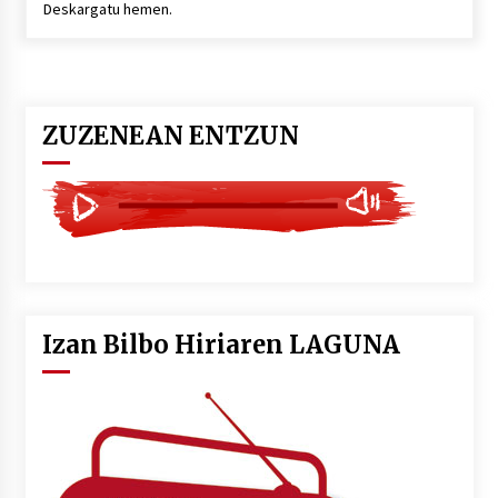
Deskargatu hemen.
POTTO: San Pedro jaietako bertso-saioa
2026/07/09
ZUZENEAN ENTZUN
Larunbatean Plentziako Itsas Martxa ospatuko
da
2026/07/07
LIBURUEN ERREPUBLIKA TXIKIA: Hiragana akats
isil batekin dator beti
2026/07/07
Izan Bilbo Hiriaren LAGUNA
Auritz Iñurrietaren margoak ikusgai
Uribitarte40 aretoan
2026/07/03
SOINUGELA: Paul McCartney eta Ringo Starr-en
lan berriak