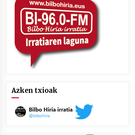
2026/07/03
MUSIBLA #297: Bide, Boards Of Canada, Somak,
Tiga, Twisted Teens, Underscores, Habia
2026/07/02
Azken txioak