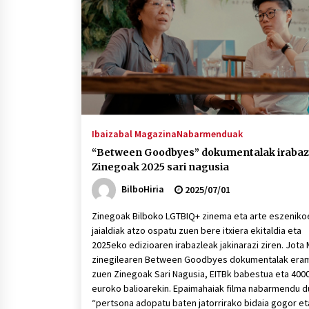
protagonista
2026/07/16
POTTO: San Pedro jaietako bertso-
saioa
2026/07/09
Auritz Iñurrietaren margoak
ikusgai Uribitarte40 aretoan
Ibaizabal Magazina
Nabarmenduak
2026/07/03
“Between Goodbyes” dokumentalak irabaz
Zinegoak 2025 sari nagusia
BilboHiria
2025/07/01
Zinegoak Bilboko LGTBIQ+ zinema eta arte eszeniko
jaialdiak atzo ospatu zuen bere itxiera ekitaldia eta
2025eko edizioaren irabazleak jakinarazi ziren. Jota
zinegilearen Between Goodbyes dokumentalak era
zuen Zinegoak Sari Nagusia, EITBk babestua eta 400
euroko balioarekin. Epaimahaiak filma nabarmendu d
“pertsona adopatu baten jatorrirako bidaia gogor et