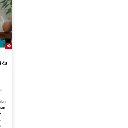
2026/07/15
Larunbatean Plentziako Itsas
Martxa ospatuko da
2026/07/07
SOINUGELA: Paul McCartney eta
Ringo Starr-en lan berriak
2026/07/03
i du
en
 Mun
man
0
u
a