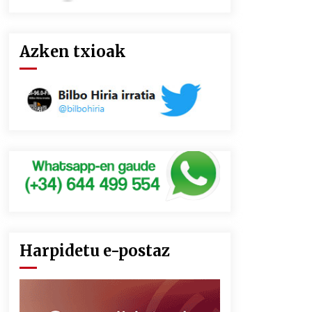
Azken txioak
Harpidetu e-postaz