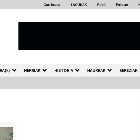
Guri buruz
LAGUNAK
Publi
Entzun
RA(k)
HERRIAK
HISTORIA
HAURRAK
BEREZIAK
“Hiztegi bat” Gorka Urbizuk
idatzitako letren hiztegia
2026/07/23
Auzoportala : 1×04 Auzofoniak