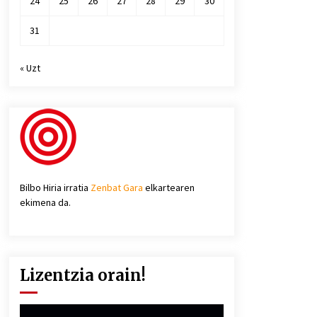
24
25
26
27
28
29
30
31
« Uzt
Bilbo Hiria irratia
Zenbat Gara
elkartearen
ekimena da.
Lizentzia orain!