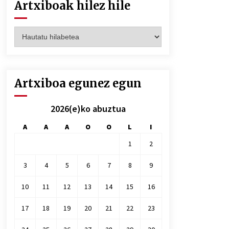
Artxiboak hilez hile
Artxiboak
hilez
hile
Artxiboa egunez egun
2026(e)ko abuztua
A
A
A
O
O
L
I
1
2
3
4
5
6
7
8
9
10
11
12
13
14
15
16
17
18
19
20
21
22
23