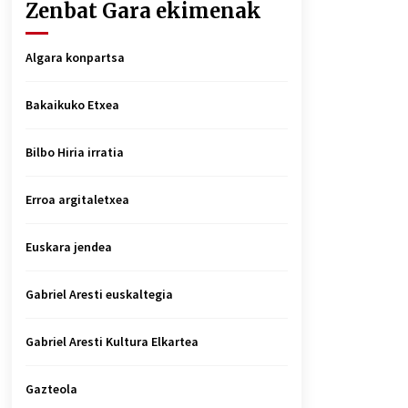
Zenbat Gara ekimenak
Algara konpartsa
Bakaikuko Etxea
Bilbo Hiria irratia
Erroa argitaletxea
Euskara jendea
Gabriel Aresti euskaltegia
Gabriel Aresti Kultura Elkartea
Gazteola