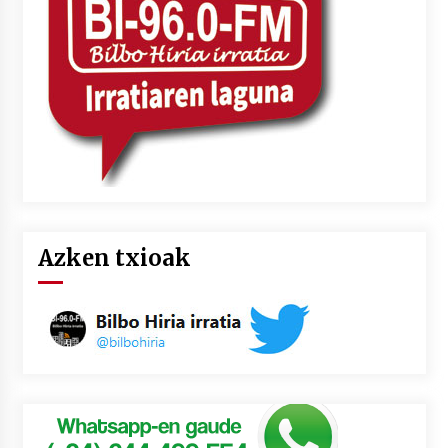
2026/07/03
MUSIBLA #297: Bide, Boards Of Canada, Somak,
Tiga, Twisted Teens, Underscores, Habia
2026/07/02
Azken txioak