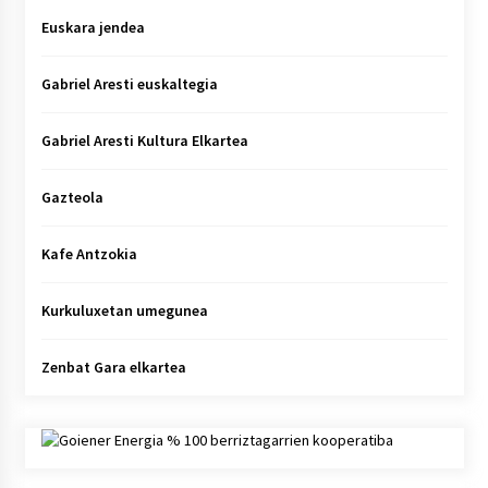
Euskara jendea
Gabriel Aresti euskaltegia
Gabriel Aresti Kultura Elkartea
Gazteola
Kafe Antzokia
Kurkuluxetan umegunea
Zenbat Gara elkartea