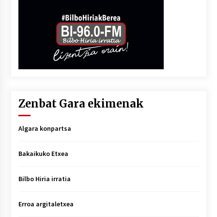
Zenbat Gara ekimenak
Algara konpartsa
Bakaikuko Etxea
Bilbo Hiria irratia
Erroa argitaletxea