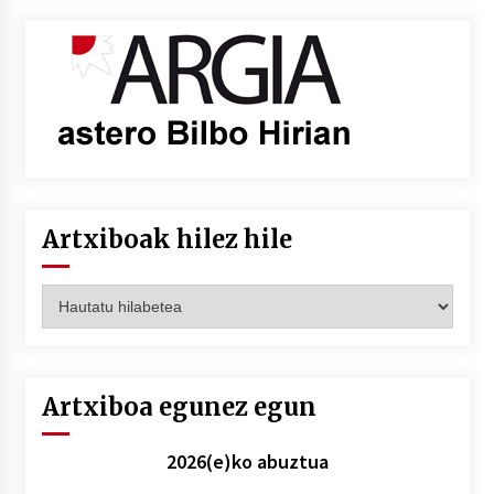
Artxiboak hilez hile
Artxiboak
hilez
hile
Artxiboa egunez egun
2026(e)ko abuztua