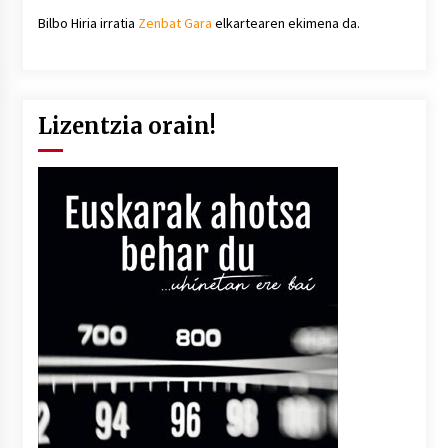
Bilbo Hiria irratia
Zenbat Gara
elkartearen ekimena da.
Lizentzia orain!