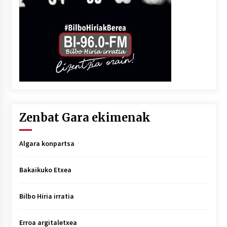
Zenbat Gara ekimenak
Algara konpartsa
Bakaikuko Etxea
Bilbo Hiria irratia
Erroa argitaletxea