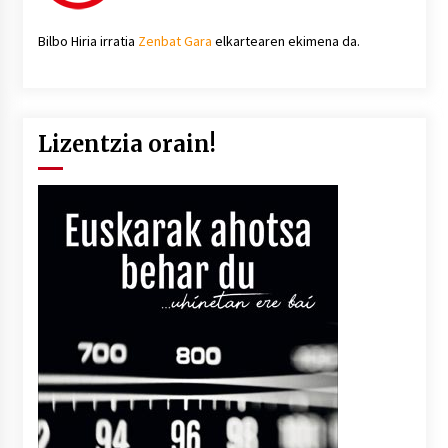
Bilbo Hiria irratia
Zenbat Gara
elkartearen ekimena da.
Lizentzia orain!