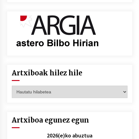
Artxiboak hilez hile
Artxiboak
hilez
hile
Artxiboa egunez egun
2026(e)ko abuztua