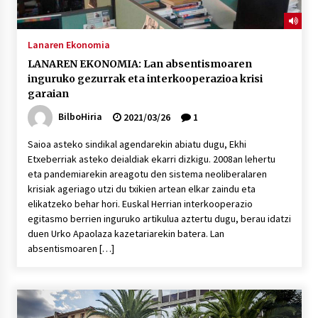
Lanaren Ekonomia
LANAREN EKONOMIA: Lan absentismoaren
inguruko gezurrak eta interkooperazioa krisi
garaian
BilboHiria
2021/03/26
1
Saioa asteko sindikal agendarekin abiatu dugu, Ekhi
Etxeberriak asteko deialdiak ekarri dizkigu. 2008an lehertu
eta pandemiarekin areagotu den sistema neoliberalaren
krisiak ageriago utzi du txikien artean elkar zaindu eta
elikatzeko behar hori. Euskal Herrian interkooperazio
egitasmo berrien inguruko artikulua aztertu dugu, berau idatzi
duen Urko Apaolaza kazetariarekin batera. Lan
absentismoaren […]