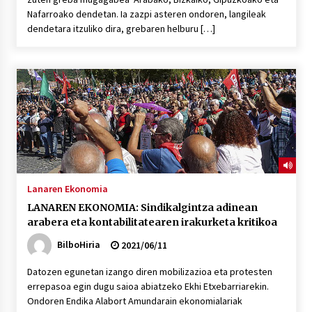
Nafarroako dendetan. Ia zazpi asteren ondoren, langileak
dendetara itzuliko dira, grebaren helburu […]
Lanaren Ekonomia
LANAREN EKONOMIA: Sindikalgintza adinean
arabera eta kontabilitatearen irakurketa kritikoa
BilboHiria
2021/06/11
Datozen egunetan izango diren mobilizazioa eta protesten
errepasoa egin dugu saioa abiatzeko Ekhi Etxebarriarekin.
Ondoren Endika Alabort Amundarain ekonomialariak