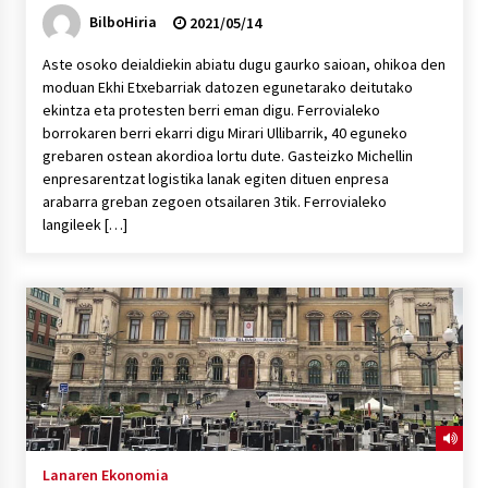
BilboHiria
2021/05/14
Aste osoko deialdiekin abiatu dugu gaurko saioan, ohikoa den
moduan Ekhi Etxebarriak datozen egunetarako deitutako
ekintza eta protesten berri eman digu. Ferrovialeko
borrokaren berri ekarri digu Mirari Ullibarrik, 40 eguneko
grebaren ostean akordioa lortu dute. Gasteizko Michellin
enpresarentzat logistika lanak egiten dituen enpresa
arabarra greban zegoen otsailaren 3tik. Ferrovialeko
langileek […]
Lanaren Ekonomia