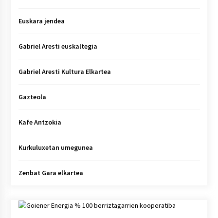
Euskara jendea
Gabriel Aresti euskaltegia
Gabriel Aresti Kultura Elkartea
Gazteola
Kafe Antzokia
Kurkuluxetan umegunea
Zenbat Gara elkartea