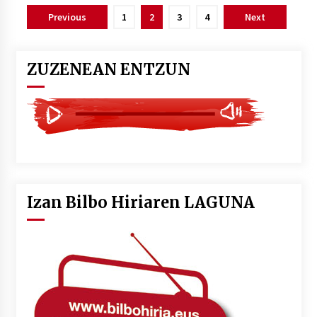
Posts
Previous
1
2
3
4
Next
pagination
ZUZENEAN ENTZUN
Izan Bilbo Hiriaren LAGUNA