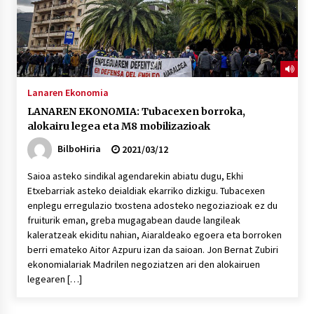
Lanaren Ekonomia
LANAREN EKONOMIA: Tubacexen borroka,
alokairu legea eta M8 mobilizazioak
BilboHiria
2021/03/12
Saioa asteko sindikal agendarekin abiatu dugu, Ekhi
Etxebarriak asteko deialdiak ekarriko dizkigu. Tubacexen
enplegu erregulazio txostena adosteko negoziazioak ez du
fruiturik eman, greba mugagabean daude langileak
kaleratzeak ekiditu nahian, Aiaraldeako egoera eta borroken
berri emateko Aitor Azpuru izan da saioan. Jon Bernat Zubiri
ekonomialariak Madrilen negoziatzen ari den alokairuen
legearen […]