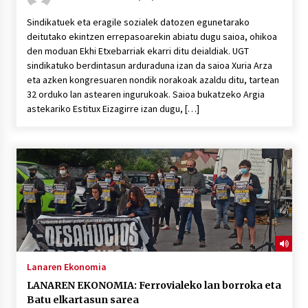
Sindikatuek eta eragile sozialek datozen egunetarako
deitutako ekintzen errepasoarekin abiatu dugu saioa, ohikoa
den moduan Ekhi Etxebarriak ekarri ditu deialdiak. UGT
sindikatuko berdintasun arduraduna izan da saioa Xuria Arza
eta azken kongresuaren nondik norakoak azaldu ditu, tartean
32 orduko lan astearen ingurukoak. Saioa bukatzeko Argia
astekariko Estitux Eizagirre izan dugu, […]
Lanaren Ekonomia
LANAREN EKONOMIA: Ferrovialeko lan borroka eta
Batu elkartasun sarea