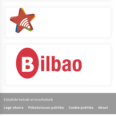
Eskubide batzuk erreserbaturik
Lege-oharra
Pribatutasun-politika
Cookie-politika
About