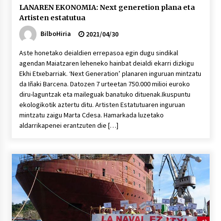
LANAREN EKONOMIA: Next generetion plana eta
Artisten estatutua
BilboHiria
2021/04/30
Aste honetako deialdien errepasoa egin dugu sindikal
agendan Maiatzaren leheneko hainbat deialdi ekarri dizkigu
Ekhi Etxebarriak. ‘Next Generation’ planaren inguruan mintzatu
da Iñaki Barcena. Datozen 7 urteetan 750.000 milioi euroko
diru-laguntzak eta maileguak banatuko dituenak.Ikuspuntu
ekologikotik aztertu ditu. Artisten Estatutuaren inguruan
mintzatu zaigu Marta Cdesa. Hamarkada luzetako
aldarrikapenei erantzuten die […]