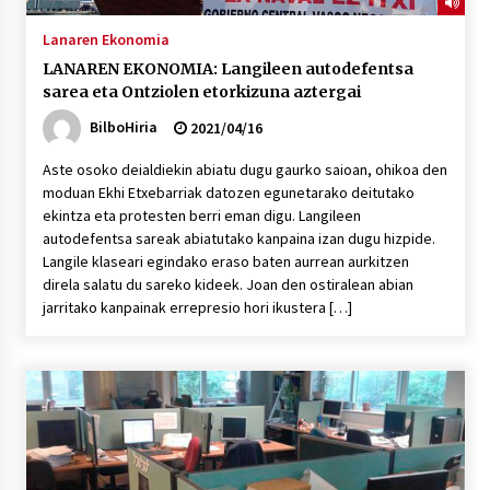
Lanaren Ekonomia
LANAREN EKONOMIA: Langileen autodefentsa
sarea eta Ontziolen etorkizuna aztergai
BilboHiria
2021/04/16
Aste osoko deialdiekin abiatu dugu gaurko saioan, ohikoa den
moduan Ekhi Etxebarriak datozen egunetarako deitutako
ekintza eta protesten berri eman digu. Langileen
autodefentsa sareak abiatutako kanpaina izan dugu hizpide.
Langile klaseari egindako eraso baten aurrean aurkitzen
direla salatu du sareko kideek. Joan den ostiralean abian
jarritako kanpainak errepresio hori ikustera […]