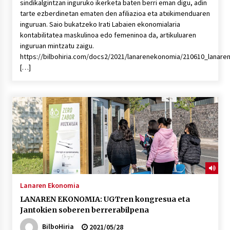
sindikalgintzan inguruko ikerketa baten berri eman digu, adin
tarte ezberdinetan ematen den afiliazioa eta atxikimenduaren
inguruan. Saio bukatzeko Irati Labaien ekonomialaria
kontabilitatea maskulinoa edo femeninoa da, artikuluaren
inguruan mintzatu zaigu.
https://bilbohiria.com/docs2/2021/lanarenekonomia/210610_lanar
[…]
Lanaren Ekonomia
LANAREN EKONOMIA: UGTren kongresua eta
Jantokien soberen berrerabilpena
BilboHiria
2021/05/28