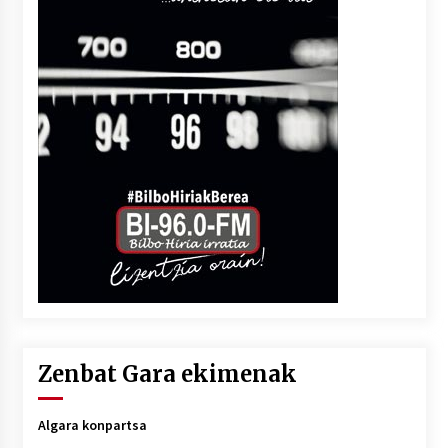
Zenbat Gara ekimenak
Algara konpartsa