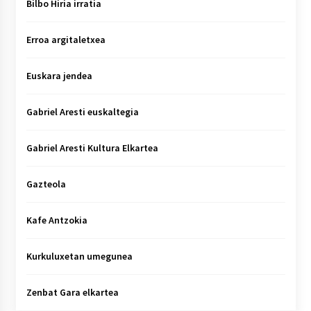
Bilbo Hiria irratia
Erroa argitaletxea
Euskara jendea
Gabriel Aresti euskaltegia
Gabriel Aresti Kultura Elkartea
Gazteola
Kafe Antzokia
Kurkuluxetan umegunea
Zenbat Gara elkartea