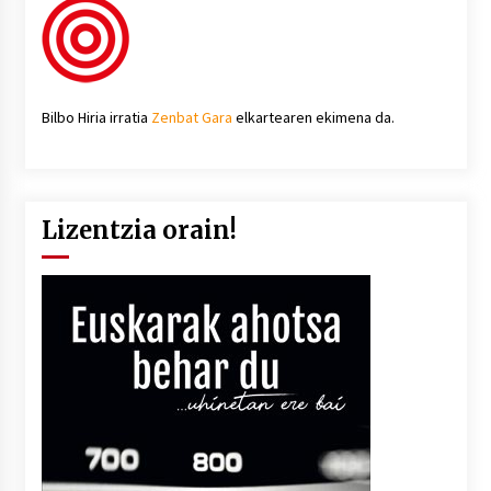
Bilbo Hiria irratia
Zenbat Gara
elkartearen ekimena da.
Lizentzia orain!