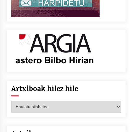
Artxiboak hilez hile
Artxiboak
hilez
hile