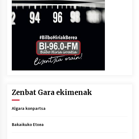
Zenbat Gara ekimenak
Algara konpartsa
Bakaikuko Etxea