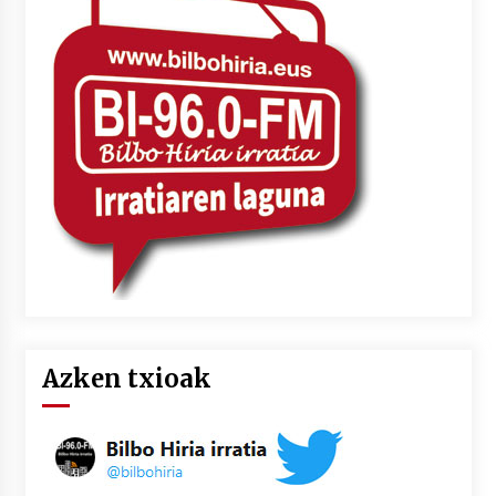
2026/07/03
MUSIBLA #297: Bide, Boards Of Canada, Somak,
Tiga, Twisted Teens, Underscores, Habia
2026/07/02
Azken txioak