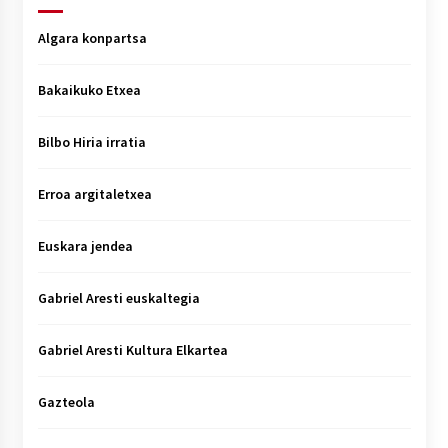
Algara konpartsa
Bakaikuko Etxea
Bilbo Hiria irratia
Erroa argitaletxea
Euskara jendea
Gabriel Aresti euskaltegia
Gabriel Aresti Kultura Elkartea
Gazteola