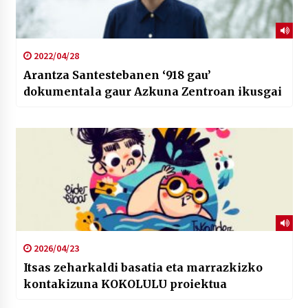
2022/04/28
Arantza Santestebanen ‘918 gau’
dokumentala gaur Azkuna Zentroan ikusgai
2026/04/23
Itsas zeharkaldi basatia eta marrazkizko
kontakizuna KOKOLULU proiektua