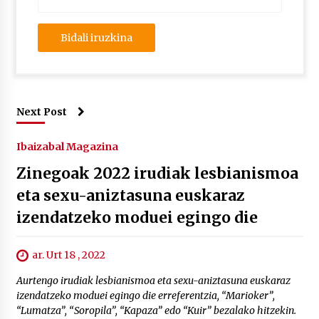
Next Post
Ibaizabal Magazina
Zinegoak 2022 irudiak lesbianismoa
eta sexu-aniztasuna euskaraz
izendatzeko moduei egingo die
ar. Urt 18 , 2022
Aurtengo irudiak lesbianismoa eta sexu-aniztasuna euskaraz
izendatzeko moduei egingo die erreferentzia, “Marioker”,
“Lumatza”, “Soropila”, “Kapaza” edo “Kuir” bezalako hitzekin.