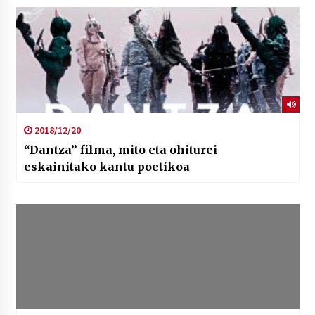
2018/12/20
“Dantza” filma, mito eta ohiturei
eskainitako kantu poetikoa