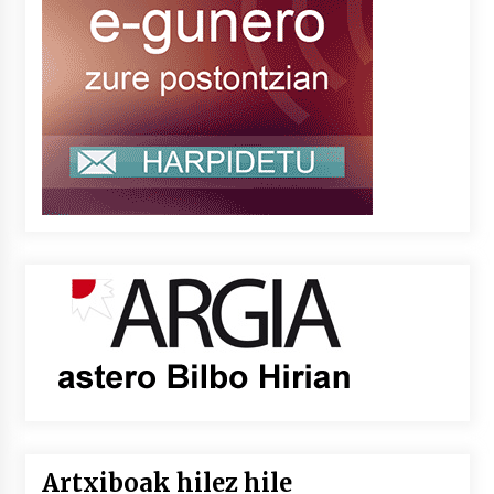
Artxiboak hilez hile