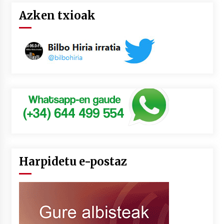
Azken txioak
Harpidetu e-postaz