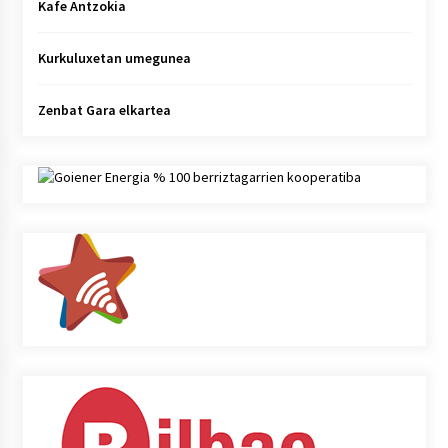
Kafe Antzokia
Kurkuluxetan umegunea
Zenbat Gara elkartea