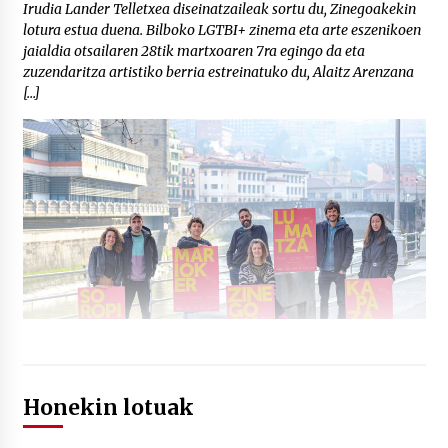
Irudia Lander Telletxea diseinatzaileak sortu du, Zinegoakekin
lotura estua duena. Bilboko LGTBI+ zinema eta arte eszenikoen
jaialdia otsailaren 28tik martxoaren 7ra egingo da eta
zuzendaritza artistiko berria estreinatuko du, Alaitz Arenzana
[…]
Honekin lotuak