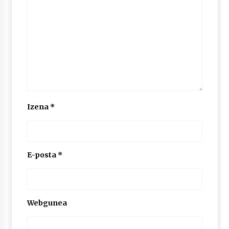
Izena
*
E-posta
*
Webgunea