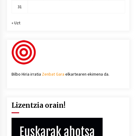
31
« Uzt
Bilbo Hiria irratia
Zenbat Gara
elkartearen ekimena da.
Lizentzia orain!