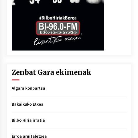
Zenbat Gara ekimenak
Algara konpartsa
Bakaikuko Etxea
Bilbo Hiria irratia
Erroa argitaletxea