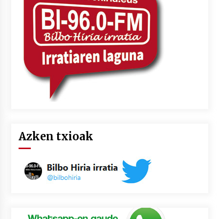
2026/07/03
MUSIBLA #297: Bide, Boards Of Canada, Somak,
Tiga, Twisted Teens, Underscores, Habia
2026/07/02
Azken txioak