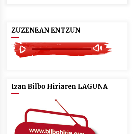
POTTO: San Pedro jaietako bertso-saioa
2026/07/09
ZUZENEAN ENTZUN
Larunbatean Plentziako Itsas Martxa ospatuko
da
2026/07/07
LIBURUEN ERREPUBLIKA TXIKIA: Hiragana akats
isil batekin dator beti
2026/07/07
Izan Bilbo Hiriaren LAGUNA
Auritz Iñurrietaren margoak ikusgai
Uribitarte40 aretoan
2026/07/03
SOINUGELA: Paul McCartney eta Ringo Starr-en
lan berriak