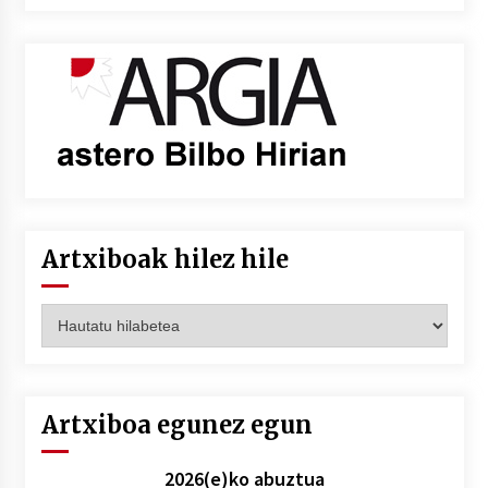
Artxiboak hilez hile
Artxiboak
hilez
hile
Artxiboa egunez egun
2026(e)ko abuztua