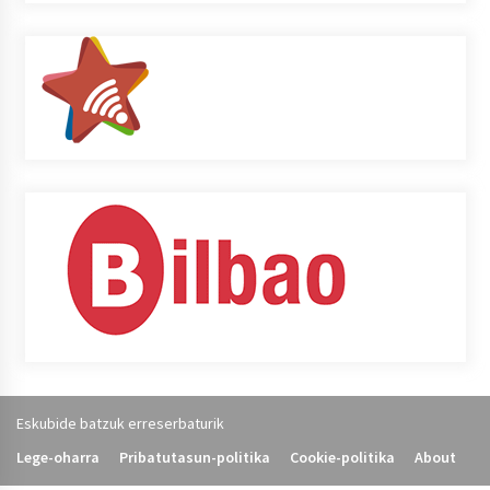
Eskubide batzuk erreserbaturik
Lege-oharra
Pribatutasun-politika
Cookie-politika
About