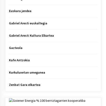
Euskara jendea
Gabriel Aresti euskaltegia
Gabriel Aresti Kultura Elkartea
Gazteola
Kafe Antzokia
Kurkuluxetan umegunea
Zenbat Gara elkartea