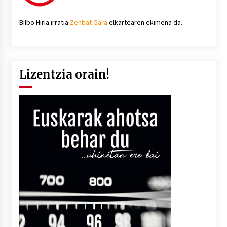
Bilbo Hiria irratia
Zenbat Gara
elkartearen ekimena da.
Lizentzia orain!