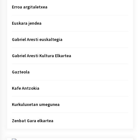
Erroa argitaletxea
Euskara jendea
Gabriel Aresti euskaltegia
Gabriel Aresti Kultura Elkartea
Gazteola
Kafe Antzokia
Kurkuluxetan umegunea
Zenbat Gara elkartea