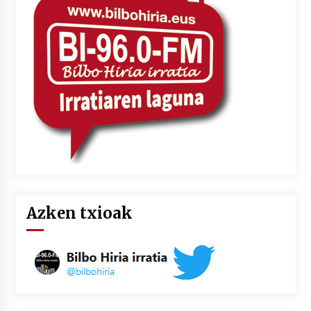
2026/07/03
MUSIBLA #297: Bide, Boards Of Canada, Somak,
Tiga, Twisted Teens, Underscores, Habia
2026/07/02
Azken txioak