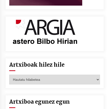
Artxiboak hilez hile
Artxiboak
hilez
hile
Artxiboa egunez egun