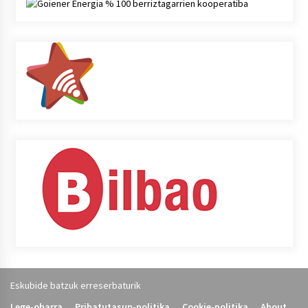
Eskubide batzuk erreserbaturik
Lege-oharra
Pribatutasun-politika
Cookie-politika
About