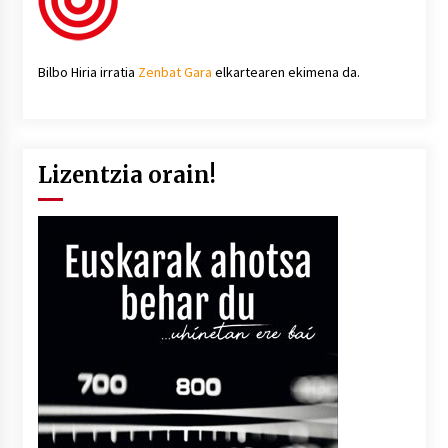
Bilbo Hiria irratia
Zenbat Gara
elkartearen ekimena da.
Lizentzia orain!