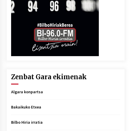
Zenbat Gara ekimenak
Algara konpartsa
Bakaikuko Etxea
Bilbo Hiria irratia