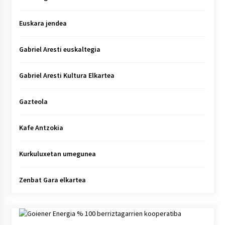
Euskara jendea
Gabriel Aresti euskaltegia
Gabriel Aresti Kultura Elkartea
Gazteola
Kafe Antzokia
Kurkuluxetan umegunea
Zenbat Gara elkartea