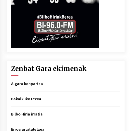
Zenbat Gara ekimenak
Algara konpartsa
Bakaikuko Etxea
Bilbo Hiria irratia
Erroa argitaletxea