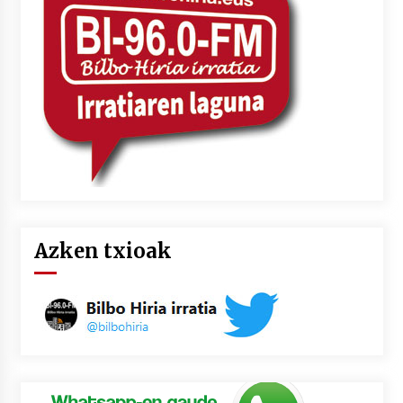
2026/07/03
MUSIBLA #297: Bide, Boards Of Canada, Somak,
Tiga, Twisted Teens, Underscores, Habia
2026/07/02
Azken txioak