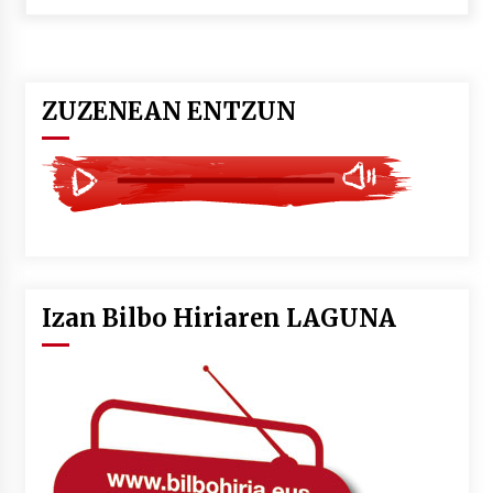
POTTO: San Pedro jaietako bertso-saioa
2026/07/09
ZUZENEAN ENTZUN
Larunbatean Plentziako Itsas Martxa ospatuko
da
2026/07/07
LIBURUEN ERREPUBLIKA TXIKIA: Hiragana akats
isil batekin dator beti
2026/07/07
Izan Bilbo Hiriaren LAGUNA
Auritz Iñurrietaren margoak ikusgai
Uribitarte40 aretoan
2026/07/03
SOINUGELA: Paul McCartney eta Ringo Starr-en
lan berriak