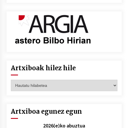
Artxiboak hilez hile
Artxiboak
hilez
hile
Artxiboa egunez egun
2026(e)ko abuztua