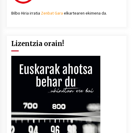
Bilbo Hiria irratia
Zenbat Gara
elkartearen ekimena da.
Lizentzia orain!