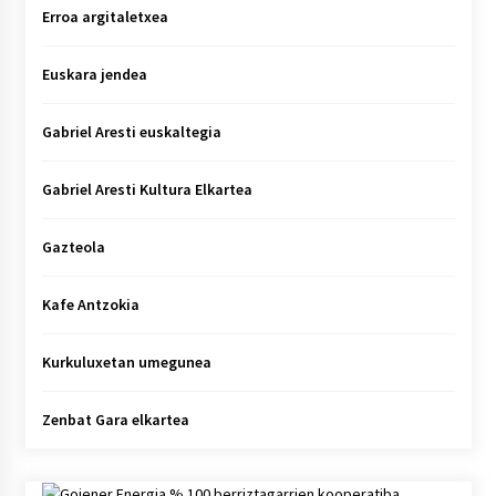
Erroa argitaletxea
Euskara jendea
Gabriel Aresti euskaltegia
Gabriel Aresti Kultura Elkartea
Gazteola
Kafe Antzokia
Kurkuluxetan umegunea
Zenbat Gara elkartea