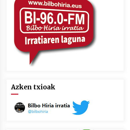
2026/07/03
MUSIBLA #297: Bide, Boards Of Canada, Somak,
Tiga, Twisted Teens, Underscores, Habia
2026/07/02
Azken txioak