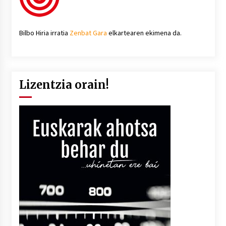
Bilbo Hiria irratia
Zenbat Gara
elkartearen ekimena da.
Lizentzia orain!