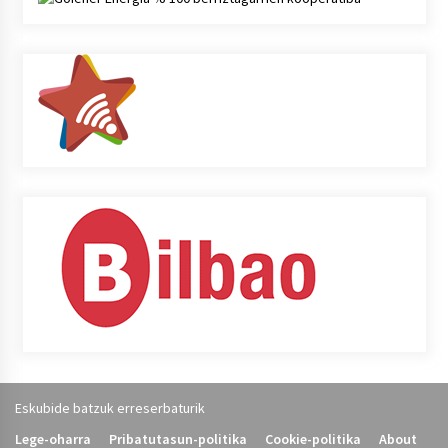
Eskubide batzuk erreserbaturik
Lege-oharra
Pribatutasun-politika
Cookie-politika
About