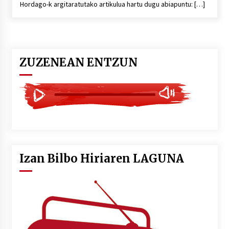
Hordago-k argitaratutako artikulua hartu dugu abiapuntu: […]
POTTO: San Pedro jaietako bertso-saioa
2026/07/09
ZUZENEAN ENTZUN
Larunbatean Plentziako Itsas Martxa ospatuko
da
2026/07/07
LIBURUEN ERREPUBLIKA TXIKIA: Hiragana akats
isil batekin dator beti
2026/07/07
Izan Bilbo Hiriaren LAGUNA
Auritz Iñurrietaren margoak ikusgai
Uribitarte40 aretoan
2026/07/03
SOINUGELA: Paul McCartney eta Ringo Starr-en
lan berriak