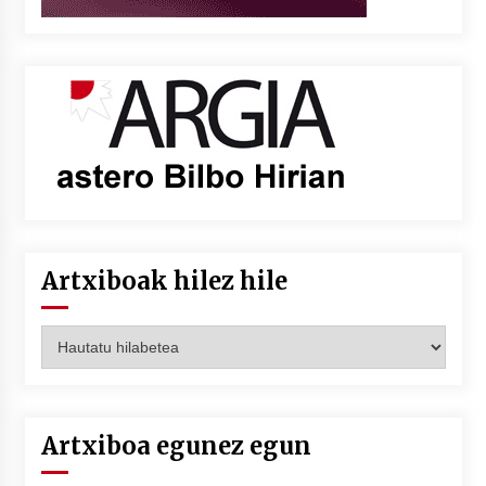
Artxiboak hilez hile
Artxiboak
hilez
hile
Artxiboa egunez egun