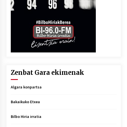
Zenbat Gara ekimenak
Algara konpartsa
Bakaikuko Etxea
Bilbo Hiria irratia