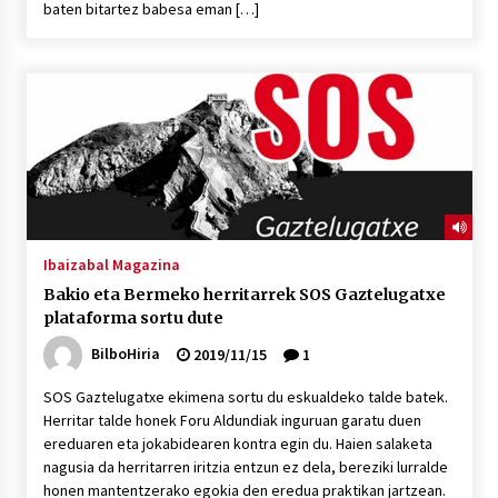
baten bitartez babesa eman […]
POTTO: San Pedro jaietako bertso-saioa
2026/07/09
Larunbatean Plentziako Itsas Martxa ospatuko
da
2026/07/07
LIBURUEN ERREPUBLIKA TXIKIA: Hiragana akats
Ibaizabal Magazina
isil batekin dator beti
Bakio eta Bermeko herritarrek SOS Gaztelugatxe
2026/07/07
plataforma sortu dute
BilboHiria
2019/11/15
1
Auritz Iñurrietaren margoak ikusgai
Uribitarte40 aretoan
SOS Gaztelugatxe ekimena sortu du eskualdeko talde batek.
2026/07/03
Herritar talde honek Foru Aldundiak inguruan garatu duen
ereduaren eta jokabidearen kontra egin du. Haien salaketa
SOINUGELA: Paul McCartney eta Ringo Starr-en
nagusia da herritarren iritzia entzun ez dela, bereziki lurralde
lan berriak
honen mantentzerako egokia den eredua praktikan jartzean.