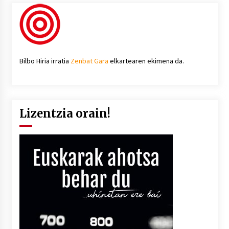
Bilbo Hiria irratia
Zenbat Gara
elkartearen ekimena da.
Lizentzia orain!