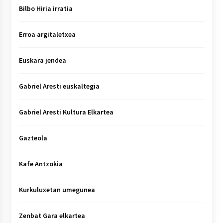
Bilbo Hiria irratia
Erroa argitaletxea
Euskara jendea
Gabriel Aresti euskaltegia
Gabriel Aresti Kultura Elkartea
Gazteola
Kafe Antzokia
Kurkuluxetan umegunea
Zenbat Gara elkartea