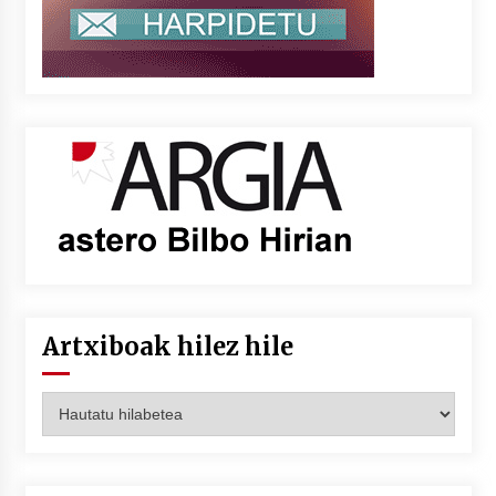
Artxiboak hilez hile
Artxiboak
hilez
hile