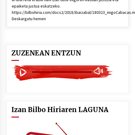
epaiketa justua eskatzeko.
https://bilbohiria.com/docs2/2018/ibaizabal/180323_inigoCabacas.
Deskargatu hemen
ZUZENEAN ENTZUN
Izan Bilbo Hiriaren LAGUNA