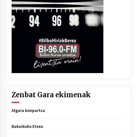
Zenbat Gara ekimenak
Algara konpartsa
Bakaikuko Etxea