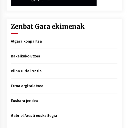
Zenbat Gara ekimenak
Algara konpartsa
Bakaikuko Etxea
Bilbo Hiria irratia
Erroa argitaletxea
Euskara jendea
Gabriel Aresti euskaltegia