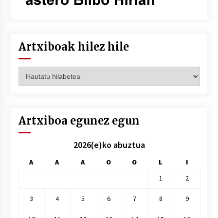
Artxiboak hilez hile
Artxiboak
hilez
hile
Artxiboa egunez egun
2026(e)ko abuztua
A
A
A
O
O
L
I
1
2
3
4
5
6
7
8
9