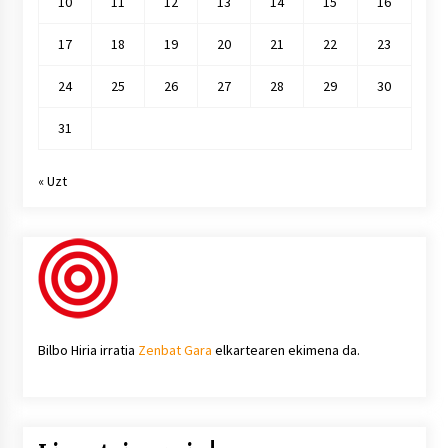
10
11
12
13
14
15
16
17
18
19
20
21
22
23
24
25
26
27
28
29
30
31
« Uzt
Bilbo Hiria irratia
Zenbat Gara
elkartearen ekimena da.