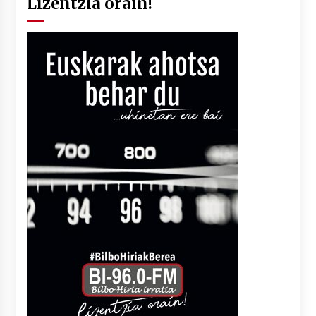
Lizentzia orain!