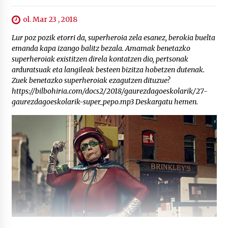
ol. Mar 23 , 2018
Lur poz pozik etorri da, superheroia zela esanez, berokia buelta
emanda kapa izango balitz bezala. Amamak benetazko
superheroiak existitzen direla kontatzen dio, pertsonak
arduratsuak eta langileak besteen bizitza hobetzen dutenak.
Zuek benetazko superheroiak ezagutzen dituzue?
https://bilbohiria.com/docs2/2018/gaurezdagoeskolarik/27-
gaurezdagoeskolarik-super_pepo.mp3 Deskargatu hemen.