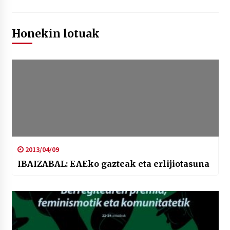
Honekin lotuak
2013/04/09
IBAIZABAL: EAEko gazteak eta erlijiotasuna