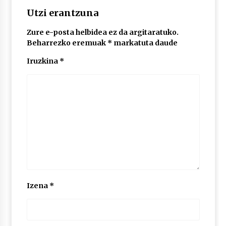
2026/07/03
Utzi erantzuna
MUSIBLA #297: Bide, Boards Of Canada, Somak,
Zure e-posta helbidea ez da argitaratuko.
Tiga, Twisted Teens, Underscores, Habia
Beharrezko eremuak
*
markatuta daude
2026/07/02
Iruzkina
*
Izena
*