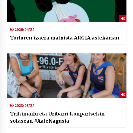
2026/04/24
Torturen izaera matxista ARGIA astekarian
2023/08/24
Trikimailu eta Uribarri konpartsekin
solasean #AateNagusia