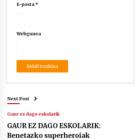
E-posta
*
Webgunea
Next Post
Gaur ez dago eskolarik
GAUR EZ DAGO ESKOLARIK:
Benetazko superheroiak