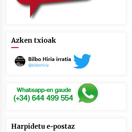
Azken txioak
Harpidetu e-postaz