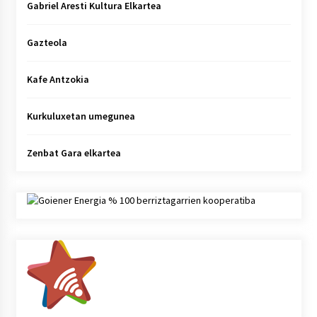
Gabriel Aresti Kultura Elkartea
Gazteola
Kafe Antzokia
Kurkuluxetan umegunea
Zenbat Gara elkartea