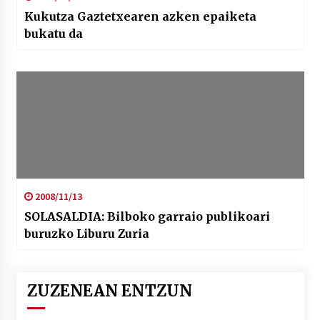
Kukutza Gaztetxearen azken epaiketa
bukatu da
2008/11/13
SOLASALDIA: Bilboko garraio publikoari
buruzko Liburu Zuria
ZUZENEAN ENTZUN