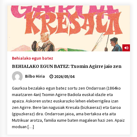
“Hiztegi bat” Gorka Urbizuk idatzitako letren
hiztegia
2026/07/23
Bakaikuko barnetegitik gazteek egindako saio
berezia
2026/07/16
Behialako egun batez
BEHIALAKO EGUN BATEZ: Txomin Agirre jaio zen
Tuba eta bonbardinoaren astea, Bilboko
Kontserbatorioan protagonista
Bilbo Hiria
2026/05/04
2026/07/16
Gaurkoa bezalako egun batez sortu zen Ondarroan (1864ko
maiatzaren 4an) Txomin Agirre Badiola euskal idazle eta
Auzoportala : 1×04 Auzofoniak
apaiza. Askoren ustez euskarazko lehen eleberrigilea izan
2026/07/15
zen Agirre. Bere lan nagusiak Kresala (bizkaieraz) eta Garoa
(gipuzkeraz) dira. Ondarroan jaioa, ama bertakoa eta aita
Mutrikuar arotza, familia xume baten magalean hazi zen. Apaiz
Gaur abitua da Bilbao bbk live jaialdia
moduan […]
2026/07/09