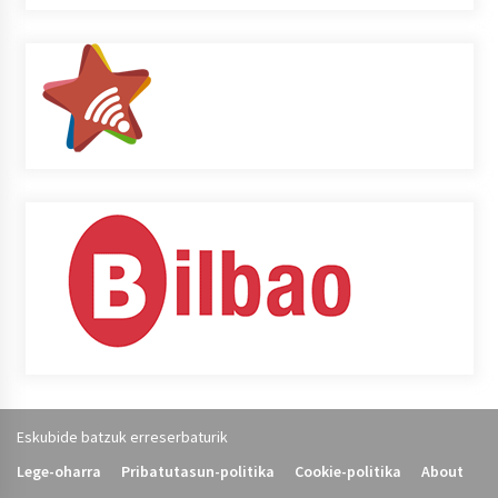
Eskubide batzuk erreserbaturik
Lege-oharra
Pribatutasun-politika
Cookie-politika
About