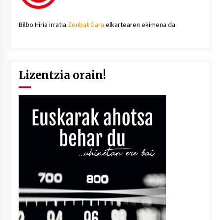
Bilbo Hiria irratia
Zenbat Gara
elkartearen ekimena da.
Lizentzia orain!