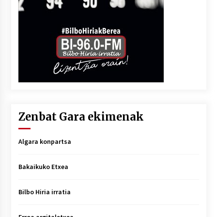
Zenbat Gara ekimenak
Algara konpartsa
Bakaikuko Etxea
Bilbo Hiria irratia