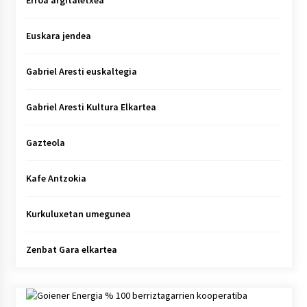
Erroa argitaletxea
Euskara jendea
Gabriel Aresti euskaltegia
Gabriel Aresti Kultura Elkartea
Gazteola
Kafe Antzokia
Kurkuluxetan umegunea
Zenbat Gara elkartea