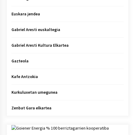
Euskara jendea
Gabriel Aresti euskaltegia
Gabriel Aresti Kultura Elkartea
Gazteola
Kafe Antzokia
Kurkuluxetan umegunea
Zenbat Gara elkartea