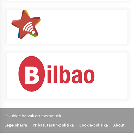
Eskubide batzuk erreserbaturik
Lege-oharra
Pribatutasun-politika
Cookie-politika
About