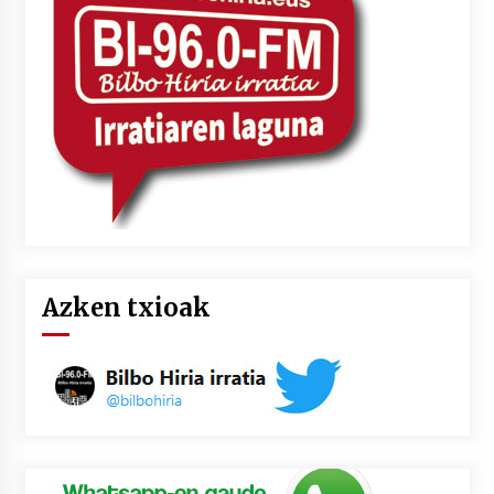
2026/07/03
MUSIBLA #297: Bide, Boards Of Canada, Somak,
Tiga, Twisted Teens, Underscores, Habia
2026/07/02
Azken txioak