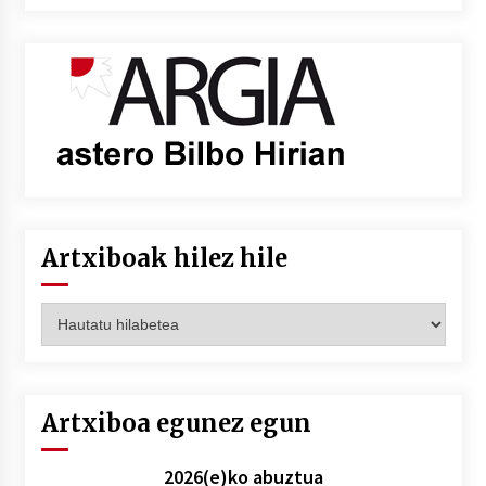
Artxiboak hilez hile
Artxiboak
hilez
hile
Artxiboa egunez egun
2026(e)ko abuztua