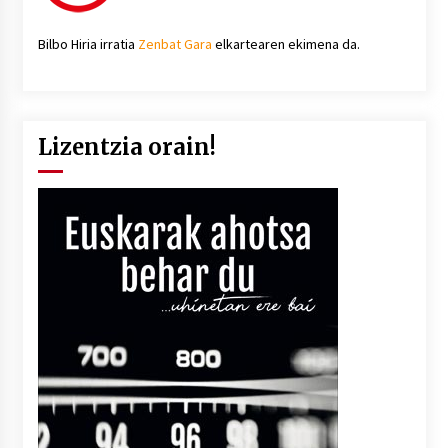
Bilbo Hiria irratia
Zenbat Gara
elkartearen ekimena da.
Lizentzia orain!