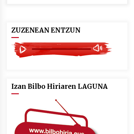
POTTO: San Pedro jaietako bertso-saioa
2026/07/09
ZUZENEAN ENTZUN
Larunbatean Plentziako Itsas Martxa ospatuko
da
2026/07/07
LIBURUEN ERREPUBLIKA TXIKIA: Hiragana akats
isil batekin dator beti
2026/07/07
Izan Bilbo Hiriaren LAGUNA
Auritz Iñurrietaren margoak ikusgai
Uribitarte40 aretoan
2026/07/03
SOINUGELA: Paul McCartney eta Ringo Starr-en
lan berriak