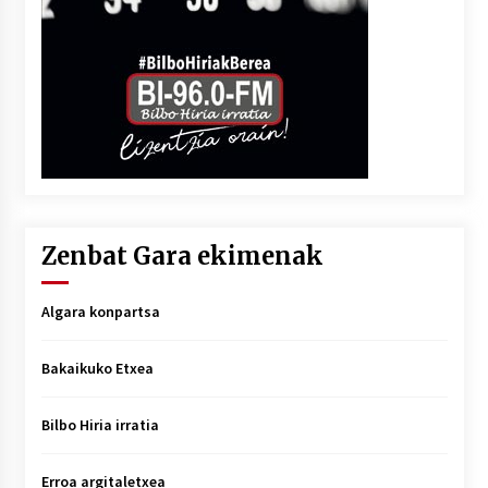
Zenbat Gara ekimenak
Algara konpartsa
Bakaikuko Etxea
Bilbo Hiria irratia
Erroa argitaletxea