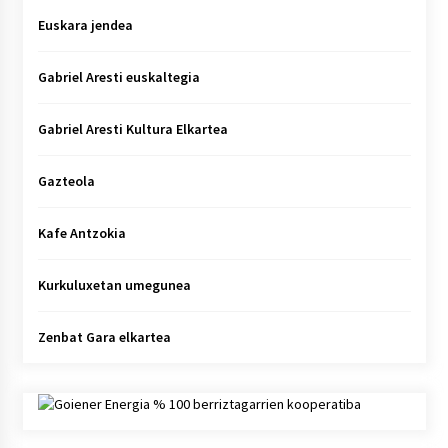
Euskara jendea
Gabriel Aresti euskaltegia
Gabriel Aresti Kultura Elkartea
Gazteola
Kafe Antzokia
Kurkuluxetan umegunea
Zenbat Gara elkartea