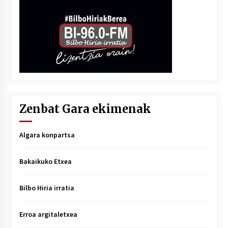
Zenbat Gara ekimenak
Algara konpartsa
Bakaikuko Etxea
Bilbo Hiria irratia
Erroa argitaletxea