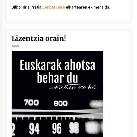
Bilbo Hiria irratia
Zenbat Gara
elkartearen ekimena da.
Lizentzia orain!