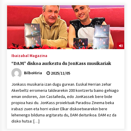
“Hiztegi bat” Gorka Urbizuk idatzitako letren
hiztegia
2026/07/23
Bakaikuko barnetegitik gazteek egindako saio
berezia
2026/07/16
Ibaizabal Magazina
“DAM” diskoa aurkeztu du JonKass musikariak
Tuba eta bonbardinoaren astea, Bilboko
Kontserbatorioan protagonista
BilboHiria
2025/11/05
2026/07/16
Jonkass musikaria izan dugu gurean. Euskal Herrian zehar
Akerbeltz erromeria taldearekin 200 kontzertu baino gehiago
Auzoportala : 1×04 Auzofoniak
eman ondoren, Jon Castañeda, edo JonKassek bere bide
2026/07/15
propioa hasi du. JonKass proiektuak Paradisu Zinema beka
irabazi zuen eta horri esker Elkar diskoetxearekin bere
lehenengo bilduma argitaratu du, DAM deiturikoa. DAM ez da
Gaur abitua da Bilbao bbk live jaialdia
disko hutsa: […]
2026/07/09