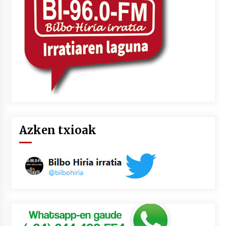
2026/07/03
MUSIBLA #297: Bide, Boards Of Canada, Somak,
Tiga, Twisted Teens, Underscores, Habia
2026/07/02
Azken txioak