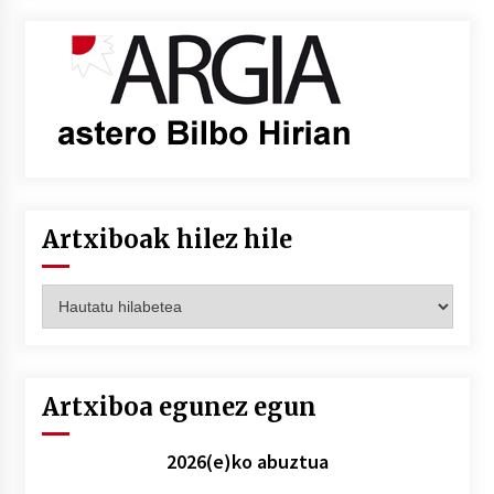
Artxiboak hilez hile
Artxiboak
hilez
hile
Artxiboa egunez egun
2026(e)ko abuztua